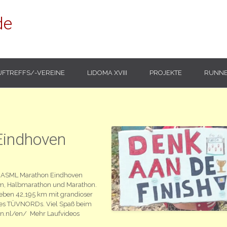
de
UFTREFFS/-VEREINE
LIDOMA XVIII
PROJEKTE
RUNNE
indhoven
s ASML Marathon Eindhoven
 km, Halbmarathon und Marathon.
ben 42,195 km mit grandioser
des TÜVNORDs. Viel Spaß beim
n.nl/en/ Mehr Laufvideos