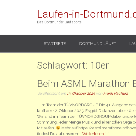
Laufen-in-Dortmund.
Das Dortmunder Laufsportal
STARTSEITE
DORTMUND LÄUFT
LA
Schlagwort:
10er
Beim ASML Marathon E
Veröffentlicht am
13. Oktober 2025
von
Frank Pachura
... im Team der TÜVNORDGROUP Die 41. Ausgabe de
läuft am 12. Oktober 2025. Es gibt Distanzen über 10
Wir sind im Team der TÜVNORDGROUP dabei und erle
Stimmung, jeder Menge Musik und einer tollen Orga 
Mitlaufen.
Mehr auf https://asmlmarathoneindhove
findest Du auf unserem
Weiterlesen [...]