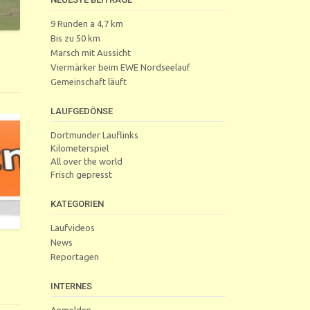
9 Runden a 4,7 km
Bis zu 50 km
Marsch mit Aussicht
Viermärker beim EWE Nordseelauf
Gemeinschaft läuft
LAUFGEDÖNSE
Dortmunder Lauflinks
Kilometerspiel
All over the world
Frisch gepresst
KATEGORIEN
Laufvideos
News
Reportagen
INTERNES
Anmelden