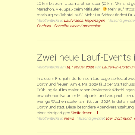
10 km bis zum Ultramarathon über 50 km. Wir sind ge
Marathon. Viel Spaß beim Mitlaufen.
Mehr auf https:
marburg.de/lahntallauf/ Mehr Laufvideos findest D
Veröffentlicht in
Laufvideos
,
Reportagen
Verschlagworte
Pachura
Schreibe einen Kommentar
Zwei neue Lauf-Events
Veröffentlicht am
15. Februar 2025
von
Laufen-in-Dortmun
In diesem Frühjahr dürfen sich Laufbegeisterte auf zw
Dortmund freuen: Am 4. Mai 2025 fällt der Startschus
Frühlingslauf im malerischen Revierpark Wischlingen. 
erwachende Natur im Mittelpunkt und verspricht ein u
wenige Wochen später, am 18. Juni 2025, findet am s
Dortmund statt. Diese besondere Abendveranstaltung 
einer einzigartigen
Weiterlesen [...]
Veröffentlicht in
News
Verschlagwortet
10er
,
Dortmund
,