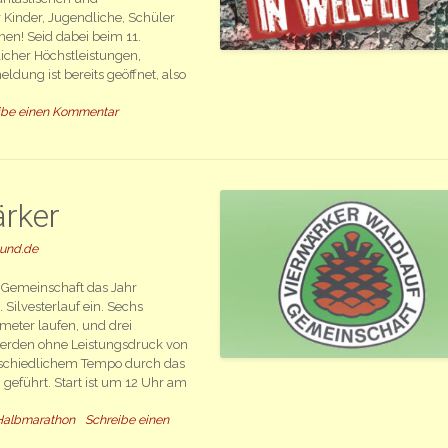
r Kinder, Jugendliche, Schüler
en! Seid dabei beim 11.
licher Höchstleistungen,
ung ist bereits geöffnet, also
ibe einen Kommentar
ärker
mund.de
 Gemeinschaft das Jahr
Silvesterlauf ein. Sechs
meter laufen, und drei
werden ohne Leistungsdruck von
rschiedlichem Tempo durch das
eführt. Start ist um 12 Uhr am
Halbmarathon
Schreibe einen