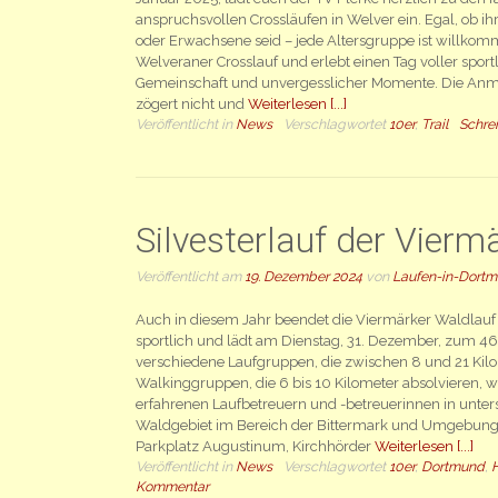
anspruchsvollen Crossläufen in Welver ein. Egal, ob ih
oder Erwachsene seid – jede Altersgruppe ist willkomm
Welveraner Crosslauf und erlebt einen Tag voller sport
Gemeinschaft und unvergesslicher Momente. Die Anmeld
zögert nicht und
Weiterlesen [...]
Veröffentlicht in
News
Verschlagwortet
10er
,
Trail
Schre
Silvesterlauf der Vierm
Veröffentlicht am
19. Dezember 2024
von
Laufen-in-Dort
Auch in diesem Jahr beendet die Viermärker Waldlauf
sportlich und lädt am Dienstag, 31. Dezember, zum 46. 
verschiedene Laufgruppen, die zwischen 8 und 21 Kilo
Walkinggruppen, die 6 bis 10 Kilometer absolvieren, 
erfahrenen Laufbetreuern und -betreuerinnen in unte
Waldgebiet im Bereich der Bittermark und Umgebung g
Parkplatz Augustinum, Kirchhörder
Weiterlesen [...]
Veröffentlicht in
News
Verschlagwortet
10er
,
Dortmund
,
Kommentar