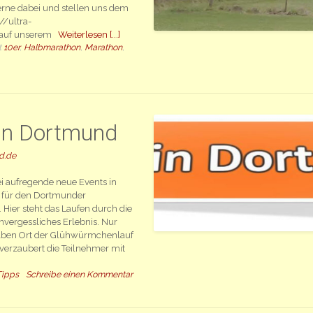
rne dabei und stellen uns dem
//ultra-
u auf unserem
Weiterlesen [...]
t
10er
,
Halbmarathon
,
Marathon
,
 in Dortmund
d.de
ei aufregende neue Events in
s für den Dortmunder
Hier steht das Laufen durch die
nvergessliches Erlebnis. Nur
elben Ort der Glühwürmchenlauf
verzaubert die Teilnehmer mit
Tipps
Schreibe einen Kommentar