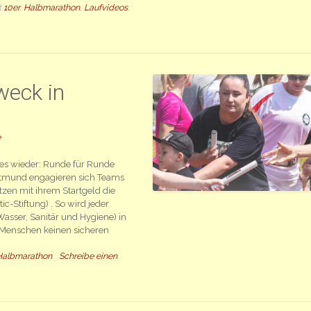
t
10er
,
Halbmarathon
,
Laufvideos
,
weck in
e
t es wieder: Runde für Runde
rtmund engagieren sich Teams
zen mit ihrem Startgeld die
c-Stiftung) . So wird jeder
Wasser, Sanitär und Hygiene) in
n Menschen keinen sicheren
Halbmarathon
Schreibe einen