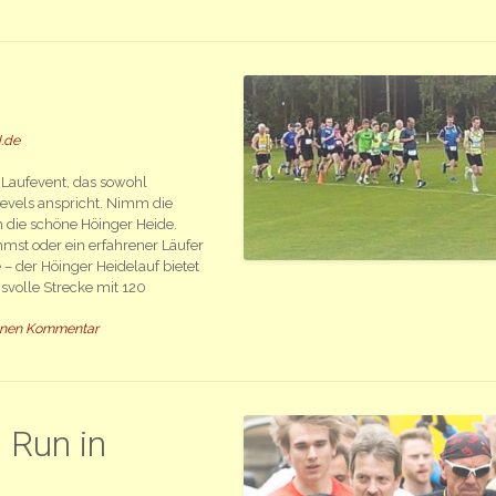
.de
es Laufevent, das sowohl
slevels anspricht. Nimm die
h die schöne Höinger Heide.
mst oder ein erfahrener Läufer
– der Höinger Heidelauf bietet
svolle Strecke mit 120
inen Kommentar
 Run in