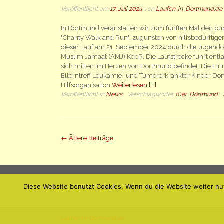
Veröffentlicht am
17. Juli 2024
von
Laufen-in-Dortmund.de
In Dortmund veranstalten wir zum fünften Mal den bu
"Charity Walk and Run", zugunsten von hilfsbedürftigen
dieser Lauf am 21. September 2024 durch die Jugend
Muslim Jamaat (AMJ) KdöR. Die Laufstrecke führt entl
sich mitten im Herzen von Dortmund befindet. Die E
Elterntreff Leukämie- und Tumorerkrankter Kinder Dort
Hilfsorganisation
Weiterlesen [...]
Veröffentlicht in
News
Verschlagwortet
10er
,
Dortmund
Beiträge
←
Ältere Beiträge
Navigation
Impressum & Datenschutzerklärung
Diese Website benutzt Cookies. Wenn du die Website weiter nu
Laufen-in-Dortmund.de