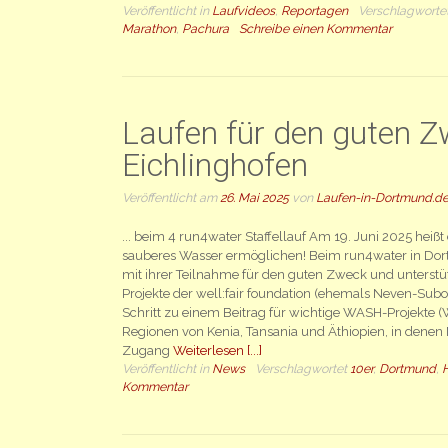
Veröffentlicht in
Laufvideos
,
Reportagen
Verschlagworte
Marathon
,
Pachura
Schreibe einen Kommentar
Laufen für den guten Z
Eichlinghofen
Veröffentlicht am
26. Mai 2025
von
Laufen-in-Dortmund.d
... beim 4 run4water Staffellauf Am 19. Juni 2025 heiß
sauberes Wasser ermöglichen! Beim run4water in Do
mit ihrer Teilnahme für den guten Zweck und unterstüt
Projekte der well:fair foundation (ehemals Neven-Suboti
Schritt zu einem Beitrag für wichtige WASH-Projekte (
Regionen von Kenia, Tansania und Äthiopien, in dene
Zugang
Weiterlesen [...]
Veröffentlicht in
News
Verschlagwortet
10er
,
Dortmund
,
Kommentar