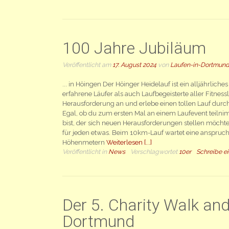
100 Jahre Jubiläum
Veröffentlicht am
17. August 2024
von
Laufen-in-Dortmund
... in Höingen Der Höinger Heidelauf ist ein alljährlich
erfahrene Läufer als auch Laufbegeisterte aller Fitnes
Herausforderung an und erlebe einen tollen Lauf durc
Egal, ob du zum ersten Mal an einem Laufevent teilnim
bist, der sich neuen Herausforderungen stellen möchte 
für jeden etwas. Beim 10km-Lauf wartet eine anspruch
Höhenmetern
Weiterlesen [...]
Veröffentlicht in
News
Verschlagwortet
10er
Schreibe e
Der 5. Charity Walk and
Dortmund