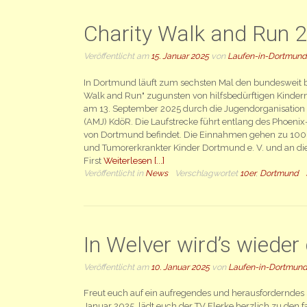
Charity Walk and Run 
Veröffentlicht am
15. Januar 2025
von
Laufen-in-Dortmund
In Dortmund läuft zum sechsten Mal den bundesweit b
Walk and Run" zugunsten von hilfsbedürftigen Kindern.
am 13. September 2025 durch die Jugendorganisatio
(AMJ) KdöR. Die Laufstrecke führt entlang des Phoenix
von Dortmund befindet. Die Einnahmen gehen zu 100 %
und Tumorerkrankter Kinder Dortmund e. V. und an die
First
Weiterlesen [...]
Veröffentlicht in
News
Verschlagwortet
10er
,
Dortmund
In Welver wird’s wieder
Veröffentlicht am
10. Januar 2025
von
Laufen-in-Dortmund
Freut euch auf ein aufregendes und herausforderndes 
Januar 2025, lädt euch der TV Flerke herzlich zu den 