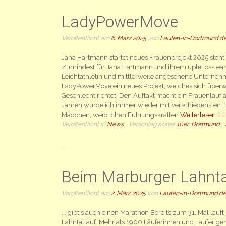
LadyPowerMove
Veröffentlicht am
6. März 2025
von
Laufen-in-Dortmund.d
Jana Hartmann startet neues Frauenprojekt 2025 steht
Zumindest für Jana Hartmann und ihrem upletics-Team
Leichtathletin und mittlerweile angesehene Unternehme
LadyPowerMove ein neues Projekt, welches sich überw
Geschlecht richtet. Den Auftakt macht ein Frauenlauf a
Jahren wurde ich immer wieder mit verschiedensten T
Mädchen, weiblichen Führungskräften
Weiterlesen [...]
Veröffentlicht in
News
Verschlagwortet
10er
,
Dortmund
Beim Marburger Lahnta
Veröffentlicht am
2. März 2025
von
Laufen-in-Dortmund.d
... gibt's auch einen Marathon Bereits zum 31. Mal läuf
Lahntallauf. Mehr als 1900 Läuferinnen und Läufer geh