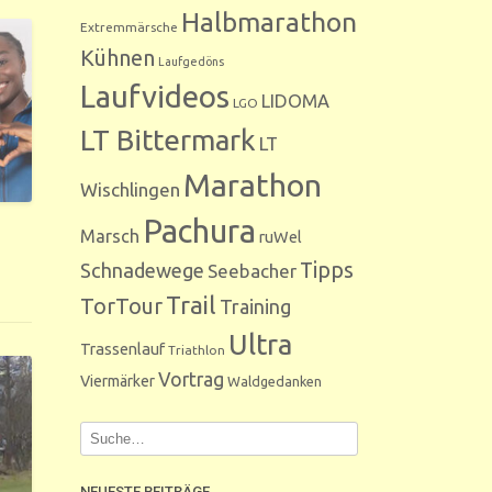
Halbmarathon
Extremmärsche
Kühnen
Laufgedöns
Laufvideos
LIDOMA
LGO
LT Bittermark
LT
Marathon
Wischlingen
Pachura
Marsch
ruWel
Tipps
Schnadewege
Seebacher
Trail
TorTour
Training
Ultra
Trassenlauf
Triathlon
Vortrag
Viermärker
Waldgedanken
NEUESTE BEITRÄGE