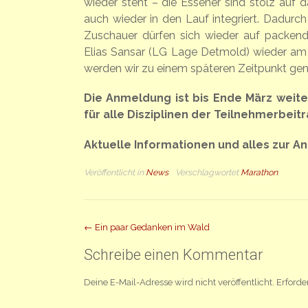
wieder steht – die Essener sind stolz auf d
auch wieder in den Lauf integriert. Dadurch
Zuschauer dürfen sich wieder auf packende
Elias Sansar (LG Lage Detmold) wieder am 
werden wir zu einem späteren Zeitpunkt gen
Die Anmeldung ist bis Ende März weite
für alle Disziplinen der Teilnehmerbeitr
Aktuelle Informationen und alles zur A
Veröffentlicht in
News
Verschlagwortet
Marathon
Beitrag
←
Ein paar Gedanken im Wald
Navigation
Schreibe einen Kommentar
Deine E-Mail-Adresse wird nicht veröffentlicht.
Erforde