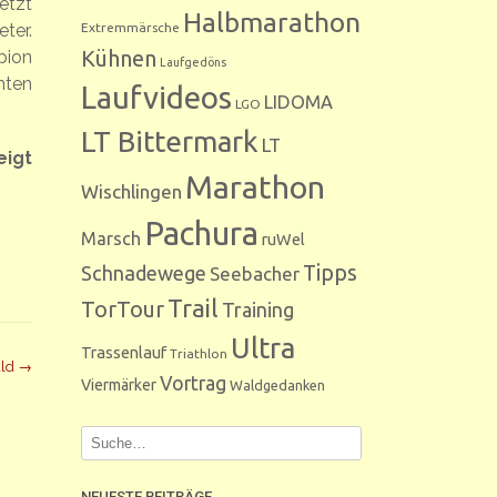
etzt
Halbmarathon
Extremmärsche
ter.
Kühnen
pion
Laufgedöns
nten
Laufvideos
LIDOMA
LGO
LT Bittermark
LT
eigt
Marathon
Wischlingen
Pachura
Marsch
ruWel
Tipps
Schnadewege
Seebacher
Trail
TorTour
Training
Ultra
Trassenlauf
Triathlon
ald
→
Vortrag
Viermärker
Waldgedanken
NEUESTE BEITRÄGE