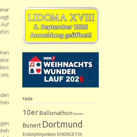
iner
sagt
 Auf
efon
ehen
ller
dass
 uns
 den
TAGS
chen
10er
Ballonathon
bemer
Dortmund
agen
Bunert
dreh
Endorphinjunkies
ENERGETIX