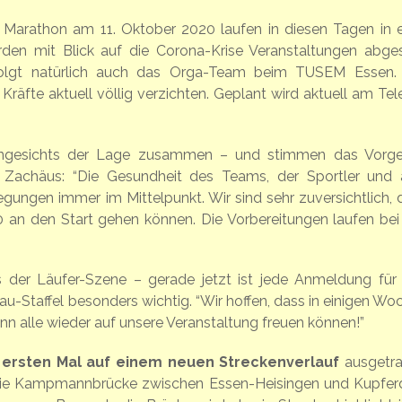
 Marathon am 11. Oktober 2020 laufen in diesen Tagen in e
rden mit Blick auf die Corona-Krise Veranstaltungen abge
folgt natürlich auch das Orga-Team beim TUSEM Essen.
räfte aktuell völlig verzichten. Geplant wird aktuell am Tel
 angesichts der Lage zusammen – und stimmen das Vorg
 Zachäus: “Die Gesundheit des Teams, der Sportler und a
egungen immer im Mittelpunkt. Wir sind sehr zuversichtlich, 
an den Start gehen können. Die Vorbereitungen laufen bei
 der Läufer-Szene – gerade jetzt ist jede Anmeldung für
au-Staffel besonders wichtig. “Wir hoffen, dass in einigen Wo
ann alle wieder auf unsere Veranstaltung freuen können!”
ersten Mal auf einem neuen Streckenverlauf
ausgetr
s die Kampmannbrücke zwischen Essen-Heisingen und Kupfer