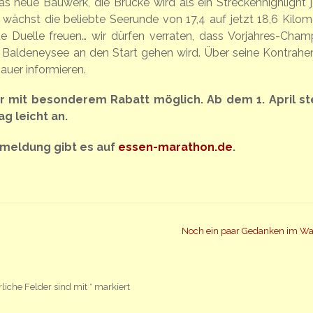
as neue Bauwerk, die Brücke wird als ein Streckenhighlight j
 wächst die beliebte Seerunde von 17,4 auf jetzt 18,6 Kilome
 Duelle freuen… wir dürfen verraten, dass Vorjahres-Cham
Baldeneysee an den Start gehen wird. Über seine Kontrahe
auer informieren.
r mit besonderem Rabatt möglich. Ab dem 1. April st
ag leicht an.
nmeldung gibt es auf
essen-marathon.de
.
Noch ein paar Gedanken im W
rliche Felder sind mit
*
markiert