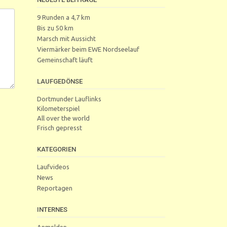
9 Runden a 4,7 km
Bis zu 50 km
Marsch mit Aussicht
Viermärker beim EWE Nordseelauf
Gemeinschaft läuft
LAUFGEDÖNSE
Dortmunder Lauflinks
Kilometerspiel
All over the world
Frisch gepresst
KATEGORIEN
Laufvideos
News
Reportagen
INTERNES
Anmelden