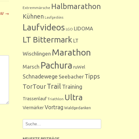
Halbmarathon
Extremmärsche
HEW
→
Kühnen
Laufgedöns
Laufvideos
LIDOMA
LGO
LT Bittermark
LT
Marathon
Wischlingen
Pachura
Marsch
ruWel
Tipps
Schnadewege
Seebacher
Trail
TorTour
Training
Ultra
Trassenlauf
Triathlon
Vortrag
Viermärker
Waldgedanken
NEUESTE BEITRÄGE