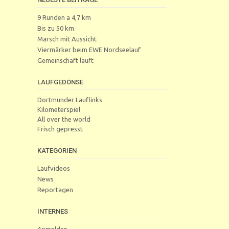
9 Runden a 4,7 km
Bis zu 50 km
Marsch mit Aussicht
Viermärker beim EWE Nordseelauf
Gemeinschaft läuft
LAUFGEDÖNSE
Dortmunder Lauflinks
Kilometerspiel
All over the world
Frisch gepresst
KATEGORIEN
Laufvideos
News
Reportagen
INTERNES
Anmelden