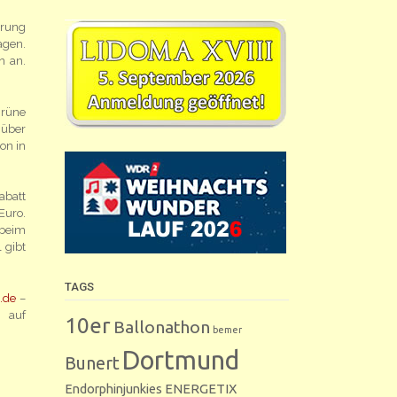
erung
agen.
n an.
grüne
 über
on in
abatt
Euro.
 beim
 gibt
TAGS
.de
–
 auf
10er
Ballonathon
bemer
Dortmund
Bunert
Endorphinjunkies
ENERGETIX