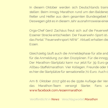
In diesem Oktober werden sich Deutschlands traini
stellen: Beim innogy Marathon rund um den Baldene
Retter und Helfer aus dem gesamten Bundesgebiet t
Deswegen gibt es in diesem Jahr ausnahmsweise einen
Orga-Chef Gerd Zachäus freut sich auf die Feuerwehr
Essener Strecke entschieden. Der Feuerwehr-Sport ist
das Portal “Feuerwehrsport NRW”. Aktuell erhalten die
Essen.
Gleichzeitig läuft auch die Anmeldephase für alle an
für die Anmeldung zur den Disziplinen. Für die innogy
Der Marathon-Startplatz kann nur jetzt für 39 Euro
Allbau-Staffelmarathon. Vier Kollegen, Freunde oder F
es hier die Startplätze für sensationelle 70 Euro. Auch 
Am 8. Oktober 2017 gibt es die 55ste Auflage der Ve
das Marathon-Team versorgt Starter, Fans 
www.facebook.com/essenmarathon
Veröffentlicht in
News
Verschlagwortet
Marathon