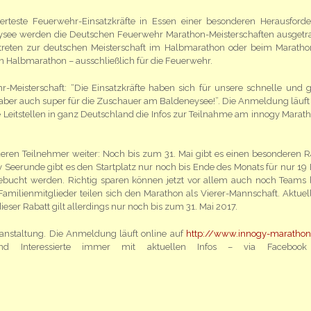
erteste Feuerwehr-Einsatzkräfte in Essen einer besonderen Herausford
ysee werden die Deutschen Feuerwehr Marathon-Meisterschaften ausgetr
reten zur deutschen Meisterschaft im Halbmarathon oder beim Maratho
 Halbmarathon – ausschließlich für die Feuerwehr.
-Meisterschaft: “Die Einsatzkräfte haben sich für unsere schnelle und 
 aber auch super für die Zuschauer am Baldeneysee!”. Die Anmeldung läuft
 Leitstellen in ganz Deutschland die Infos zur Teilnahme am innogy Marath
deren Teilnehmer weiter: Noch bis zum 31. Mai gibt es einen besonderen R
 Seerunde gibt es den Startplatz nur noch bis Ende des Monats für nur 19 
 gebucht werden. Richtig sparen können jetzt vor allem auch noch Teams
amilienmitglieder teilen sich den Marathon als Vierer-Mannschaft. Aktuell
dieser Rabatt gilt allerdings nur noch bis zum 31. Mai 2017.
ranstaltung. Die Anmeldung läuft online auf
http://www.innogy-marathon
und Interessierte immer mit aktuellen Infos – via Facebook