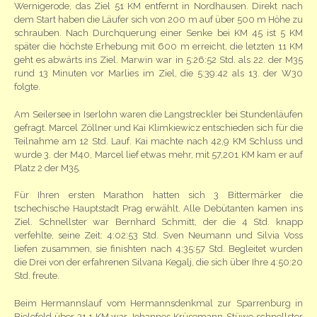
Wernigerode, das Ziel 51 KM entfernt in Nordhausen. Direkt nach
dem Start haben die Läufer sich von 200 m auf über 500 m Höhe zu
schrauben. Nach Durchquerung einer Senke bei KM 45 ist 5 KM
später die höchste Erhebung mit 600 m erreicht, die letzten 11 KM
geht es abwärts ins Ziel. Marwin war in 5:26:52 Std. als 22. der M35
rund 13 Minuten vor Marlies im Ziel, die 5:39:42 als 13. der W30
folgte.
Am Seilersee in Iserlohn waren die Langstreckler bei Stundenläufen
gefragt. Marcel Zöllner und Kai Klimkiewicz entschieden sich für die
Teilnahme am 12 Std. Lauf. Kai machte nach 42,9 KM Schluss und
wurde 3. der M40, Marcel lief etwas mehr, mit 57,201 KM kam er auf
Platz 2 der M35.
Für Ihren ersten Marathon hatten sich 3 Bittermärker die
tschechische Hauptstadt Prag erwählt. Alle Debütanten kamen ins
Ziel. Schnellster war Bernhard Schmitt, der die 4 Std. knapp
verfehlte, seine Zeit: 4:02:53 Std. Sven Neumann und Silvia Voss
liefen zusammen, sie finishten nach 4:35:57 Std. Begleitet wurden
die Drei von der erfahrenen Silvana Kegalj, die sich über Ihre 4:50:20
Std. freute.
Beim Hermannslauf vom Hermannsdenkmal zur Sparrenburg in
Bielefeld über 31.1 KM war Johannes Krüsemann-Stüwe schnellster