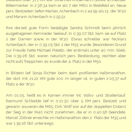
Bittermärker. In 2:36:34 kam er als 7. der M60 in Bielefeld an. Neue
pers. Bestzeiten liefen Marlies Achenbach in 2:44:59 als 13. der W30
und Marwin Achenbach in 2:55:51.
Ihre derzeit gute Form bestätigte Sandra Schmidt beim jährlich
ausgetragenen Kemnader Seelauf. In 0:39:07 Std. kam sie auf Platz
2 der Damen sowie in der W30. Etwas schneller war Nicklars
Achenbach, der in 0:39:05 Std. 2 der M35 wurde. Besonderen Grund
zur Freude hatte Michael Poletto, der erstmals unter 40 min. blieb.
Die 0:39:28 Std. waren natürlich pers. Bestleistung, reichten aber
nicht aufs Treppchen, es wurde der 4. Platz in der M50.
In Bilstein lief Sonja Richter beim stark profilierten Halbmarathon,
der dort mit 21,22 KM gute 100 m länger ist, in guten 2:05:37 auf
Platz 4 der W30.
Am 01.05. heißt es in Kamen immer Int. Volks- und Straßenlauf.
Raimund Schledde lief in 0:21:30 über 5 KM pers. Bestzeit und
gewann souverän die M65. Dirk Wolf war auf der doppelten Distanz
der Sieg in der M40 nicht zunehmen, die er in 0:40:56 beendete.
Marcel Zöllner erreichte im Halbmarathon den 2. Platz der M35 und
war 1:39:16 Std. unterwegs.