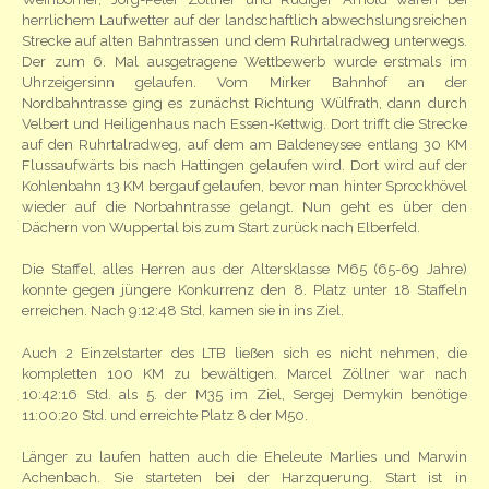
herrlichem Laufwetter auf der landschaftlich abwechslungsreichen
Strecke auf alten Bahntrassen und dem Ruhrtalradweg unterwegs.
Der zum 6. Mal ausgetragene Wettbewerb wurde erstmals im
Uhrzeigersinn gelaufen. Vom Mirker Bahnhof an der
Nordbahntrasse ging es zunächst Richtung Wülfrath, dann durch
Velbert und Heiligenhaus nach Essen-Kettwig. Dort trifft die Strecke
auf den Ruhrtalradweg, auf dem am Baldeneysee entlang 30 KM
Flussaufwärts bis nach Hattingen gelaufen wird. Dort wird auf der
Kohlenbahn 13 KM bergauf gelaufen, bevor man hinter Sprockhövel
wieder auf die Norbahntrasse gelangt. Nun geht es über den
Dächern von Wuppertal bis zum Start zurück nach Elberfeld.
Die Staffel, alles Herren aus der Altersklasse M65 (65-69 Jahre)
konnte gegen jüngere Konkurrenz den 8. Platz unter 18 Staffeln
erreichen. Nach 9:12:48 Std. kamen sie in ins Ziel.
Auch 2 Einzelstarter des LTB ließen sich es nicht nehmen, die
kompletten 100 KM zu bewältigen. Marcel Zöllner war nach
10:42:16 Std. als 5. der M35 im Ziel, Sergej Demykin benötige
11:00:20 Std. und erreichte Platz 8 der M50.
Länger zu laufen hatten auch die Eheleute Marlies und Marwin
Achenbach. Sie starteten bei der Harzquerung. Start ist in