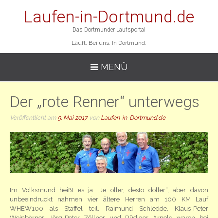
Laufen-in-Dortmund.de
Das Dortmunder Laufsportal
Läuft. Bei uns. In Dortmund.
MENÜ
Der „rote Renner“ unterwegs
Veröffentlicht am
9. Mai 2017
von
Laufen-in-Dortmund.de
Im Volksmund heißt es ja „Je oller, desto doller“, aber davon
unbeeindruckt nahmen vier ältere Herren am 100 KM Lauf
WHEW100 als Staffel teil. Raimund Schledde, Klaus-Peter
Weinbörner, Jörg-Peter Zöllner und Rüdiger Arnold waren bei