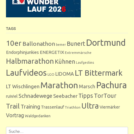
TAGS
Dortmund
10er
Bunert
Ballonathon
bemer
Endorphinjunkies
ENERGETIX
Extremmärsche
Halbmarathon
Kühnen
Laufgedöns
Laufvideos
LT Bittermark
LIDOMA
LGO
Marathon
Pachura
LT Wischlingen
Marsch
Tipps
TorTour
Schnadewege
Seebacher
ruWel
Ultra
Trail
Training
Trassenlauf
Viermärker
Triathlon
Vortrag
Waldgedanken