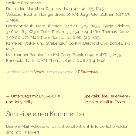
Weitere Ergebnisse:
Düsseldorf Marathon: Ralph Hartwig, 4:11:41, 275. M45.
Volkslauf Bochum Langendreer, 10 KM: Jörg-Peter Zöllner, 0:47:07,
1. M65.
Hermannslauf: Marc Richter, 3:16:41, 367. M35; Sonja Richter,
3:16:41, 65. W30; Peter Furlan, 3:32:54, 124. M60; Thomas Karcz,
3:50:06, 472. M40; René Roussat, 4:16:08, 515. M35.
Kamener Volks- und Straßenlauf, 10 KM: Berthold Olk, 1:03:41, 24.
M50.
Mettmanner Bachlauf, 10 KM: Georg Brzyk, 0:44:01 (PB), 5. M35.
Ennepetal-Lauf, 10 KM: Thomas Karcz, 0:48:26, 4. M40.
Veröffentlicht in
News
Verschlagwortet
LT Bittermark
Beitrag
←
Unterwegs mit ENERGETIX
Spektakuläre Feuerwehr-
und Joey Kelly
Meisterschaft in Essen
→
Navigation
Schreibe einen Kommentar
Deine E-Mail-Adresse wird nicht veröffentlicht.
Erforderliche Felder
sind mit
*
markiert