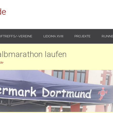
de
UFTREFFS/-VEREINE
LIDOMA XVIII
PROJEKTE
RUNNE
albmarathon laufen
de