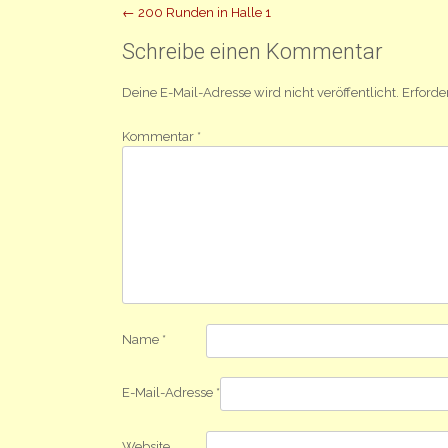
Beitrag
←
200 Runden in Halle 1
Navigation
Schreibe einen Kommentar
Deine E-Mail-Adresse wird nicht veröffentlicht.
Erforde
Kommentar
*
Name
*
E-Mail-Adresse
*
Website