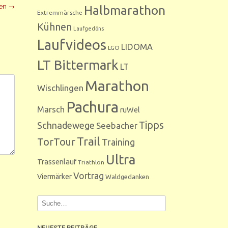
ren
→
Halbmarathon
Extremmärsche
Kühnen
Laufgedöns
Laufvideos
LIDOMA
LGO
LT Bittermark
LT
Marathon
Wischlingen
Pachura
Marsch
ruWel
Tipps
Schnadewege
Seebacher
Trail
TorTour
Training
Ultra
Trassenlauf
Triathlon
Vortrag
Viermärker
Waldgedanken
NEUESTE BEITRÄGE