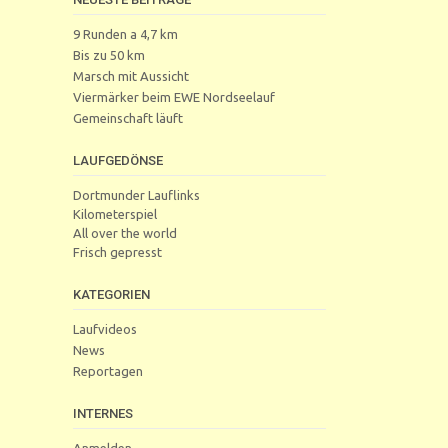
9 Runden a 4,7 km
Bis zu 50 km
Marsch mit Aussicht
Viermärker beim EWE Nordseelauf
Gemeinschaft läuft
LAUFGEDÖNSE
Dortmunder Lauflinks
Kilometerspiel
All over the world
Frisch gepresst
KATEGORIEN
Laufvideos
News
Reportagen
INTERNES
Anmelden