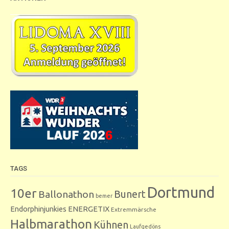
TAGS
Dortmund
10er
Bunert
Ballonathon
bemer
Endorphinjunkies
ENERGETIX
Extremmärsche
Halbmarathon
Kühnen
Laufgedöns