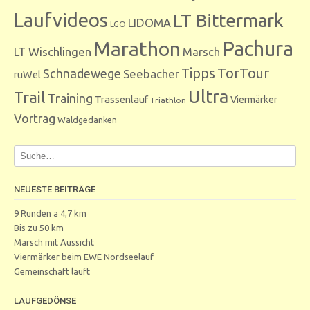
Laufvideos
LT Bittermark
LIDOMA
LGO
Marathon
Pachura
LT Wischlingen
Marsch
Tipps
TorTour
Schnadewege
Seebacher
ruWel
Ultra
Trail
Training
Trassenlauf
Viermärker
Triathlon
Vortrag
Waldgedanken
NEUESTE BEITRÄGE
9 Runden a 4,7 km
Bis zu 50 km
Marsch mit Aussicht
Viermärker beim EWE Nordseelauf
Gemeinschaft läuft
LAUFGEDÖNSE