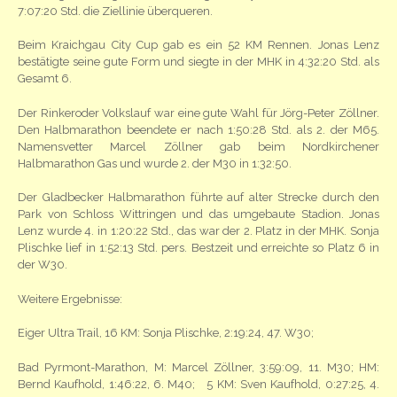
7:07:20 Std. die Ziellinie überqueren.
Beim Kraichgau City Cup gab es ein 52 KM Rennen. Jonas Lenz
bestätigte seine gute Form und siegte in der MHK in 4:32:20 Std. als
Gesamt 6.
Der Rinkeroder Volkslauf war eine gute Wahl für Jörg-Peter Zöllner.
Den Halbmarathon beendete er nach 1:50:28 Std. als 2. der M65.
Namensvetter Marcel Zöllner gab beim Nordkirchener
Halbmarathon Gas und wurde 2. der M30 in 1:32:50.
Der Gladbecker Halbmarathon führte auf alter Strecke durch den
Park von Schloss Wittringen und das umgebaute Stadion. Jonas
Lenz wurde 4. in 1:20:22 Std., das war der 2. Platz in der MHK. Sonja
Plischke lief in 1:52:13 Std. pers. Bestzeit und erreichte so Platz 6 in
der W30.
Weitere Ergebnisse:
Eiger Ultra Trail, 16 KM: Sonja Plischke, 2:19:24, 47. W30;
Bad Pyrmont-Marathon, M: Marcel Zöllner, 3:59:09, 11. M30; HM:
Bernd Kaufhold, 1:46:22, 6. M40; 5 KM: Sven Kaufhold, 0:27:25, 4.