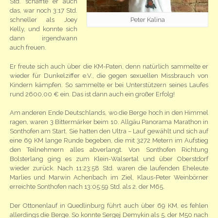
Std. schaffte er auch
das, war noch 3:17 Std.
schneller als Joey
Peter Kalina
Kelly, und konnte sich
dann irgendwann
auch freuen.
Er freute sich auch über die KM-Paten, denn natürlich sammelte er
wieder für Dunkelziffer e.V., die gegen sexuellen Missbrauch von
Kindern kämpfen. So sammelte er bei Unterstützern seines Laufes
rund 2600,00 € ein. Das ist dann auch ein großer Erfolg!
Am anderen Ende Deutschlands, wo die Berge hoch in den Himmel
ragen, waren 3 Bittermärker beim 10. Allgäu Panorama Marathon in
Sonthofen am Start. Sie hatten den Ultra – Lauf gewählt und sich auf
eine 69 KM lange Runde begeben, die mit 3272 Metern im Aufstieg
den Teilnehmern alles abverlangt. Von Sonthofen Richtung
Bolsterlang ging es zum Klein-Walsertal und über Oberstdorf
wieder zurück. Nach 11:23:58 Std. waren die laufenden Eheleute
Marlies und Marwin Achenbach im Ziel, Klaus-Peter Weinbörner
erreichte Sonthofen nach 13:05:59 Std. als 2. der M65.
Der Ottonenlauf in Quedlinburg führt auch über 69 KM, es fehlen
allerdings die Berge. So konnte Sergej Demykin als 5. der M50 nach