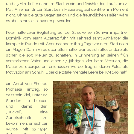
und 25 Min. lief er dann im Stadion ein und finishte den Lauf zum 2.
Mal. An einen dritten Start beim Mauerweglauf denkt er im Moment
nicht. Ohne die gute Organisation und die freundlichen Helfer wäre
es aber sehr viel schwerer geworden.
Peter hatte zwar Begleitung auf der Strecke, sein Schwimmpartner
Dominik vom Team Alcatraz fuhr mit Fahrrad samt Anhänger die
komplette Runde mit. Aber nachdem ihn 3 Tage vor dem Start noch
ein Magen-Darm Virus überfallen hatte, war es sich alles andere als
sicher, die 100 Meilen zu schaffen. In Erinnerung an seinen früh
verstorbenen Vater und einen 17 jährigen, der beim Versuch, die
Mauer zu überqueren, erschossen wurde, trug er deren Fotos als
Motivation am Schuh. Über die totale mentale Leere bei KM 140 half
ein Anruf von Ehefrau
Michaela hinweg, so
dass sein Ziel, unter 24
Stunden zu bleiben
und damit den
„Buckel“, eine
Gürtelschnalle, zu
bekommen, erreichbar
wurde. Mit 23:45:44