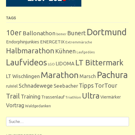
TAGS
Dortmund
10er
Bunert
Ballonathon
bemer
Endorphinjunkies
ENERGETIX
Extremmärsche
Halbmarathon
Kühnen
Laufgedöns
Laufvideos
LT Bittermark
LIDOMA
LGO
Marathon
Pachura
LT Wischlingen
Marsch
Tipps
TorTour
Schnadewege
Seebacher
ruWel
Ultra
Trail
Training
Trassenlauf
Viermärker
Triathlon
Vortrag
Waldgedanken