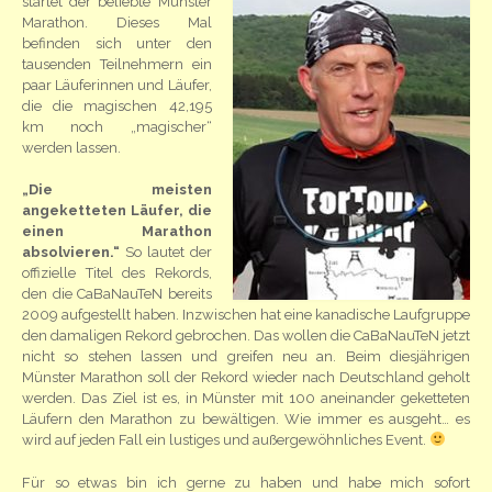
startet der beliebte Münster
Marathon. Dieses Mal
befinden sich unter den
tausenden Teilnehmern ein
paar Läuferinnen und Läufer,
die die magischen 42,195
km noch „magischer“
werden lassen.
„Die meisten
angeketteten Läufer, die
einen Marathon
absolvieren.“
So lautet der
offizielle Titel des Rekords,
den die CaBaNauTeN bereits
2009 aufgestellt haben. Inzwischen hat eine kanadische Laufgruppe
den damaligen Rekord gebrochen. Das wollen die CaBaNauTeN jetzt
nicht so stehen lassen und greifen neu an. Beim diesjährigen
Münster Marathon soll der Rekord wieder nach Deutschland geholt
werden. Das Ziel ist es, in Münster mit 100 aneinander geketteten
Läufern den Marathon zu bewältigen. Wie immer es ausgeht… es
wird auf jeden Fall ein lustiges und außergewöhnliches Event.
Für so etwas bin ich gerne zu haben und habe mich sofort