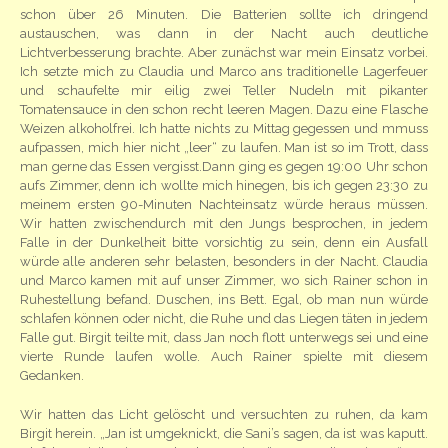
schon über 26 Minuten. Die Batterien sollte ich dringend
austauschen, was dann in der Nacht auch deutliche
Lichtverbesserung brachte. Aber zunächst war mein Einsatz vorbei.
Ich setzte mich zu Claudia und Marco ans traditionelle Lagerfeuer
und schaufelte mir eilig zwei Teller Nudeln mit pikanter
Tomatensauce in den schon recht leeren Magen. Dazu eine Flasche
Weizen alkoholfrei. Ich hatte nichts zu Mittag gegessen und mmuss
aufpassen, mich hier nicht „leer“ zu laufen. Man ist so im Trott, dass
man gerne das Essen vergisst.Dann ging es gegen 19:00 Uhr schon
aufs Zimmer, denn ich wollte mich hinegen, bis ich gegen 23:30 zu
meinem ersten 90-Minuten Nachteinsatz würde heraus müssen.
Wir hatten zwischendurch mit den Jungs besprochen, in jedem
Falle in der Dunkelheit bitte vorsichtig zu sein, denn ein Ausfall
würde alle anderen sehr belasten, besonders in der Nacht. Claudia
und Marco kamen mit auf unser Zimmer, wo sich Rainer schon in
Ruhestellung befand. Duschen, ins Bett. Egal, ob man nun würde
schlafen können oder nicht, die Ruhe und das Liegen täten in jedem
Falle gut. Birgit teilte mit, dass Jan noch flott unterwegs sei und eine
vierte Runde laufen wolle. Auch Rainer spielte mit diesem
Gedanken.
Wir hatten das Licht gelöscht und versuchten zu ruhen, da kam
Birgit herein. „Jan ist umgeknickt, die Sani’s sagen, da ist was kaputt.