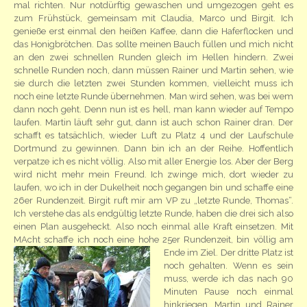
mal richten. Nur notdürftig gewaschen und umgezogen geht es
zum Frühstück, gemeinsam mit Claudia, Marco und Birgit. Ich
genieße erst einmal den heißen Kaffee, dann die Haferflocken und
das Honigbrötchen. Das sollte meinen Bauch füllen und mich nicht
an den zwei schnellen Runden gleich im Hellen hindern. Zwei
schnelle Runden noch, dann müssen Rainer und Martin sehen, wie
sie durch die letzten zwei Stunden kommen, vielleicht muss ich
noch eine letzte Runde übernehmen. Man wird sehen, was bei wem
dann noch geht. Denn nun ist es hell, man kann wieder auf Tempo
laufen. Martin läuft sehr gut, dann ist auch schon Rainer dran. Der
schafft es tatsächlich, wieder Luft zu Platz 4 und der Laufschule
Dortmund zu gewinnen. Dann bin ich an der Reihe. Hoffentlich
verpatze ich es nicht völlig. Also mit aller Energie los. Aber der Berg
wird nicht mehr mein Freund. Ich zwinge mich, dort wieder zu
laufen, wo ich in der Dukelheit noch gegangen bin und schaffe eine
26er Rundenzeit. Birgit ruft mir am VP zu „letzte Runde, Thomas“.
Ich verstehe das als endgültig letzte Runde, haben die drei sich also
einen Plan ausgeheckt. Also noch einmal alle Kraft einsetzen. Mit
MAcht schaffe ich noch eine hohe 25er Rundenzeit, bin völlig am
Ende im Ziel.
Der dritte Platz ist
noch gehalten. Wenn es sein
muss, werde ich das nach 90
Minuten Pause noch einmal
hinkriegen. Martin und Rainer