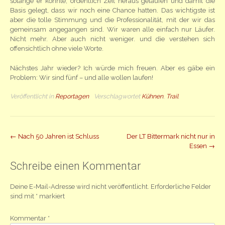
solange er konnte, ordentlich Zeit heraus gelaufen und damit die
Basis gelegt, dass wir noch eine Chance hatten. Das wichtigste ist
aber die tolle Stimmung und die Professionalität, mit der wir das
gemeinsam angegangen sind. Wir waren alle einfach nur Läufer.
Nicht mehr. Aber auch nicht weniger. und die verstehen sich
offensichtlich ohne viele Worte.
Nächstes Jahr wieder? Ich würde mich freuen. Aber es gäbe ein
Problem: Wir sind fünf – und alle wollen laufen!
Veröffentlicht in
Reportagen
Verschlagwortet
Kühnen
,
Trail
Beitrag
←
Nach 50 Jahren ist Schluss
Der LT Bittermark nicht nur in
Essen
→
Navigation
Schreibe einen Kommentar
Deine E-Mail-Adresse wird nicht veröffentlicht.
Erforderliche Felder
sind mit
*
markiert
Kommentar
*