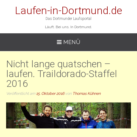
Laufen-in-Dortmund.de
Das Dortmunder Laufsportal
Läuft. Bei uns. In Dortmund.
MENÜ
Nicht lange quatschen –
laufen. Traildorado-Staffel
2016
Veröffentlicht am
15. Oktober 2016
von
Thomas Kühnen