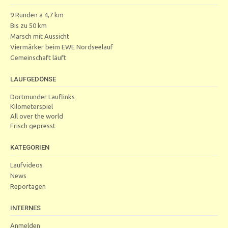
9 Runden a 4,7 km
Bis zu 50 km
Marsch mit Aussicht
Viermärker beim EWE Nordseelauf
Gemeinschaft läuft
LAUFGEDÖNSE
Dortmunder Lauflinks
Kilometerspiel
All over the world
Frisch gepresst
KATEGORIEN
Laufvideos
News
Reportagen
INTERNES
Anmelden