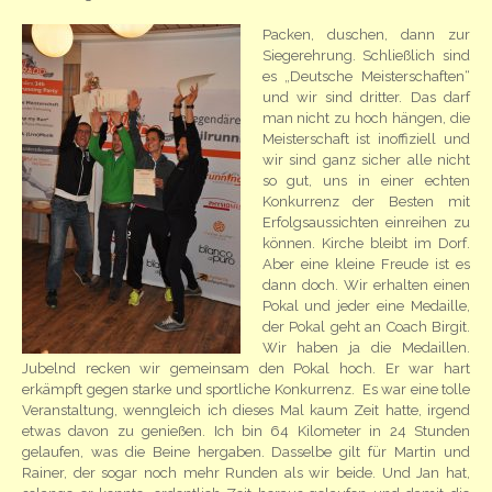
Packen, duschen, dann zur
Siegerehrung. Schließlich sind
es „Deutsche Meisterschaften“
und wir sind dritter. Das darf
man nicht zu hoch hängen, die
Meisterschaft ist inoffiziell und
wir sind ganz sicher alle nicht
so gut, uns in einer echten
Konkurrenz der Besten mit
Erfolgsaussichten einreihen zu
können. Kirche bleibt im Dorf.
Aber eine kleine Freude ist es
dann doch. Wir erhalten einen
Pokal und jeder eine Medaille,
der Pokal geht an Coach Birgit.
Wir haben ja die Medaillen.
Jubelnd recken wir gemeinsam den Pokal hoch. Er war hart
erkämpft gegen starke und sportliche Konkurrenz. Es war eine tolle
Veranstaltung, wenngleich ich dieses Mal kaum Zeit hatte, irgend
etwas davon zu genießen. Ich bin 64 Kilometer in 24 Stunden
gelaufen, was die Beine hergaben. Dasselbe gilt für Martin und
Rainer, der sogar noch mehr Runden als wir beide. Und Jan hat,