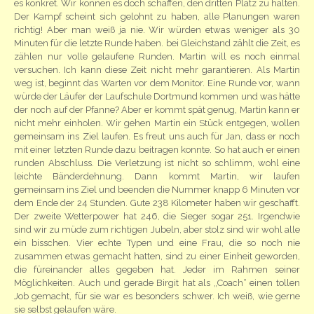
es konkret. Wir können es doch schaffen, den dritten Platz zu halten.
Der Kampf scheint sich gelohnt zu haben, alle Planungen waren
richtig! Aber man weiß ja nie. Wir würden etwas weniger als 30
Minuten für die letzte Runde haben. bei Gleichstand zählt die Zeit, es
zählen nur volle gelaufene Runden. Martin will es noch einmal
versuchen. Ich kann diese Zeit nicht mehr garantieren. Als Martin
weg ist, beginnt das Warten vor dem Monitor. Eine Runde vor, wann
würde der Läufer der Laufschule Dortmund kommen und was hätte
der noch auf der Pfanne? Aber er kommt spät genug, Martin kann er
nicht mehr einholen. Wir gehen Martin ein Stück entgegen, wollen
gemeinsam ins Ziel laufen. Es freut uns auch für Jan, dass er noch
mit einer letzten Runde dazu beitragen konnte. So hat auch er einen
runden Abschluss. Die Verletzung ist nicht so schlimm, wohl eine
leichte Bänderdehnung. Dann kommt Martin, wir laufen
gemeinsam ins Ziel und beenden die Nummer knapp 6 Minuten vor
dem Ende der 24 Stunden. Gute 238 Kilometer haben wir geschafft.
Der zweite Wetterpower hat 246, die Sieger sogar 251. Irgendwie
sind wir zu müde zum richtigen Jubeln, aber stolz sind wir wohl alle
ein bisschen. Vier echte Typen und eine Frau, die so noch nie
zusammen etwas gemacht hatten, sind zu einer Einheit geworden,
die füreinander alles gegeben hat. Jeder im Rahmen seiner
Möglichkeiten. Auch und gerade Birgit hat als „Coach“ einen tollen
Job gemacht, für sie war es besonders schwer. Ich weiß, wie gerne
sie selbst gelaufen wäre.