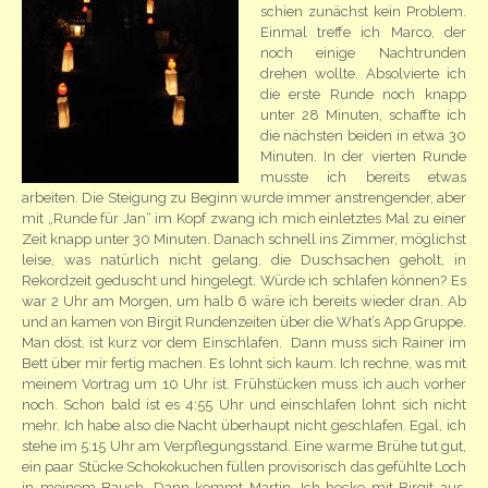
schien zunächst kein Problem.
Einmal treffe ich Marco, der
noch einige Nachtrunden
drehen wollte. Absolvierte ich
die erste Runde noch knapp
unter 28 Minuten, schaffte ich
die nächsten beiden in etwa 30
Minuten. In der vierten Runde
musste ich bereits etwas
arbeiten. Die Steigung zu Beginn wurde immer anstrengender, aber
mit „Runde für Jan“ im Kopf zwang ich mich einletztes Mal zu einer
Zeit knapp unter 30 Minuten. Danach schnell ins Zimmer, möglichst
leise, was natürlich nicht gelang, die Duschsachen geholt, in
Rekordzeit geduscht und hingelegt. Würde ich schlafen können? Es
war 2 Uhr am Morgen, um halb 6 wäre ich bereits wieder dran. Ab
und an kamen von Birgit Rundenzeiten über die What’s App Gruppe.
Man döst, ist kurz vor dem Einschlafen. Dann muss sich Rainer im
Bett über mir fertig machen. Es lohnt sich kaum. Ich rechne, was mit
meinem Vortrag um 10 Uhr ist. Frühstücken muss ich auch vorher
noch. Schon bald ist es 4:55 Uhr und einschlafen lohnt sich nicht
mehr. Ich habe also die Nacht überhaupt nicht geschlafen. Egal, ich
stehe im 5:15 Uhr am Verpflegungsstand. Eine warme Brühe tut gut,
ein paar Stücke Schokokuchen füllen provisorisch das gefühlte Loch
in meinem Bauch. Dann kommt Martin. Ich hecke mit Birgit aus,