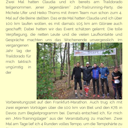
Zwei Mal hatten Claudia und ich bereits am Traildorado
teilgenommen, jener „legendären“ 24h-Trailrunning-Party, die
Michele Ufer und Heiko Thoms mit ihrem Team nun schon zum 4.
Mal auf die Beine stellten. Das erste Mal hatten Claudia und ich über
100 km laufen wollen, es mit damals 105 km am Glörsee auch
geschafft. Dabei hatten wir das Event schätzen gelernt. Die tolle
Verpflegung, die netten Leute und die vielen Laufkontakte und
Gespräche machten uns das
Wochenende unvergesslich. Im
vergangenen
Jahr lag der
Traildorado für
mich taktisch
ungünstig in
der
Vorbereitungszeit auf den Frankfurt-Marathon. Auch trug ich mit
zwei eigenen Vorträgen über die 100 km von Biel und den K78 in
Davos zum Begleitprogramm bei. Damals entschied ich, für mich
ein „Mini-Trainingslager“ aus der Veranstaltung zu machen. Zwei
Mal am Tage lief ich 4 Runden volles Tempo, um die Tempohärte zu