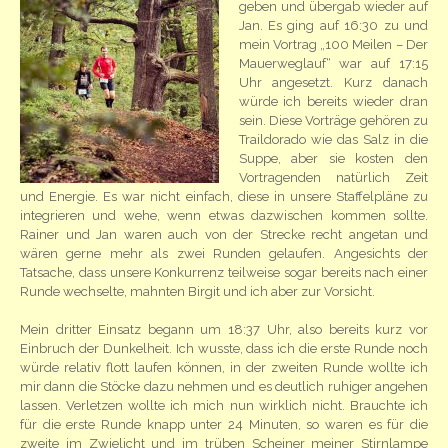
geben und übergab wieder auf
Jan. Es ging auf 16:30 zu und
mein Vortrag „100 Meilen – Der
Mauerweglauf“ war auf 17:15
Uhr angesetzt. Kurz danach
würde ich bereits wieder dran
sein. Diese Vorträge gehören zu
Traildorado wie das Salz in die
Suppe, aber sie kosten den
Vortragenden natürlich Zeit
und Energie. Es war nicht einfach, diese in unsere Staffelpläne zu
integrieren und wehe, wenn etwas dazwischen kommen sollte.
Rainer und Jan waren auch von der Strecke recht angetan und
wären gerne mehr als zwei Runden gelaufen. Angesichts der
Tatsache, dass unsere Konkurrenz teilweise sogar bereits nach einer
Runde wechselte, mahnten Birgit und ich aber zur Vorsicht.
Mein dritter Einsatz begann um 18:37 Uhr, also bereits kurz vor
Einbruch der Dunkelheit. Ich wusste, dass ich die erste Runde noch
würde relativ flott laufen können, in der zweiten Runde wollte ich
mir dann die Stöcke dazu nehmen und es deutlich ruhiger angehen
lassen. Verletzen wollte ich mich nun wirklich nicht. Brauchte ich
für die erste Runde knapp unter 24 Minuten, so waren es für die
zweite im Zwielicht und im trüben Scheiner meiner Stirnlampe