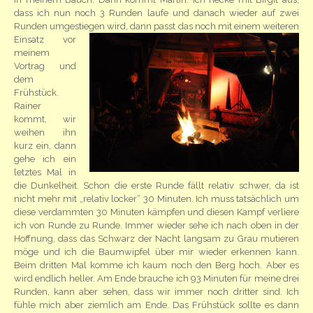
dass ich nun noch 3 Runden laufe und danach wieder auf zwei
Runden umgestiegen wird, dann passt das noch mit einem weiteren
Einsatz vor
meinem
Vortrag und
dem
Frühstück.
Rainer
kommt, wir
weihen ihn
kurz ein, dann
gehe ich ein
letztes Mal in
die Dunkelheit. Schon die erste Runde fällt relativ schwer, da ist
nicht mehr mit „relativ locker“ 30 Minuten. Ich muss tatsächlich um
diese verdammten 30 Minuten kämpfen und diesen Kampf verliere
ich von Runde zu Runde. Immer wieder sehe ich nach oben in der
Hoffnung, dass das Schwarz der Nacht langsam zu Grau mutieren
möge und ich die Baumwipfel über mir wieder erkennen kann.
Beim dritten Mal komme ich kaum noch den Berg hoch. Aber es
wird endlich heller. Am Ende brauche ich 93 Minuten für meine drei
Runden, kann aber sehen, dass wir immer noch dritter sind. Ich
fühle mich aber ziemlich am Ende. Das Frühstück sollte es dann