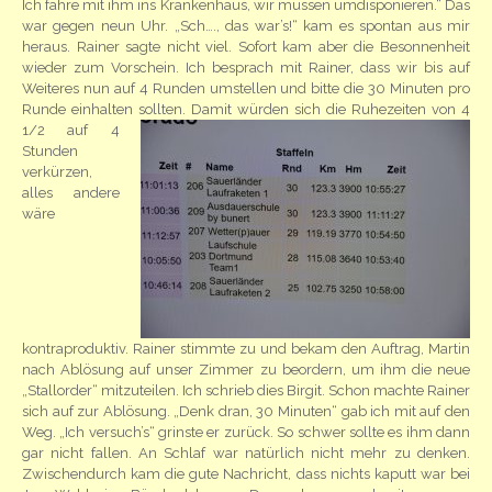
Ich fahre mit ihm ins Krankenhaus, wir müssen umdisponieren.“ Das
war gegen neun Uhr. „Sch…., das war’s!“ kam es spontan aus mir
heraus. Rainer sagte nicht viel. Sofort kam aber die Besonnenheit
wieder zum Vorschein. Ich besprach mit Rainer, dass wir bis auf
Weiteres nun auf 4 Runden umstellen und bitte die 30 Minuten pro
Runde einhalten
sollten. Damit würden sich die Ruhezeiten von 4
1/2 auf 4
Stunden
verkürzen,
alles andere
wäre
kontraproduktiv. Rainer stimmte zu und bekam den Auftrag, Martin
nach Ablösung auf unser Zimmer zu beordern, um ihm die neue
„Stallorder“ mitzuteilen. Ich schrieb dies Birgit. Schon machte Rainer
sich auf zur Ablösung. „Denk dran, 30 Minuten“ gab ich mit auf den
Weg. „Ich versuch’s“ grinste er zurück. So schwer sollte es ihm dann
gar nicht fallen. An Schlaf war natürlich nicht mehr zu denken.
Zwischendurch kam die gute Nachricht, dass nichts kaputt war bei