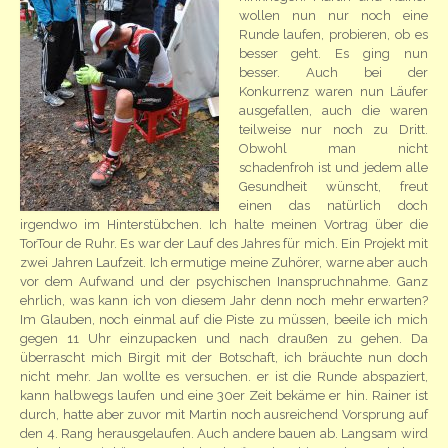
wollen nun nur noch eine
Runde laufen, probieren, ob es
besser geht. Es ging nun
besser. Auch bei der
Konkurrenz waren nun Läufer
ausgefallen, auch die waren
teilweise nur noch zu Dritt.
Obwohl man nicht
schadenfroh ist und jedem alle
Gesundheit wünscht, freut
einen das natürlich doch
irgendwo im Hinterstübchen. Ich halte meinen Vortrag über die
TorTour de Ruhr. Es war der Lauf des Jahres für mich. Ein Projekt mit
zwei Jahren Laufzeit. Ich ermutige meine Zuhörer, warne aber auch
vor dem Aufwand und der psychischen Inanspruchnahme. Ganz
ehrlich, was kann ich von diesem Jahr denn noch mehr erwarten?
Im Glauben, noch einmal auf die Piste zu müssen, beeile ich mich
gegen 11 Uhr einzupacken und nach draußen zu gehen. Da
überrascht mich Birgit mit der Botschaft, ich bräuchte nun doch
nicht mehr. Jan wollte es versuchen. er ist die Runde abspaziert,
kann halbwegs laufen und eine 30er Zeit bekäme er hin. Rainer ist
durch, hatte aber zuvor mit Martin noch ausreichend Vorsprung auf
den 4. Rang herausgelaufen. Auch andere bauen ab. Langsam wird