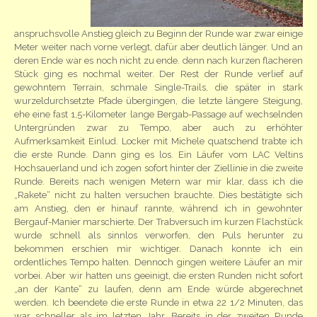
anspruchsvolle Anstieg gleich zu Beginn der Runde war zwar einige
Meter weiter nach vorne verlegt, dafür aber deutlich länger. Und an
deren Ende war es noch nicht zu ende. denn nach kurzen flacheren
Stück ging es nochmal weiter. Der Rest der Runde verlief auf
gewohntem Terrain, schmale Single-Trails, die später in stark
wurzeldurchsetzte Pfade übergingen, die letzte längere Steigung,
ehe eine fast 1,5-Kilometer lange Bergab-Passage auf wechselnden
Untergründen zwar zu Tempo, aber auch zu erhöhter
Aufmerksamkeit Einlud. Locker mit Michele quatschend trabte ich
die erste Runde. Dann ging es los. Ein Läufer vom LAC Veltins
Hochsauerland und ich zogen sofort hinter der Ziellinie in die zweite
Runde. Bereits nach wenigen Metern war mir klar, dass ich die
„Rakete“ nicht zu halten versuchen brauchte. Dies bestätigte sich
am Anstieg, den er hinauf rannte, während ich in gewohnter
Bergauf-Manier marschierte. Der Trabversuch im kurzen Flachstück
wurde schnell als sinnlos verworfen, den Puls herunter zu
bekommen erschien mir wichtiger. Danach konnte ich ein
ordentliches Tempo halten. Dennoch gingen weitere Läufer an mir
vorbei. Aber wir hatten uns geeinigt, die ersten Runden nicht sofort
„an der Kante“ zu laufen, denn am Ende würde abgerechnet
werden. Ich beendete die erste Runde in etwa 22 1/2 Minuten, das
war schneller als im letzten Jahr. Bereits in der zweiten Runde