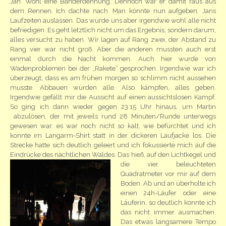
Jan. Wohl eine Bänderdehnung. Dennoch war er damit raus aus
dem Rennen. Ich dachte nach. Man könnte nun aufgeben, Jans
Laufzeiten auslassen. Das würde uns aber irgendwie wohl alle nicht
befriedigen. Es geht letztlich nicht um das Ergebnis, sondern darum,
alles versucht zu haben. Wir lagen auf Rang zwei, der Abstand zu
Rang vier war nicht groß. Aber die anderen mussten auch erst
einmal durch die Nacht kommen. Auch hier wurde von
Wadenproblemen bei der „Rakete“ gesprochen. Irgendwie war ich
überzeugt, dass es am frühen morgen so schlimm nicht aussehen
musste. Abbauen würden alle. Also kämpfen, alles geben.
Irgendwie gefällt mir die Aussicht auf einen aussichtslosen Kampf.
So ging ich dann wieder gegen 23:15 Uhr hinaus, um Martin
abzulösen, der mit jeweils rund 28 Minuten/Runde unterwegs
gewesen war. es war noch nicht so kalt, wie befürchtet und ich
konnte im Langarm-Shirt statt in der dickeren Laufjacke los. Die
Strecke hatte sich deutlich geleert und ich fokussierte mich auf die
Eindrücke des nächtlichen Waldes. Das hieß, auf den Lichtkegel und
die vier beleuchteten
Quadratmeter vor mir auf dem
Boden. Ab und an überholte ich
einen 24h-Läufer oder eine
Läuferin, so deutlich konnte ich
das nicht immer ausmachen.
Das etwas langsamere Tempo