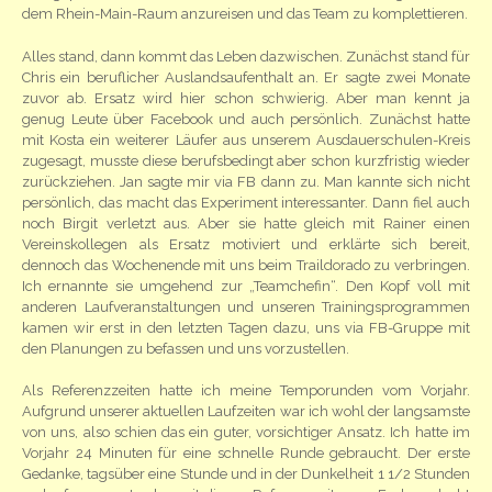
dem Rhein-Main-Raum anzureisen und das Team zu komplettieren.
Alles stand, dann kommt das Leben dazwischen. Zunächst stand für
Chris ein beruflicher Auslandsaufenthalt an. Er sagte zwei Monate
zuvor ab. Ersatz wird hier schon schwierig. Aber man kennt ja
genug Leute über Facebook und auch persönlich. Zunächst hatte
mit Kosta ein weiterer Läufer aus unserem Ausdauerschulen-Kreis
zugesagt, musste diese berufsbedingt aber schon kurzfristig wieder
zurückziehen. Jan sagte mir via FB dann zu. Man kannte sich nicht
persönlich, das macht das Experiment interessanter. Dann fiel auch
noch Birgit verletzt aus. Aber sie hatte gleich mit Rainer einen
Vereinskollegen als Ersatz motiviert und erklärte sich bereit,
dennoch das Wochenende mit uns beim Traildorado zu verbringen.
Ich ernannte sie umgehend zur „Teamchefin“. Den Kopf voll mit
anderen Laufveranstaltungen und unseren Trainingsprogrammen
kamen wir erst in den letzten Tagen dazu, uns via FB-Gruppe mit
den Planungen zu befassen und uns vorzustellen.
Als Referenzzeiten hatte ich meine Temporunden vom Vorjahr.
Aufgrund unserer aktuellen Laufzeiten war ich wohl der langsamste
von uns, also schien das ein guter, vorsichtiger Ansatz. Ich hatte im
Vorjahr 24 Minuten für eine schnelle Runde gebraucht. Der erste
Gedanke, tagsüber eine Stunde und in der Dunkelheit 1 1/2 Stunden