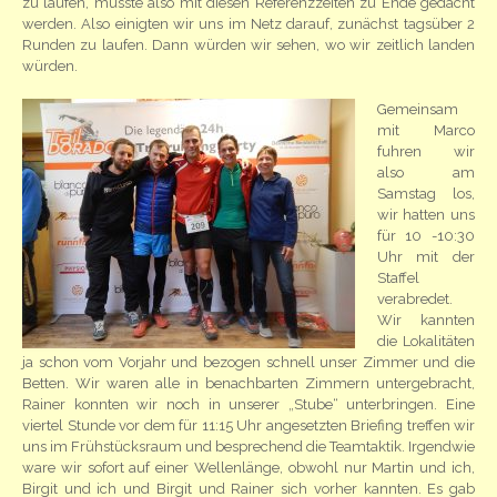
zu laufen, musste also mit diesen Referenzzeiten zu Ende gedacht
werden. Also einigten wir uns im Netz darauf, zunächst tagsüber 2
Runden zu laufen. Dann würden wir sehen, wo wir zeitlich landen
würden.
Gemeinsam
mit Marco
fuhren wir
also am
Samstag los,
wir hatten uns
für 10 -10:30
Uhr mit der
Staffel
verabredet.
Wir kannten
die Lokalitäten
ja schon vom Vorjahr und bezogen schnell unser Zimmer und die
Betten. Wir waren alle in benachbarten Zimmern untergebracht,
Rainer konnten wir noch in unserer „Stube“ unterbringen. Eine
viertel Stunde vor dem für 11:15 Uhr angesetzten Briefing treffen wir
uns im Frühstücksraum und besprechend die Teamtaktik. Irgendwie
ware wir sofort auf einer Wellenlänge, obwohl nur Martin und ich,
Birgit und ich und Birgit und Rainer sich vorher kannten. Es gab