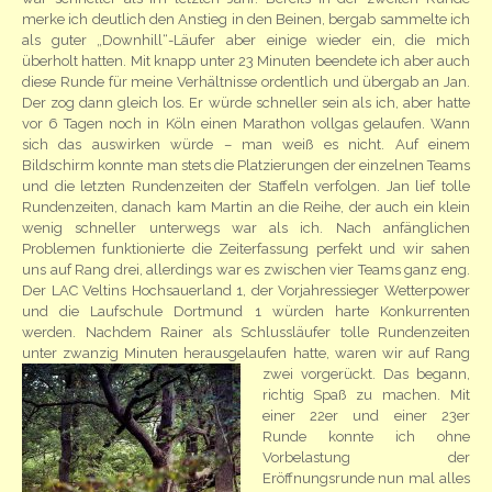
merke ich deutlich den Anstieg in den Beinen, bergab sammelte ich
als guter „Downhill“-Läufer aber einige wieder ein, die mich
überholt hatten. Mit knapp unter 23 Minuten beendete ich aber auch
diese Runde für meine Verhältnisse ordentlich und übergab an Jan.
Der zog dann gleich los. Er würde schneller sein als ich, aber hatte
vor 6 Tagen noch in Köln einen Marathon vollgas gelaufen. Wann
sich das auswirken würde – man weiß es nicht. Auf einem
Bildschirm konnte man stets die Platzierungen der einzelnen Teams
und die letzten Rundenzeiten der Staffeln verfolgen. Jan lief tolle
Rundenzeiten, danach kam Martin an die Reihe, der auch ein klein
wenig schneller unterwegs war als ich. Nach anfänglichen
Problemen funktionierte die Zeiterfassung perfekt und wir sahen
uns auf Rang drei, allerdings war es zwischen vier Teams ganz eng.
Der LAC Veltins Hochsauerland 1, der Vorjahressieger Wetterpower
und die Laufschule Dortmund 1 würden harte Konkurrenten
werden. Nachdem Rainer als Schlussläufer tolle Rundenzeiten
unter zwanzig Minuten herausgelaufen hatte, waren wir auf Rang
zwei vorgerückt.
Das begann,
richtig Spaß zu machen. Mit
einer 22er und einer 23er
Runde konnte ich ohne
Vorbelastung der
Eröffnungsrunde nun mal alles