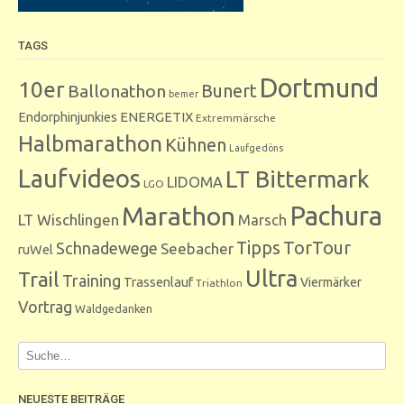
TAGS
Dortmund
10er
Bunert
Ballonathon
bemer
Endorphinjunkies
ENERGETIX
Extremmärsche
Halbmarathon
Kühnen
Laufgedöns
Laufvideos
LT Bittermark
LIDOMA
LGO
Marathon
Pachura
LT Wischlingen
Marsch
Tipps
TorTour
Schnadewege
Seebacher
ruWel
Ultra
Trail
Training
Trassenlauf
Viermärker
Triathlon
Vortrag
Waldgedanken
NEUESTE BEITRÄGE