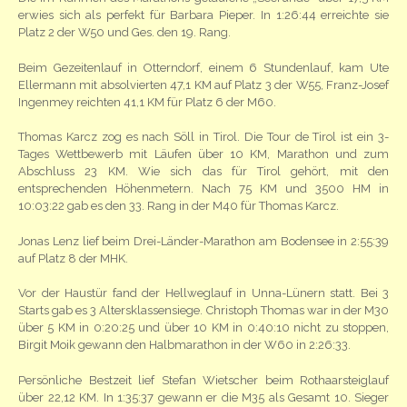
erwies sich als perfekt für Barbara Pieper. In 1:26:44 erreichte sie
Platz 2 der W50 und Ges. den 19. Rang.
Beim Gezeitenlauf in Otterndorf, einem 6 Stundenlauf, kam Ute
Ellermann mit absolvierten 47,1 KM auf Platz 3 der W55, Franz-Josef
Ingenmey reichten 41,1 KM für Platz 6 der M60.
Thomas Karcz zog es nach Söll in Tirol. Die Tour de Tirol ist ein 3-
Tages Wettbewerb mit Läufen über 10 KM, Marathon und zum
Abschluss 23 KM. Wie sich das für Tirol gehört, mit den
entsprechenden Höhenmetern. Nach 75 KM und 3500 HM in
10:03:22 gab es den 33. Rang in der M40 für Thomas Karcz.
Jonas Lenz lief beim Drei-Länder-Marathon am Bodensee in 2:55:39
auf Platz 8 der MHK.
Vor der Haustür fand der Hellweglauf in Unna-Lünern statt. Bei 3
Starts gab es 3 Altersklassensiege. Christoph Thomas war in der M30
über 5 KM in 0:20:25 und über 10 KM in 0:40:10 nicht zu stoppen,
Birgit Moik gewann den Halbmarathon in der W60 in 2:26:33.
Persönliche Bestzeit lief Stefan Wietscher beim Rothaarsteiglauf
über 22,12 KM. In 1:35:37 gewann er die M35 als Gesamt 10. Sieger