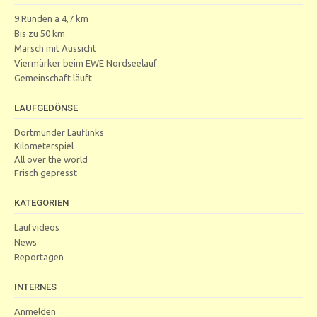
9 Runden a 4,7 km
Bis zu 50 km
Marsch mit Aussicht
Viermärker beim EWE Nordseelauf
Gemeinschaft läuft
LAUFGEDÖNSE
Dortmunder Lauflinks
Kilometerspiel
All over the world
Frisch gepresst
KATEGORIEN
Laufvideos
News
Reportagen
INTERNES
Anmelden