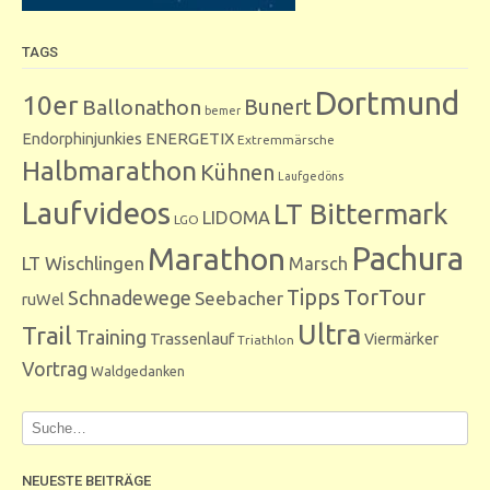
TAGS
Dortmund
10er
Bunert
Ballonathon
bemer
Endorphinjunkies
ENERGETIX
Extremmärsche
Halbmarathon
Kühnen
Laufgedöns
Laufvideos
LT Bittermark
LIDOMA
LGO
Marathon
Pachura
LT Wischlingen
Marsch
Tipps
TorTour
Schnadewege
Seebacher
ruWel
Ultra
Trail
Training
Trassenlauf
Viermärker
Triathlon
Vortrag
Waldgedanken
NEUESTE BEITRÄGE