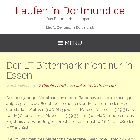
Laufen-in-Dortmund.de
Das Dortmunder Laufsportal
Läuft. Bei uns. In Dortmund.
MENÜ
Der LT Bittermark nicht nur in
Essen
Veröffentlicht am
17. Oktober 2016
von
Laufen-in-Dortmund.de
Der diesjährige Marathon um den Baldeneysee sah einen gut
aufgelegten Uwe Bekel, der seinen ersten Marathon in der M70 in
der starken Zeit von 3:40:08 gewann. Marcel Zöllner in 3:29:31 als
14. M30 und Jens Meyer in 3:39:33 als 34. M40 rundeten das
Ergebnis ab. Hans-Jürgen Drechsler kam nach 4:28:31 als 49. der
M55 ins Ziel.
Die im Rahmen des Marathons gelaufene „Seerunde“ über 17,5 KM