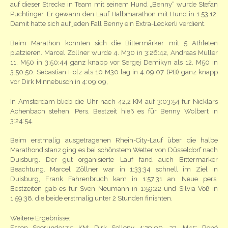
auf dieser Strecke in Team mit seinem Hund „Benny“ wurde Stefan
Puchtinger. Er gewann den Lauf Halbmarathon mit Hund in 1:53:12.
Damit hatte sich auf jeden Fall Benny ein Extra-Leckerli verdient.
Beim Marathon konnten sich die Bittermärker mit 5 Athleten
platzieren. Marcel Zöllner wurde 4. M30 in 3:26:42, Andreas Müller
11. M50 in 3:50:44 ganz knapp vor Sergej Demikyn als 12. M50 in
3:50:50. Sebastian Holz als 10 M30 lag in 4:09:07 (PB) ganz knapp
vor Dirk Minnebusch in 4:09:09,
In Amsterdam blieb die Uhr nach 42,2 KM auf 3:03:54 für Nicklars
Achenbach stehen. Pers. Bestzeit hieß es für Benny Wolbert in
3:24:54.
Beim erstmalig ausgetragenen Rhein-City-Lauf über die halbe
Marathondistanz ging es bei schönstem Wetter von Düsseldorf nach
Duisburg. Der gut organisierte Lauf fand auch Bittermärker
Beachtung. Marcel Zöllner war in 1:33:34 schnell im Ziel in
Duisburg, Frank Fahrenbruch kam in 1:57:31 an. Neue pers.
Bestzeiten gab es für Sven Neumann in 1:59:22 und Silvia Voß in
1:59:38, die beide erstmalig unter 2 Stunden finishten.
Weitere Ergebnisse:
Essen Seerunde17,5 KM: Dirk Selleny, 1:29:00, 33. M45; René