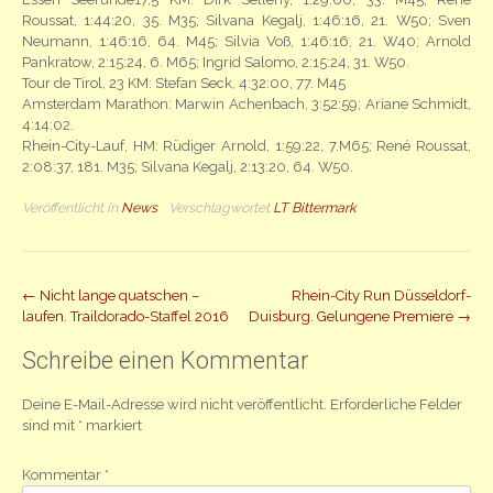
Roussat, 1:44:20, 35. M35; Silvana Kegalj, 1:46:16, 21. W50; Sven
Neumann, 1:46:16, 64. M45; Silvia Voß, 1:46:16, 21. W40; Arnold
Pankratow, 2:15:24, 6. M65; Ingrid Salomo, 2:15:24, 31. W50.
Tour de Tirol, 23 KM: Stefan Seck, 4:32:00, 77. M45
Amsterdam Marathon: Marwin Achenbach, 3:52:59; Ariane Schmidt,
4:14:02.
Rhein-City-Lauf, HM: Rüdiger Arnold, 1:59:22, 7.M65; René Roussat,
2:08:37, 181. M35; Silvana Kegalj, 2:13:20, 64. W50.
Veröffentlicht in
News
Verschlagwortet
LT Bittermark
Beitrag
←
Nicht lange quatschen –
Rhein-City Run Düsseldorf-
laufen. Traildorado-Staffel 2016
Duisburg. Gelungene Premiere
→
Navigation
Schreibe einen Kommentar
Deine E-Mail-Adresse wird nicht veröffentlicht.
Erforderliche Felder
sind mit
*
markiert
Kommentar
*