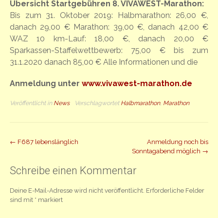
Übersicht Startgebühren 8. VIVAWEST-Marathon:
Bis zum 31. Oktober 2019: Halbmarathon: 26,00 €,
danach 29,00 € Marathon: 39,00 €, danach 42,00 €
WAZ 10 km-Lauf: 18,00 €, danach 20,00 €
Sparkassen-Staffelwettbewerb: 75,00 € bis zum
31.1.2020 danach 85,00 € Alle Informationen und die
Anmeldung unter
www.vivawest-marathon.de
Veröffentlicht in
News
Verschlagwortet
Halbmarathon
,
Marathon
Beitrag
←
F687 lebenslänglich
Anmeldung noch bis
Sonntagabend möglich
→
Navigation
Schreibe einen Kommentar
Deine E-Mail-Adresse wird nicht veröffentlicht.
Erforderliche Felder
sind mit
*
markiert