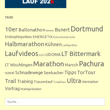
TAGS
Dortmund
10er
Bunert
Ballonathon
bemer
Endorphinjunkies
ENERGETIX
Extremmärsche
Halbmarathon
Kühnen
Laufgedöns
Laufvideos
LT Bittermark
LIDOMA
LGO
Marathon
Pachura
LT Wischlingen
Marsch
Tipps
TorTour
Schnadewege
Seebacher
ruWel
Ultra
Trail
Training
Trassenlauf
Viermärker
Triathlon
Vortrag
Waldgedanken