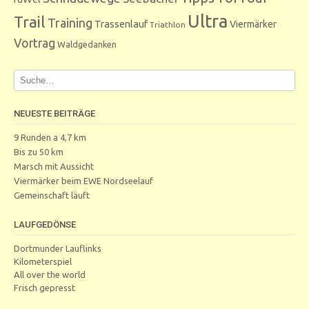
Ultra
Trail
Training
Trassenlauf
Viermärker
Triathlon
Vortrag
Waldgedanken
NEUESTE BEITRÄGE
9 Runden a 4,7 km
Bis zu 50 km
Marsch mit Aussicht
Viermärker beim EWE Nordseelauf
Gemeinschaft läuft
LAUFGEDÖNSE
Dortmunder Lauflinks
Kilometerspiel
All over the world
Frisch gepresst