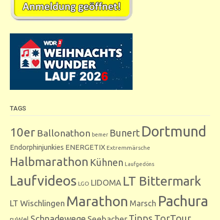
TAGS
Dortmund
10er
Bunert
Ballonathon
bemer
Endorphinjunkies
ENERGETIX
Extremmärsche
Halbmarathon
Kühnen
Laufgedöns
Laufvideos
LT Bittermark
LIDOMA
LGO
Marathon
Pachura
LT Wischlingen
Marsch
Tipps
TorTour
Schnadewege
Seebacher
ruWel