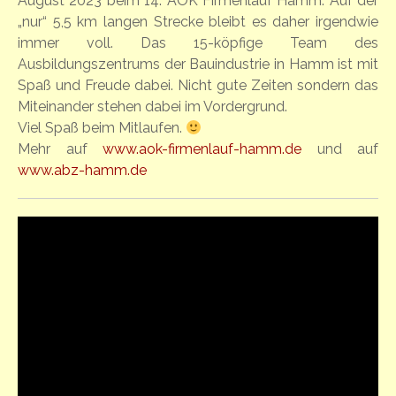
August 2023 beim 14. AOK Firmenlauf Hamm. Auf der
„nur“ 5,5 km langen Strecke bleibt es daher irgendwie
immer voll. Das 15-köpfige Team des
Ausbildungszentrums der Bauindustrie in Hamm ist mit
Spaß und Freude dabei. Nicht gute Zeiten sondern das
Miteinander stehen dabei im Vordergrund.
Viel Spaß beim Mitlaufen.
Mehr auf
www.aok-firmenlauf-hamm.de
und auf
www.abz-hamm.de