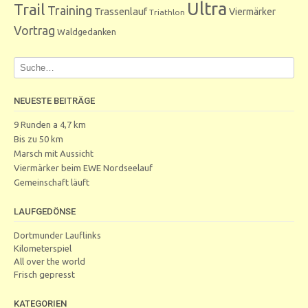
Ultra
Trail
Training
Trassenlauf
Viermärker
Triathlon
Vortrag
Waldgedanken
NEUESTE BEITRÄGE
9 Runden a 4,7 km
Bis zu 50 km
Marsch mit Aussicht
Viermärker beim EWE Nordseelauf
Gemeinschaft läuft
LAUFGEDÖNSE
Dortmunder Lauflinks
Kilometerspiel
All over the world
Frisch gepresst
KATEGORIEN