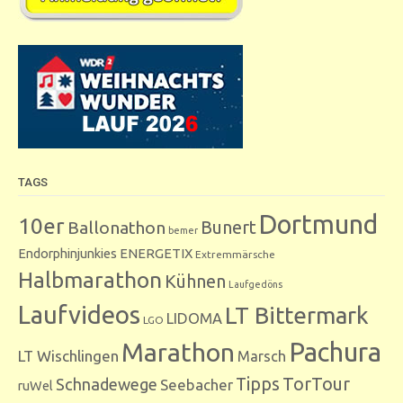
TAGS
Dortmund
10er
Bunert
Ballonathon
bemer
Endorphinjunkies
ENERGETIX
Extremmärsche
Halbmarathon
Kühnen
Laufgedöns
Laufvideos
LT Bittermark
LIDOMA
LGO
Marathon
Pachura
LT Wischlingen
Marsch
Tipps
TorTour
Schnadewege
Seebacher
ruWel