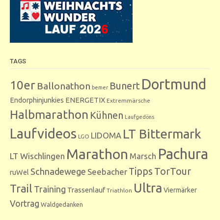
TAGS
Dortmund
10er
Bunert
Ballonathon
bemer
Endorphinjunkies
ENERGETIX
Extremmärsche
Halbmarathon
Kühnen
Laufgedöns
Laufvideos
LT Bittermark
LIDOMA
LGO
Marathon
Pachura
LT Wischlingen
Marsch
Tipps
TorTour
Schnadewege
Seebacher
ruWel
Ultra
Trail
Training
Trassenlauf
Viermärker
Triathlon
Vortrag
Waldgedanken