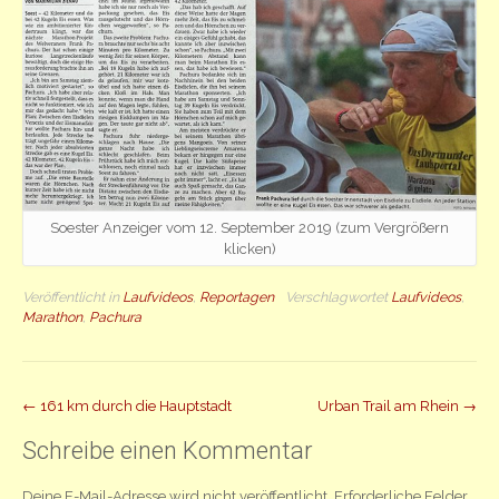
Soester Anzeiger vom 12. September 2019 (zum Vergrößern
klicken)
Veröffentlicht in
Laufvideos
,
Reportagen
Verschlagwortet
Laufvideos
,
Marathon
,
Pachura
Beitrag
←
161 km durch die Hauptstadt
Urban Trail am Rhein
→
Navigation
Schreibe einen Kommentar
Deine E-Mail-Adresse wird nicht veröffentlicht.
Erforderliche Felder