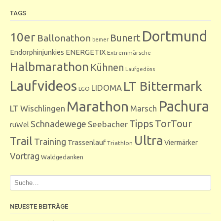
TAGS
Dortmund
10er
Bunert
Ballonathon
bemer
Endorphinjunkies
ENERGETIX
Extremmärsche
Halbmarathon
Kühnen
Laufgedöns
Laufvideos
LT Bittermark
LIDOMA
LGO
Marathon
Pachura
LT Wischlingen
Marsch
Tipps
TorTour
Schnadewege
Seebacher
ruWel
Ultra
Trail
Training
Trassenlauf
Viermärker
Triathlon
Vortrag
Waldgedanken
NEUESTE BEITRÄGE