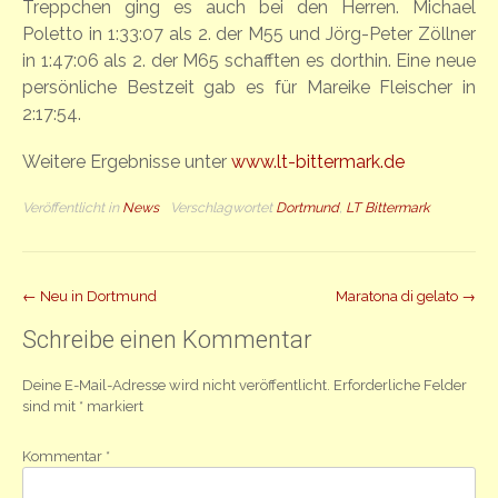
Treppchen ging es auch bei den Herren. Michael
Poletto in 1:33:07 als 2. der M55 und Jörg-Peter Zöllner
in 1:47:06 als 2. der M65 schafften es dorthin. Eine neue
persönliche Bestzeit gab es für Mareike Fleischer in
2:17:54.
Weitere Ergebnisse unter
www.lt-bittermark.de
Veröffentlicht in
News
Verschlagwortet
Dortmund
,
LT Bittermark
Beitrag
←
Neu in Dortmund
Maratona di gelato
→
Navigation
Schreibe einen Kommentar
Deine E-Mail-Adresse wird nicht veröffentlicht.
Erforderliche Felder
sind mit
*
markiert
Kommentar
*