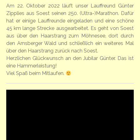
Am 22. Oktober 2022 läuft unser Lauffreund Günter
Zipplies aus Soest seinen 250. (Ultra-)Marathon. Dafür
hat er einige Lauffreunde eingeladen und eine schöne
45 km lange Strecke ausgearbeitet. Es geht von Soest
aus über den Haarstrang zum Möhnesee, dort durch
den Arnsberger Wald und schließlich ein weiteres Mal
über den Haarstrang zurück nach Soest.
Herzlichen Glückwunsch an den Jubilar Günter. Das ist
eine Hammerleistung!
Viel Spaß beim Mitlaufen.