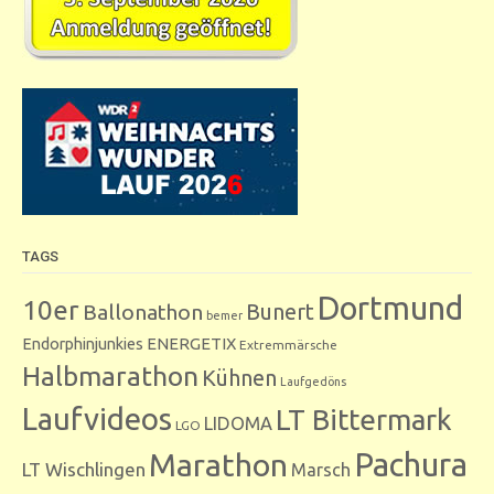
TAGS
Dortmund
10er
Bunert
Ballonathon
bemer
Endorphinjunkies
ENERGETIX
Extremmärsche
Halbmarathon
Kühnen
Laufgedöns
Laufvideos
LT Bittermark
LIDOMA
LGO
Marathon
Pachura
LT Wischlingen
Marsch