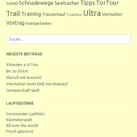
Tipps
TorTour
Schnadewege
Seebacher
ruWel
Ultra
Trail
Training
Trassenlauf
Viermärker
Triathlon
Vortrag
Waldgedanken
NEUESTE BEITRÄGE
9 Runden a 4,7 km
Bis zu 50 km
Marsch mit Aussicht
Viermärker beim EWE Nordseelauf
Gemeinschaft läuft
LAUFGEDÖNSE
Dortmunder Lauflinks
Kilometerspiel
All over the world
Frisch gepresst