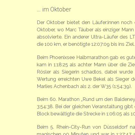
… im Oktober
Der Oktober bietet den Läufer:innen noch 
Oktober, wo Marc Täuber als einziger Mann 
absolvierte. Ein anderer Ultra-Läufer des L
die 100 km, er benötigte 12:07:09 bis ins Ziel.
Beim Phoenixsee Halbmarathon gab es gute P
kam in 1:18:25 als achter Mann über die Zi
Rösler als Siegerin schadlos, dabei wurde 
Wertung erreichten Uwe Bekel als Sieger de
Marlies Achenbach als 2. der W35 (1:54:39).
Beim 60. Marathon „Rund um den Baldeneyse
3:54:38. Bei der gleichen Veranstaltung gibt
Block bewältigte die Strecke in 1:06:05 als 
Beim 5. Rhein-City-Run von Düsseldorf n
magischen 90 Minuten und war in 1:27:47 al