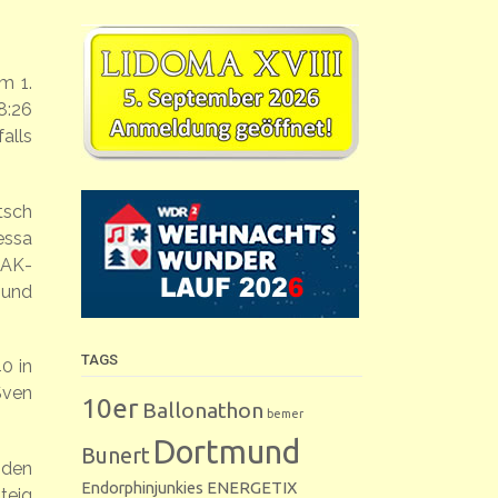
m 1.
8:26
alls
tsch
essa
 AK-
 und
TAGS
0 in
Sven
10er
Ballonathon
bemer
Dortmund
Bunert
 den
Endorphinjunkies
ENERGETIX
teig