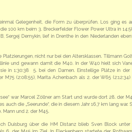
einmal Gelegenheit, die Form zu überprüfen. Los ging es a
die 100 km beim 3. Breckerfelder Flower Power Ultra in 14:5
TB, Sergej Demykin, lief in Drenthe in den Niederlanden ebenf
latzierungen, nicht nur bei den Altersklassen. Tillmann Gol
ellinie und gewann damit die M40. In der W40 hielt sich Van
sie in 1:30:38 5. bei den Damen. Einstellige Plätze in der
r M75 (2:08:55), Marita Achenbach als 2. der W65 (2:12:34)
e“ war Marcel Zöllner am Start und wurde dort 28. der M4
 es auch die „Seerunde“, die in diesem Jahr 16,7 km lang war. 
10. Mann und 2. der M45.
ach Duisburg über die HM Distanz blieb Sven Block unter
s 6. der M45 im Ziel. In Fleckenberg startete der Rothaars