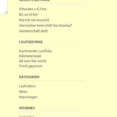
9 Runden a 4,7 km
Bis zu 50 km
Marsch mit Aussicht
Viermärker beim EWE Nordseelauf
Gemeinschaft läuft
LAUFGEDÖNSE
Dortmunder Lauflinks
Kilometerspiel
All over the world
Frisch gepresst
KATEGORIEN
Laufvideos
News
Reportagen
INTERNES
Anmelden