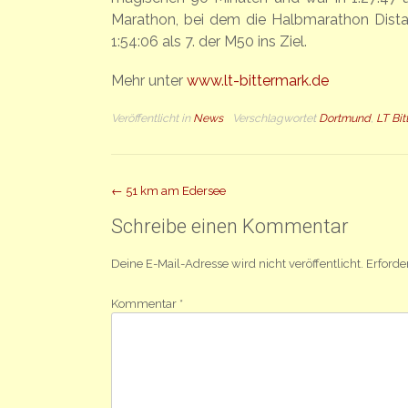
Marathon, bei dem die Halbmarathon Distan
1:54:06 als 7. der M50 ins Ziel.
Mehr unter
www.lt-bittermark.de
Veröffentlicht in
News
Verschlagwortet
Dortmund
,
LT Bi
Beitrag
←
51 km am Edersee
Navigation
Schreibe einen Kommentar
Deine E-Mail-Adresse wird nicht veröffentlicht.
Erforde
Kommentar
*