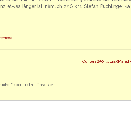
z etwas länger ist, nämlich 22,6 km. Stefan Puchtinger ka
ttermark
Günters 250. (Ultra-)Marat
rliche Felder sind mit
*
markiert