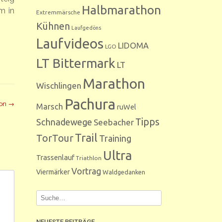
Halbmarathon
m in
Extremmärsche
Kühnen
Laufgedöns
Laufvideos
LIDOMA
LGO
LT Bittermark
LT
Marathon
Wischlingen
Pachura
hon
→
Marsch
ruWel
Tipps
Schnadewege
Seebacher
Trail
TorTour
Training
Ultra
Trassenlauf
Triathlon
Vortrag
Viermärker
Waldgedanken
NEUESTE BEITRÄGE