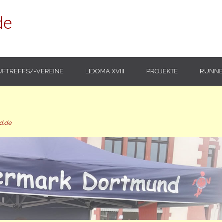
de
UFTREFFS/-VEREINE
LIDOMA XVIII
PROJEKTE
RUNNE
d.de