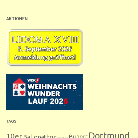
AKTIONEN
TAGS
Dortmund
10er
Bunert
Ballonathon
bemer