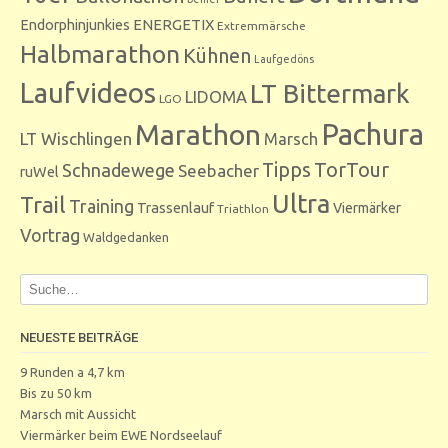
Endorphinjunkies
ENERGETIX
Extremmärsche
Halbmarathon
Kühnen
Laufgedöns
Laufvideos
LT Bittermark
LIDOMA
LGO
Marathon
Pachura
LT Wischlingen
Marsch
Tipps
TorTour
Schnadewege
Seebacher
ruWel
Ultra
Trail
Training
Trassenlauf
Viermärker
Triathlon
Vortrag
Waldgedanken
NEUESTE BEITRÄGE
9 Runden a 4,7 km
Bis zu 50 km
Marsch mit Aussicht
Viermärker beim EWE Nordseelauf