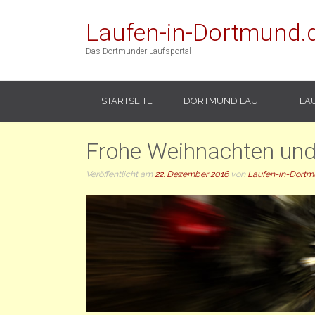
Laufen-in-Dortmund.
Das Dortmunder Laufsportal
STARTSEITE
DORTMUND LÄUFT
LA
Frohe Weihnachten und
Veröffentlicht am
22. Dezember 2016
von
Laufen-in-Dortm