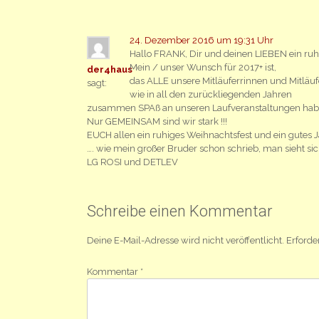
24. Dezember 2016 um 19:31 Uhr
Hallo FRANK, Dir und deinen LIEBEN ein ruhi
Mein / unser Wunsch für 2017+ ist,
der4haus
das ALLE unsere Mitläuferrinnen und Mitläuf
sagt:
wie in all den zurückliegenden Jahren
zusammen SPAß an unseren Laufveranstaltungen hab
Nur GEMEINSAM sind wir stark !!!
EUCH allen ein ruhiges Weihnachtsfest und ein gutes J
…. wie mein großer Bruder schon schrieb, man sieht sic
LG ROSI und DETLEV
Schreibe einen Kommentar
Deine E-Mail-Adresse wird nicht veröffentlicht.
Erforde
Kommentar
*