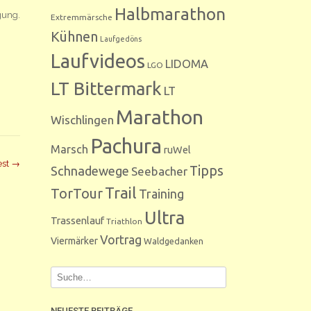
Halbmarathon
gung.
Extremmärsche
Kühnen
Laufgedöns
Laufvideos
LIDOMA
LGO
LT Bittermark
LT
Marathon
Wischlingen
Pachura
Marsch
ruWel
est
→
Tipps
Schnadewege
Seebacher
Trail
TorTour
Training
Ultra
Trassenlauf
Triathlon
Vortrag
Viermärker
Waldgedanken
NEUESTE BEITRÄGE