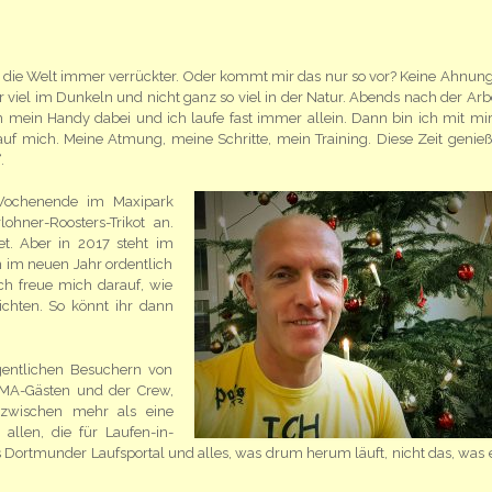
d die Welt immer verrückter. Oder kommt mir das nur so vor? Keine Ahnung
r viel im Dunkeln und nicht ganz so viel in der Natur. Abends nach der Arbei
n mein Handy dabei und ich laufe fast immer allein. Dann bin ich mit mi
f mich. Meine Atmung, meine Schritte, mein Training. Diese Zeit genieß
.
 Wochenende im Maxipark
lohner-Roosters-Trikot an.
t. Aber in 2017 steht im
n im neuen Jahr ordentlich
ch freue mich darauf, wie
chten. So könnt ihr dann
gentlichen Besuchern von
OMA-Gästen und der Crew,
nzwischen mehr als eine
 allen, die für Laufen-in-
ortmunder Laufsportal und alles, was drum herum läuft, nicht das, was es