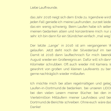
Liebe Lauffreunde,
das Jahr 2016 neigt sich dem Ende zu. Irgendwie wir
jeden Fall genieße ich meine Laufrunden, zurzeit leide
das ein wenig schwierig. Beim Laufen habe ich selte
meinen Gedanken allein und konzentriere mich nur au
sehr. Ich bin dann für ein Stündchen einfach „mal weg“
Der letzte „Lange“ in 2016 ist am vergangenen
gelaufen. Jetzt steht noch der Silvesterlauf im Iser
Damit ist 2016 dann lauftechnisch für mich beende
August wieder ein Großereignis an. Dafür will ich dan
Kilometer schrubben. Oft auch wieder mit Kamera. I
gewohnt von großen und kleinen Laufevents zu beri
gerne nachträglich wieder mitlaufen.
Ich möchte mich bei allen regelmäßigen und gele
Laufen-in-Dortmund.de bedanken, bei unseren LID
bei den vielen Lesern meiner Bücher, bei den i
Viertelmillion Mitläufern meiner Laufvideos und bei
Dortmund.de Berichte schreiben. Ohne euch wäre das D
Danke!