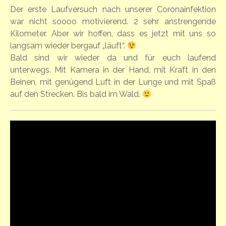
Der erste Laufversuch nach unserer Coronainfektion
war nicht soooo motivierend. 2 sehr anstrengende
Kilometer. Aber wir hoffen, dass es jetzt mit uns so
langsam wieder bergauf „läuft“.
Bald sind wir wieder da und für euch laufend
unterwegs. Mit Kamera in der Hand, mit Kraft in den
Beinen, mit genügend Luft in der Lunge und mit Spaß
auf den Strecken. Bis bald im Wald.