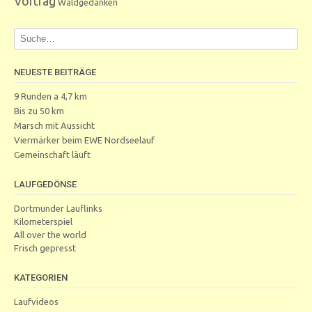
Vortrag
Waldgedanken
NEUESTE BEITRÄGE
9 Runden a 4,7 km
Bis zu 50 km
Marsch mit Aussicht
Viermärker beim EWE Nordseelauf
Gemeinschaft läuft
LAUFGEDÖNSE
Dortmunder Lauflinks
Kilometerspiel
All over the world
Frisch gepresst
KATEGORIEN
Laufvideos