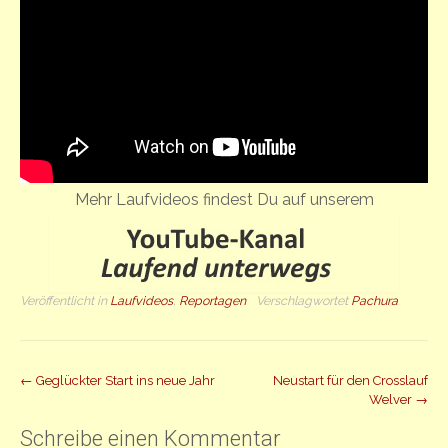
Mehr Laufvideos findest Du auf unserem
Veröffentlicht in
Laufvideos
,
Reportagen
Verschlagwortet
Pachura
Beitrag
←
Geglückter Start ins neue Jahr
Neustart für den Crosslauf
Welver
→
Navigation
Schreibe einen Kommentar