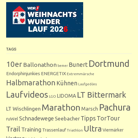
TAGS
Dortmund
10er
Bunert
Ballonathon
bemer
Endorphinjunkies
ENERGETIX
Extremmärsche
Halbmarathon
Kühnen
Laufgedöns
Laufvideos
LT Bittermark
LIDOMA
LGO
Marathon
Pachura
LT Wischlingen
Marsch
Tipps
TorTour
Schnadewege
Seebacher
ruWel
Ultra
Trail
Training
Trassenlauf
Viermärker
Triathlon