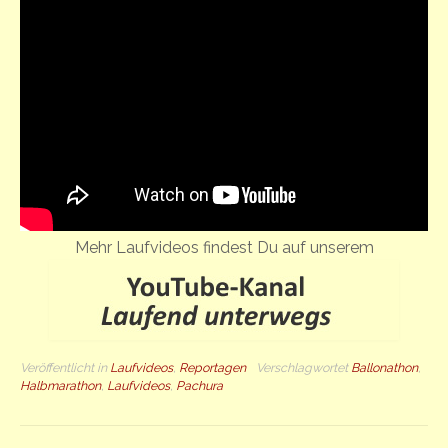
Mehr Laufvideos findest Du auf unserem
Veröffentlicht in
Laufvideos
,
Reportagen
Verschlagwortet
Ballonathon
,
Halbmarathon
,
Laufvideos
,
Pachura