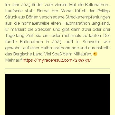
Im Jahr 2023 findet zum vierten Mal die Ballonathon-
Laufserie statt. Einmal pro Monat tüftelt Jan-Philipp
Struck aus Bönen verschiedene Streckenempfehlungen
aus, die normalerweise einen Halbmarathon lang sind.
Er markiert die Strecken und gibt dann zwei oder drei
Tage lang Zeit, sie ein- oder mehrmals zu laufen. Der
fünfte Ballonathon in 2023 läuft in Schwelm wie
gewohnt auf einer Halbmarathonrunde und durchstreift
das Bergische Land. Viel Spaß beim Mitlaufen.
Mehr auf
https://my.raceresult.com/235333/