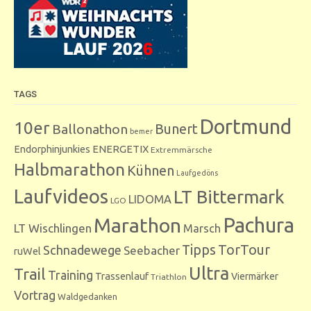
TAGS
Dortmund
10er
Bunert
Ballonathon
bemer
Endorphinjunkies
ENERGETIX
Extremmärsche
Halbmarathon
Kühnen
Laufgedöns
Laufvideos
LT Bittermark
LIDOMA
LGO
Marathon
Pachura
LT Wischlingen
Marsch
Tipps
TorTour
Schnadewege
Seebacher
ruWel
Ultra
Trail
Training
Trassenlauf
Viermärker
Triathlon
Vortrag
Waldgedanken