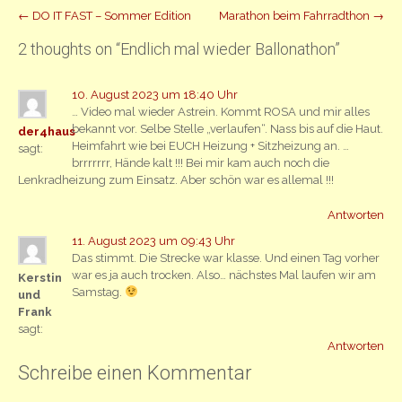
Beitrag
←
DO IT FAST – Sommer Edition
Marathon beim Fahrradthon
→
Navigation
2 thoughts on “
Endlich mal wieder Ballonathon
”
10. August 2023 um 18:40 Uhr
… Video mal wieder Astrein. Kommt ROSA und mir alles
bekannt vor. Selbe Stelle „verlaufen“. Nass bis auf die Haut.
der4haus
Heimfahrt wie bei EUCH Heizung + Sitzheizung an. …
sagt:
brrrrrrr, Hände kalt !!! Bei mir kam auch noch die
Lenkradheizung zum Einsatz. Aber schön war es allemal !!!
Antworten
11. August 2023 um 09:43 Uhr
Das stimmt. Die Strecke war klasse. Und einen Tag vorher
war es ja auch trocken. Also… nächstes Mal laufen wir am
Kerstin
Samstag.
und
Frank
sagt:
Antworten
Schreibe einen Kommentar