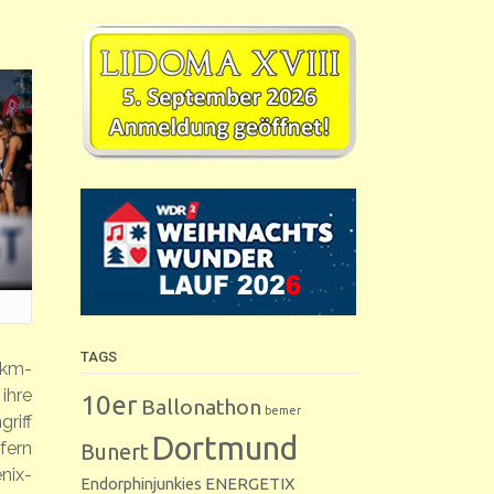
TAGS
0km-
ihre
10er
Ballonathon
bemer
riff
Dortmund
fern
Bunert
nix-
Endorphinjunkies
ENERGETIX