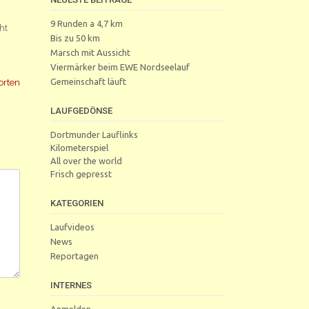
9 Runden a 4,7 km
ht
Bis zu 50 km
Marsch mit Aussicht
Viermärker beim EWE Nordseelauf
Gemeinschaft läuft
orten
LAUFGEDÖNSE
Dortmunder Lauflinks
Kilometerspiel
All over the world
Frisch gepresst
KATEGORIEN
Laufvideos
News
Reportagen
INTERNES
Anmelden