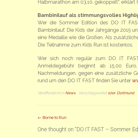
Halbmarathon am 03.10. gekoppelt“, erklärt
Bambinilauf als stimmungsvolles Highli
Wer die Sommer Edition des DO IT FAST e
Bambinilauf. Die Kids der Jahrgänge 2015 
eine Medaille wie die Großen. Als zusätzliche
Die Teilnahme zum Kids Run ist kostenlos.
Wer sich noch regulär zum DO IT FAST
Anmeldegebühr beginnt ab 15,00 Euro.
Nachmeldungen, gegen eine zusätzliche G
rund um den DO IT FAST finden Sie unter
ww
Veröffentlicht in
News
Verschlagwortet
10er
,
Dortmund
Beitrag
←
Borne to Run
Navigation
One thought on “
DO IT FAST – Sommer Edi