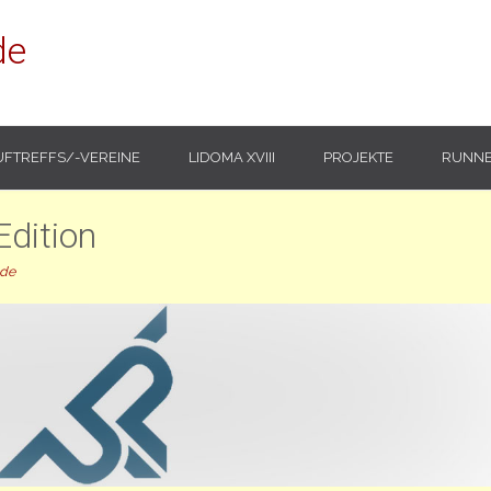
de
UFTREFFS/-VEREINE
LIDOMA XVIII
PROJEKTE
RUNNE
dition
.de