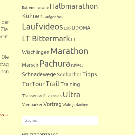
Halbmarathon
Extremmärsche
Kühnen
Laufgedöns
 der
Laufvideos
LIDOMA
LGO
Ziel
reit.
LT Bittermark
LT
Marathon
Wischlingen
 Die
Pachura
stag
Marsch
ruWel
onen
Tipps
Schnadewege
Seebacher
Trail
TorTour
Training
Ultra
Trassenlauf
Triathlon
Vortrag
Viermärker
Waldgedanken
hon
→
NEUESTE BEITRÄGE