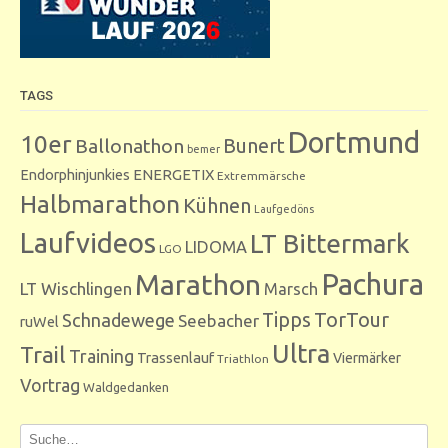
TAGS
Dortmund
10er
Bunert
Ballonathon
bemer
Endorphinjunkies
ENERGETIX
Extremmärsche
Halbmarathon
Kühnen
Laufgedöns
Laufvideos
LT Bittermark
LIDOMA
LGO
Marathon
Pachura
LT Wischlingen
Marsch
Tipps
TorTour
Schnadewege
Seebacher
ruWel
Ultra
Trail
Training
Trassenlauf
Viermärker
Triathlon
Vortrag
Waldgedanken