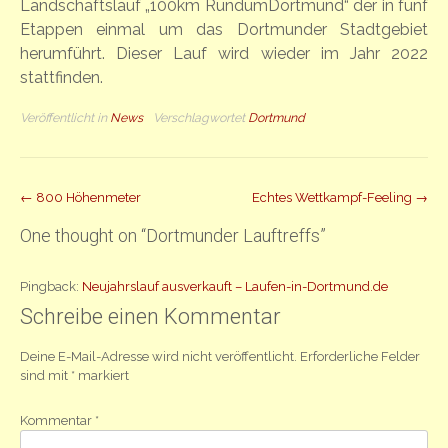
Landschaftslauf „100km RundumDortmund“ der in fünf
Etappen einmal um das Dortmunder Stadtgebiet
herumführt. Dieser Lauf wird wieder im Jahr 2022
stattfinden.
Veröffentlicht in
News
Verschlagwortet
Dortmund
Beitrag
←
800 Höhenmeter
Echtes Wettkampf-Feeling
→
Navigation
One thought on “
Dortmunder Lauftreffs
”
Pingback:
Neujahrslauf ausverkauft – Laufen-in-Dortmund.de
Schreibe einen Kommentar
Deine E-Mail-Adresse wird nicht veröffentlicht.
Erforderliche Felder
sind mit
*
markiert
Kommentar
*