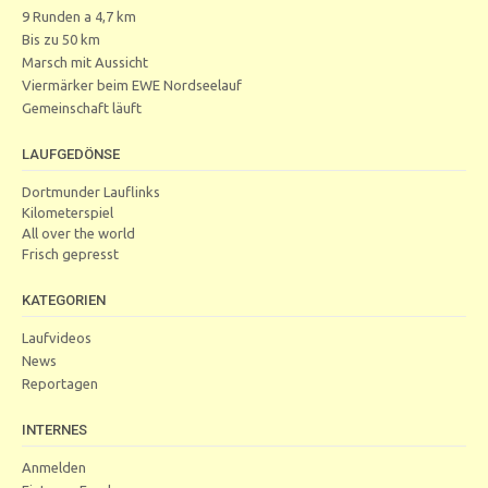
9 Runden a 4,7 km
Bis zu 50 km
Marsch mit Aussicht
Viermärker beim EWE Nordseelauf
Gemeinschaft läuft
LAUFGEDÖNSE
Dortmunder Lauflinks
Kilometerspiel
All over the world
Frisch gepresst
KATEGORIEN
Laufvideos
News
Reportagen
INTERNES
Anmelden