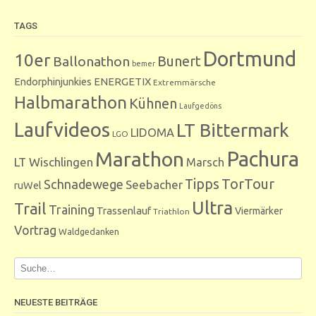
TAGS
Dortmund
10er
Bunert
Ballonathon
bemer
Endorphinjunkies
ENERGETIX
Extremmärsche
Halbmarathon
Kühnen
Laufgedöns
Laufvideos
LT Bittermark
LIDOMA
LGO
Marathon
Pachura
LT Wischlingen
Marsch
Tipps
TorTour
Schnadewege
Seebacher
ruWel
Ultra
Trail
Training
Trassenlauf
Viermärker
Triathlon
Vortrag
Waldgedanken
NEUESTE BEITRÄGE