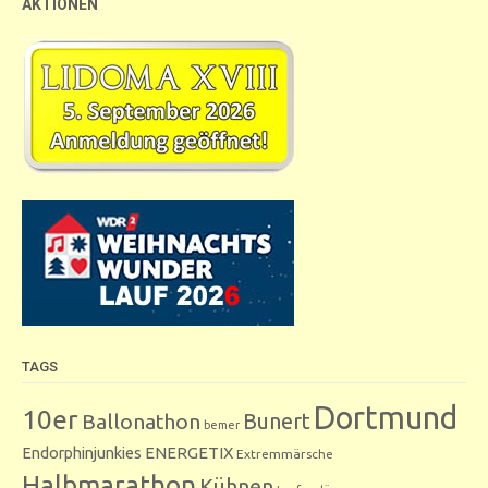
AKTIONEN
TAGS
Dortmund
10er
Bunert
Ballonathon
bemer
Endorphinjunkies
ENERGETIX
Extremmärsche
Halbmarathon
Kühnen