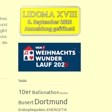
ines
(und
gibt
cke.
 die
TAGS
10er
Ballonathon
bemer
Dortmund
Bunert
Endorphinjunkies
ENERGETIX