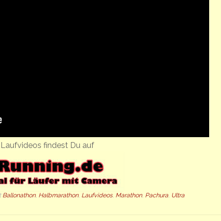
Laufvideos findest Du auf
t
Ballonathon
,
Halbmarathon
,
Laufvideos
,
Marathon
,
Pachura
,
Ultra