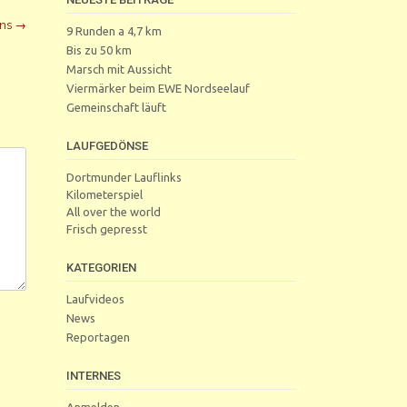
ons
→
9 Runden a 4,7 km
Bis zu 50 km
Marsch mit Aussicht
Viermärker beim EWE Nordseelauf
Gemeinschaft läuft
LAUFGEDÖNSE
Dortmunder Lauflinks
Kilometerspiel
All over the world
Frisch gepresst
KATEGORIEN
Laufvideos
News
Reportagen
INTERNES
Anmelden