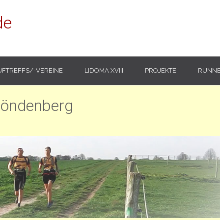
de
UFTREFFS/-VEREINE
LIDOMA XVIII
PROJEKTE
RUNNE
Fröndenberg