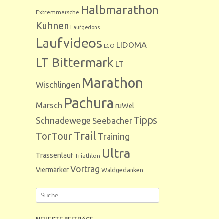
Halbmarathon
Extremmärsche
Kühnen
Laufgedöns
Laufvideos
LIDOMA
LGO
LT Bittermark
LT
Marathon
Wischlingen
Pachura
Marsch
ruWel
Tipps
Schnadewege
Seebacher
Trail
TorTour
Training
Ultra
Trassenlauf
Triathlon
Vortrag
Viermärker
Waldgedanken
NEUESTE BEITRÄGE