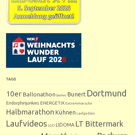
TAGS
Dortmund
10er
Bunert
Ballonathon
bemer
Endorphinjunkies
ENERGETIX
Extremmärsche
Halbmarathon
Kühnen
Laufgedöns
Laufvideos
LT Bittermark
LIDOMA
LGO