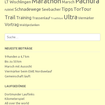
Marathon
Pachura
LT Wischlingen
Marsch
Tipps
TorTour
Schnadewege
Seebacher
ruWel
Ultra
Trail
Training
Trassenlauf
Viermärker
Triathlon
Vortrag
Waldgedanken
NEUESTE BEITRÄGE
9 Runden a 4,7 km
Bis zu 50 km
Marsch mit Aussicht
Viermärker beim EWE Nordseelauf
Gemeinschaft läuft
LAUFGEDÖNSE
Dortmunder Lauflinks
Kilometerspiel
All over the world