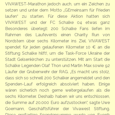
VIVAWEST-Marathon jedoch auch, um ein Zeichen zu
setzen und unter dem Motto „GEmeinsam für Frieden
laufen“ zu starten. Für diese Aktion hatten sich
VIVAWEST und der FC Schalke 04 etwas ganz
Besonderes überlegt: 200 Schalke Fans liefen im
Rahmen des Laufevents einen Charity Run von
Nordstern über sechs Kilometer ins Ziel. VIVAWEST
spendet für jeden gelaufenen Kilometer 10 € an die
Stiftung Schalke hilft!, um die Task-Force Ukraine der
Stadt Gelsenkirchen zu unterstützen. Mit am Start die
Schalke Legenden Olaf Thon und Martin Max sowie 92
Läufer der Grubenwehr der RAG. „Es macht uns stolz,
dass sich so schnell 200 Schalker angemeldet und den
Spenden-Lauf erfolgreich absolviert haben. Einige
wären sicherlich noch gerne weitergelaufen als die
sechs Kilometer. Deshalb haben wir uns entschlossen,
die Summe auf 20.000 Euro aufzustocken“, sagte Uwe
Goemann, Geschäftsführer der Vivawest Stiftung.
Diese großartige Spendensumme wurde von Evonik