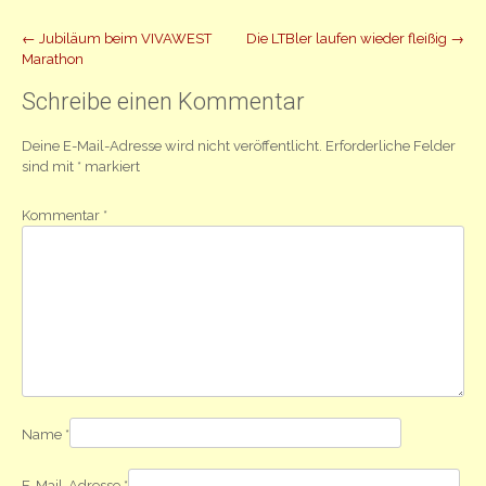
Beitrag
←
Jubiläum beim VIVAWEST
Die LTBler laufen wieder fleißig
→
Marathon
Navigation
Schreibe einen Kommentar
Deine E-Mail-Adresse wird nicht veröffentlicht.
Erforderliche Felder
sind mit
*
markiert
Kommentar
*
Name
*
E-Mail-Adresse
*