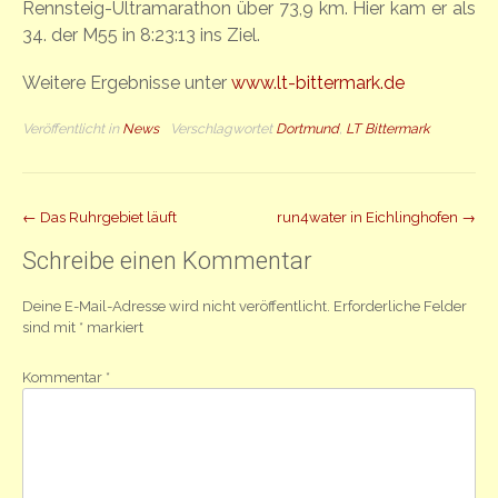
Rennsteig-Ultramarathon über 73,9 km. Hier kam er als
34. der M55 in 8:23:13 ins Ziel.
Weitere Ergebnisse unter
www.lt-bittermark.de
Veröffentlicht in
News
Verschlagwortet
Dortmund
,
LT Bittermark
Beitrag
←
Das Ruhrgebiet läuft
run4water in Eichlinghofen
→
Navigation
Schreibe einen Kommentar
Deine E-Mail-Adresse wird nicht veröffentlicht.
Erforderliche Felder
sind mit
*
markiert
Kommentar
*