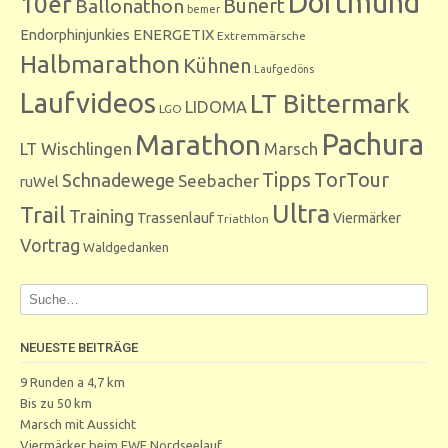
Dortmund
10er
Bunert
Ballonathon
bemer
Endorphinjunkies
ENERGETIX
Extremmärsche
Halbmarathon
Kühnen
Laufgedöns
Laufvideos
LT Bittermark
LIDOMA
LGO
Marathon
Pachura
LT Wischlingen
Marsch
Tipps
TorTour
Schnadewege
Seebacher
ruWel
Ultra
Trail
Training
Trassenlauf
Viermärker
Triathlon
Vortrag
Waldgedanken
NEUESTE BEITRÄGE
9 Runden a 4,7 km
Bis zu 50 km
Marsch mit Aussicht
Viermärker beim EWE Nordseelauf