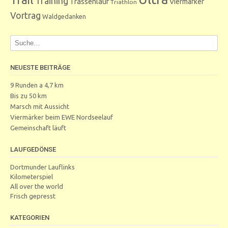
Training
Trassenlauf
Viermärker
Triathlon
Vortrag
Waldgedanken
NEUESTE BEITRÄGE
9 Runden a 4,7 km
Bis zu 50 km
Marsch mit Aussicht
Viermärker beim EWE Nordseelauf
Gemeinschaft läuft
LAUFGEDÖNSE
Dortmunder Lauflinks
Kilometerspiel
All over the world
Frisch gepresst
KATEGORIEN