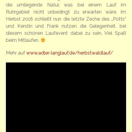
die umliegende Natur, was bei einem Lauf im
Ruhrgebiet nicht unbedingt zu erwarten wäre. Im
Herbst 2018 schließt nun die letzte Zeche des „Potts“
und Kerstin und Frank nutzen die Gelegenheit, bei
diesem schönen Laufevent dabei zu sein. Viel Spaß
beim Mitlaufen.
Mehr auf
www.adler-langlauf.de/herbstwaldlauf/