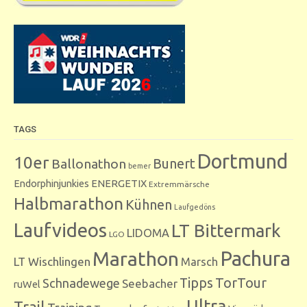
TAGS
Dortmund
10er
Bunert
Ballonathon
bemer
Endorphinjunkies
ENERGETIX
Extremmärsche
Halbmarathon
Kühnen
Laufgedöns
Laufvideos
LT Bittermark
LIDOMA
LGO
Marathon
Pachura
LT Wischlingen
Marsch
Tipps
TorTour
Schnadewege
Seebacher
ruWel
Ultra
Trail