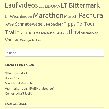
Laufvideos
LT Bittermark
LIDOMA
LGO
Marathon
Pachura
LT Wischlingen
Marsch
Tipps
TorTour
Schnadewege
Seebacher
ruWel
Ultra
Trail
Training
Trassenlauf
Viermärker
Triathlon
Vortrag
Waldgedanken
NEUESTE BEITRÄGE
9 Runden a 4,7 km
Bis zu 50 km
Marsch mit Aussicht
Viermärker beim EWE Nordseelauf
Gemeinschaft läuft
LAUFGEDÖNSE