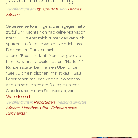
Veröffentlicht am
25. April 2016
von
Thomas
Kühnen
Seilersee Iserlohn, irgendwann gegen halb
zwölf Uhr Nachts. "Ich hab keine Motivation
mehr" "Du ziehst mich runter, das kann ich
spüren""Lauf alleine weiter""Nein, ich lass
Dich hier im Dunklen nicht
alleine""Blödsinn, lauf""Nein""Ich gehe ab
hier, Du kannst ja weiter laufen" "Na, toll". 3
Runden später beim ersten Überrunden:
"Beeil Dich ein bißchen, mir ist kalt" "Bau
lieber schon mal das Zelt ab". So oder so
ähnlich spielte sich der Dialog zwischen
Claudia und mir am Seilersee ab, wir
Weiterlesen [...]
Veröffentlicht in
Reportagen
Verschlagwortet
Kühnen
,
Marathon
,
Ultra
Schreibe einen
Kommentar