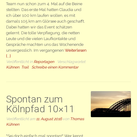
Team nun schon zum 4. Mal auf die Beine
stellten. Das erste Mal hatten Claudia und
ich über 100 km laufen wollen, es mit
damals 105 km am Glörsee auch geschafft.
Dabei hatten wir das Event schätzen
gelernt. Die tolle Verpflegung, die netten
Leute und die vielen Laufkontakte und
Gespräche machten uns das Wochenende
unvergesslich. Im vergangenen
Weiterlesen
[...]
Veröffentlicht in
Reportagen
Verschlagwortet
Kühnen
,
Trail
Schreibe einen Kommentar
Spontan zum
Kölnpfad 10×11
Veröffentlicht am
11. August 2016
von
Thomas
Kühnen
"Sei doch einfach mal spontan!" Wer kennt