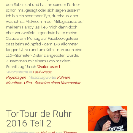
den Satz nicht und hat ihn seinem Partner
schon mal gesagt oder sich sagen lassen?
Ich bin ein spontaner Typ, durchaus, aber
was ich da Mittwoch in der Mittagspause auf
meinem Handy las, ließ mich dann doch
eher verzweifeln. Irgendwie hatte meine
Claudia am Montag auf Facebook gelesen,
dass beim Kölnpfad - dem 170 Kilometer
langen Ultra rund um Köln - nun auch eine
110-Kilometer-Distanz angeboten würde.
Zusammen mit einem Foto mit dem
Schriftzug "Ja ich
Weiterlesen [...]
Veröffentlicht in
Laufvideos
,
Reportagen
Verschlagwortet
Kühnen
,
Marathon
,
Ultra
Schreibe einen Kommentar
TorTour de Ruhr
2016 Teil 2
Veröffentlicht am
27. Mai 2016
von
Thomas