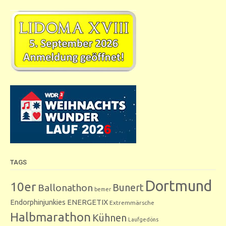
TAGS
Dortmund
10er
Bunert
Ballonathon
bemer
Endorphinjunkies
ENERGETIX
Extremmärsche
Halbmarathon
Kühnen
Laufgedöns