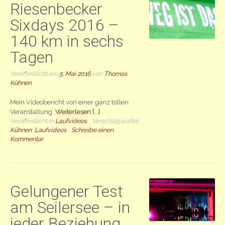
Riesenbecker
Sixdays 2016 –
140 km in sechs
Tagen
Veröffentlicht am
5. Mai 2016
von
Thomas
Kühnen
Mein Videobericht von einer ganz tollen
Veranstaltung.
Weiterlesen [...]
Veröffentlicht in
Laufvideos
Verschlagwortet
Kühnen
,
Laufvideos
Schreibe einen
Kommentar
Gelungener Test
am Seilersee – in
jeder Beziehung