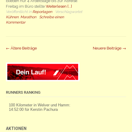
blieben nur 4 Arbeitstage bis zur Abreise.
Freitag im Büro stellte
Weiterlesen [...]
Veröffentlicht in
Reportagen
Verschlagwortet
Kühnen
,
Marathon
Schreibe einen
Kommentar
Beiträge
←
Ältere Beiträge
Neuere Beiträge
→
Navigation
RUNNERS RANKING
AKTIONEN