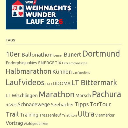
TAGS
Dortmund
10er
Bunert
Ballonathon
bemer
Endorphinjunkies
ENERGETIX
Extremmärsche
Halbmarathon
Kühnen
Laufgedöns
Laufvideos
LT Bittermark
LIDOMA
LGO
Marathon
Pachura
LT Wischlingen
Marsch
Tipps
TorTour
Schnadewege
Seebacher
ruWel
Ultra
Trail
Training
Trassenlauf
Viermärker
Triathlon
Vortrag
Waldgedanken