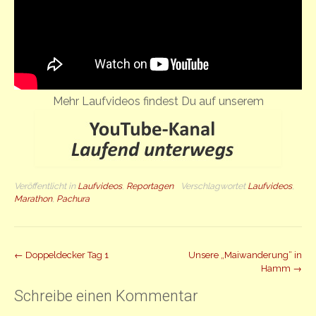
Mehr Laufvideos findest Du auf unserem
Veröffentlicht in
Laufvideos
,
Reportagen
Verschlagwortet
Laufvideos
,
Marathon
,
Pachura
Beitrag
←
Doppeldecker Tag 1
Unsere „Maiwanderung“ in
Hamm
→
Navigation
Schreibe einen Kommentar