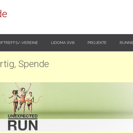
de
UFTREFFS/-VEREINE
LIDOMA XVIII
PROJEKTE
RUNNE
ertig, Spende