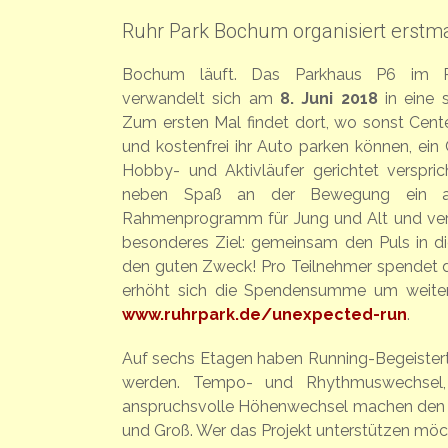
Ruhr Park Bochum organisiert erstm
Bochum läuft. Das Parkhaus P6 im 
verwandelt sich am
8. Juni 2018
in eine s
Zum ersten Mal findet dort, wo sonst Cen
und kostenfrei ihr Auto parken können, ein 
Hobby- und Aktivläufer gerichtet verspric
neben Spaß an der Bewegung ein abw
Rahmenprogramm für Jung und Alt und verf
besonderes Ziel: gemeinsam den Puls in di
den guten Zweck! Pro Teilnehmer spendet der
erhöht sich die Spendensumme um weitere
www.ruhrpark.de/unexpected-run
.
Auf sechs Etagen haben Running-Begeisterte
werden. Tempo- und Rhythmuswechsel,
anspruchsvolle Höhenwechsel machen den Ch
und Groß. Wer das Projekt unterstützen möcht