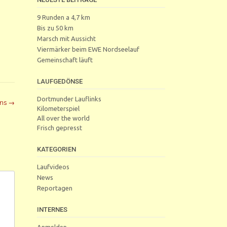
9 Runden a 4,7 km
Bis zu 50 km
Marsch mit Aussicht
Viermärker beim EWE Nordseelauf
Gemeinschaft läuft
LAUFGEDÖNSE
Dortmunder Lauflinks
ens
→
Kilometerspiel
All over the world
Frisch gepresst
KATEGORIEN
Laufvideos
News
Reportagen
INTERNES
Anmelden