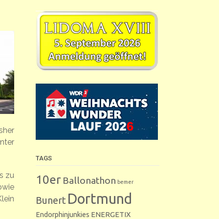
sher
nter
TAGS
s zu
10er
Ballonathon
bemer
owie
Dortmund
lein
Bunert
Endorphinjunkies
ENERGETIX