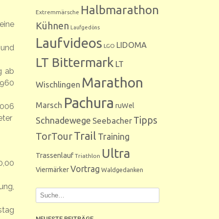
Halbmarathon
Extremmärsche
eine
Kühnen
Laufgedöns
Laufvideos
LIDOMA
LGO
 und
LT Bittermark
LT
g ab
Marathon
.960
Wischlingen
Pachura
Marsch
ruWel
2006
eter
Tipps
Schnadewege
Seebacher
Trail
TorTour
Training
Ultra
Trassenlauf
Triathlon
0,00
Vortrag
Viermärker
Waldgedanken
ung,
stag
NEUESTE BEITRÄGE