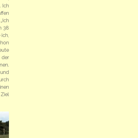
 Ich
ffen
„Ich
n 38
ich,
chon
eute
 der
hnen.
 und
durch
inen
Ziel