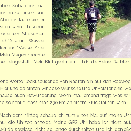
reiben. Sobald ich mal
 ich an zu torkeln und
ber ich laufe weiter.
ssen kann ich schon
 oder ein Stückchen
 Und Cola und Wasser
ucker und Wasser. Aber
. Mein Magen möchte
it eingestellt. Mein Blut geht nur noch in die Beine. Da bleib
schöne Wetter lockt tausende von Radfahrern auf den Radweg,
. Hier und da ernten wir böse Wünsche und Unverständnis, wei
genauso auch Bewunderung, wenn mal jemand fragt, was wir 
d so richtig, dass man 230 km an einem Stück laufen kann.
Nach dem Mittag schaue ich zum x-ten Mal auf meine Uhr,
nur die Uhrzeit anzeigt. Meine GPS-Uhr habe ich nicht auf.
würde sowieso nicht so lange durchhalten und ich genieße