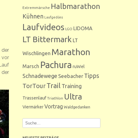
Halbmarathon
Extremmärsche
Kühnen
Laufgedöns
Laufvideos
LIDOMA
LGO
LT Bittermark
LT
Marathon
 der
Wischlingen
 vor
Pachura
Lauf
Marsch
ruWel
 der
Tipps
Schnadewege
Seebacher
Trail
TorTour
Training
Ultra
Trassenlauf
Triathlon
Vortrag
Viermärker
Waldgedanken
NEUESTE BEITRÄGE