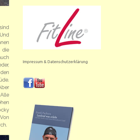
sind
 Und
hnen
 die
auch
Impressum & Datenschutzerklärung
der,
 den
üde.
Aber
Alle
ehen
Rocky
 Von
ch.