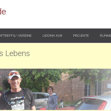
de
UFTREFFS/-VEREINE
LIDOMA XVIII
PROJEKTE
RUNNE
es Lebens