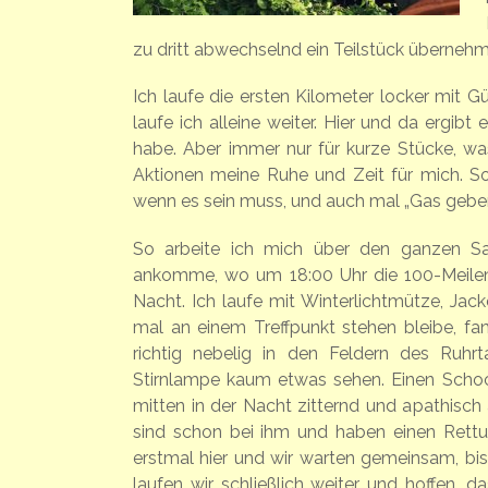
zu dritt abwechselnd ein Teilstück übernehm
Ich laufe die ersten Kilometer locker mit 
laufe ich alleine weiter. Hier und da ergib
habe. Aber immer nur für kurze Stücke, was
Aktionen meine Ruhe und Zeit für mich. So
wenn es sein muss, und auch mal „Gas geben
So arbeite ich mich über den ganzen S
ankomme, wo um 18:00 Uhr die 100-Meilen-
Nacht. Ich laufe mit Winterlichtmütze, Ja
mal an einem Treffpunkt stehen bleibe, fan
richtig nebelig in den Feldern des Ruhr
Stirnlampe kaum etwas sehen. Einen Schoc
mitten in der Nacht zitternd und apathisch 
sind schon bei ihm und haben einen Rettu
erstmal hier und wir warten gemeinsam, bis 
laufen wir schließlich weiter und hoffen, 