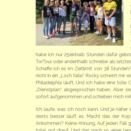
habe ich nur 25einhalb Stunden dafür gebra
TorTour oder anderthalb schneller als letztes 
Schaffe ich es im Zeitlimit von 38 Stunden
nicht in ein „Loch falle“. Rocky schwirrt mir
Philadelphia läuft. Und ich habe eine tolle
„Dienstplan“ abgesprochen haben. Aber sie
sofort aufgenommen und schieben mich mit B
Ich laufe, was ich noch kann. Und je näher
desto besser läuft es. Macht das der Kop
Ankommen? Keine Ahnung. Auf jeden Fall gen
total gut drauf. Und das nach so einer lan