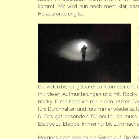
kommt. Mir wird nun noch mehr klar, dass 
Herausforderung ist.
Die vielen bisher gelaufenen Kilometer und d
mit vielen Aufmunterungen und mit Rocky 
Rocky-Filme habe ich mir in den letzten Ta
fürs Durchhalten und fürs immer wieder aufste
6. Das gilt besonders für heute. Ich mus
Etappe zu Etappe. Immer nur bis zum nächst
Morgens geht endlich die Sonne auf. Die Wä