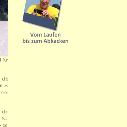
t für
 die
l es
hier
 die
 Sie
 es,