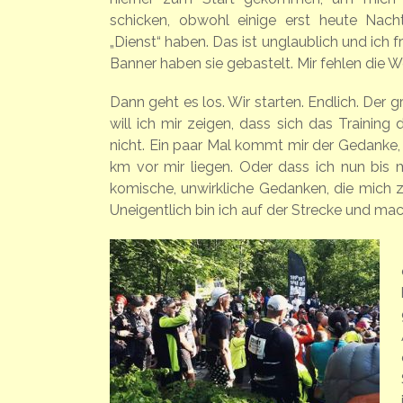
schicken, obwohl einige erst heute Nac
„Dienst“ haben. Das ist unglaublich und ich
Banner haben sie gebastelt. Mir fehlen die W
Dann geht es los. Wir starten. Endlich. Der g
will ich mir zeigen, dass sich das Trainin
nicht. Ein paar Mal kommt mir der Gedanke,
km vor mir liegen. Oder dass ich nun bis
komische, unwirkliche Gedanken, die mich zu
Uneigentlich bin ich auf der Strecke und mac