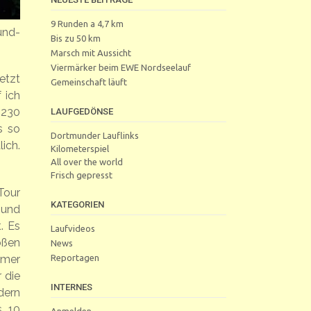
9 Runden a 4,7 km
und-
Bis zu 50 km
Marsch mit Aussicht
Viermärker beim EWE Nordseelauf
Jetzt
Gemeinschaft läuft
 ich
 230
LAUFGEDÖNSE
s so
Dortmunder Lauflinks
ich.
Kilometerspiel
All over the world
Frisch gepresst
Tour
KATEGORIEN
 und
. Es
Laufvideos
oßen
News
Reportagen
hmer
r die
INTERNES
dern
s 10
Anmelden