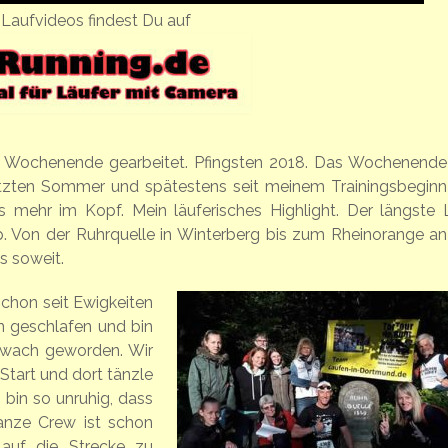
Laufvideos findest Du auf
te Wochenende gearbeitet. Pfingsten 2018. Das Wochenende
etzten Sommer und spätestens seit meinem Trainingsbeginn
 mehr im Kopf. Mein läuferisches Highlight. Der längste 
 Von der Ruhrquelle in Winterberg bis zum Rheinorange an
s soweit.
chon seit Ewigkeiten
en geschlafen und bin
 wach geworden. Wir
Start und dort tänzle
 bin so unruhig, dass
ganze Crew ist schon
auf die Strecke zu