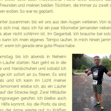
Freunden und meinen beiden Töchtern, die immer zu zweit 
en wollen. So war es geplant.
Günter zusammen, bis wir uns aus den Augen verlieren. Von d
t es sich mal, dass ich für ein paar Kilometer jemanden neben
 aber nicht schlimm ist. Im Gegenteil. Ich brauche bei sol
 kann ich mein eigenes Tempo laufen, in mich hinein jamm
“, wenn ich gerade eine gute Phase habe.
amstag, bis ich abends in Neheim
Läufer starten. Nun geht es in die
cke und Handschuhen und sobald ich
ge ich sofort an zu frieren. Es wird
tals und ich kann im Licht meiner
kmoment erlebe ich, als ein Läufer
auf der Strecke liegt. Zwei Mitläufer
ngswagen gerufen. Ich bleibe auch
Hilfe kommt. Als die Profis da sind,
dass der Arme wieder gut zu Kräften