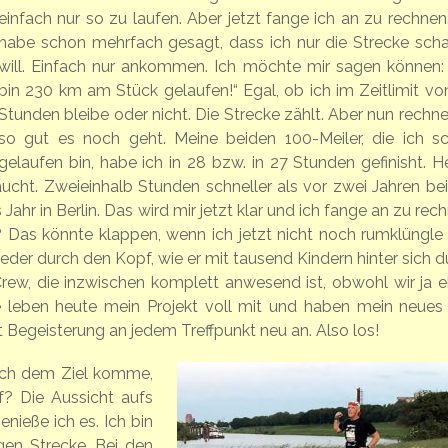
einfach nur so zu laufen. Aber jetzt fange ich an zu rechnen.
habe schon mehrfach gesagt, dass ich nur die Strecke scha
will. Einfach nur ankommen. Ich möchte mir sagen können: 
bin 230 km am Stück gelaufen!“ Egal, ob ich im Zeitlimit vo
Stunden bleibe oder nicht. Die Strecke zählt. Aber nun rechne 
so gut es noch geht. Meine beiden 100-Meiler, die ich s
gelaufen bin, habe ich in 28 bzw. in 27 Stunden gefinisht. H
ucht. Zweieinhalb Stunden schneller als vor zwei Jahren bei
Jahr in Berlin. Das wird mir jetzt klar und ich fange an zu rec
? Das könnte klappen, wenn ich jetzt nicht noch rumklüngle
 wieder durch den Kopf, wie er mit tausend Kindern hinter sich 
 Crew, die inzwischen komplett anwesend ist, obwohl wir ja e
 leben heute mein Projekt voll mit und haben mein neues 
egeisterung an jedem Treffpunkt neu an. Also los!
 ich dem Ziel komme,
f? Die Aussicht aufs
ieße ich es. Ich bin
gen Strecke. Bei den