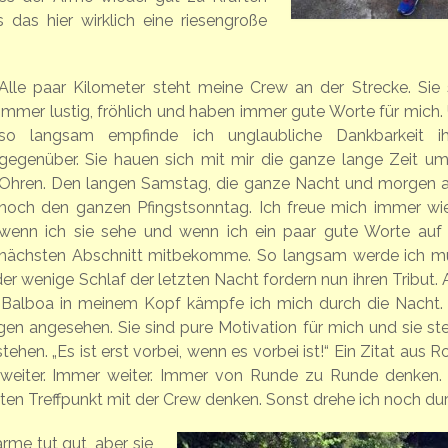
das hier wirklich eine riesengroße
Alle paar Kilometer steht meine Crew an der Strecke. Sie 
immer lustig, fröhlich und haben immer gute Worte für mich.
so langsam empfinde ich unglaubliche Dankbarkeit i
gegenüber. Sie hauen sich mit mir die ganze lange Zeit um
Ohren. Den langen Samstag, die ganze Nacht und morgen 
noch den ganzen Pfingstsonntag. Ich freue mich immer wie
wenn ich sie sehe und wenn ich ein paar gute Worte auf
nächsten Abschnitt mitbekomme. So langsam werde ich m
er wenige Schlaf der letzten Nacht fordern nun ihren Tribut. 
Balboa in meinem Kopf kämpfe ich mich durch die Nacht. 
gen angesehen. Sie sind pure Motivation für mich und sie st
hen. „Es ist erst vorbei, wenn es vorbei ist!“ Ein Zitat aus 
s weiter. Immer weiter. Immer von Runde zu Runde denken.
en Treffpunkt mit der Crew denken. Sonst drehe ich noch dur
rme tut gut, aber sie