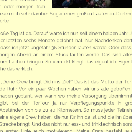
ht oder morgen früh
 freue mich sehr darüber. Sogar einen großen Laufen-in-Dortm
orte.
roße Tag ist da. Darauf warte ich nun seit einem halben Jahr. 
g der letzten sechs Monate gelohnt hat. Nur Nachdenken darf
 dass ich jetzt ungefähr 38 Stunden laufen werde. Oder dass
 morgen Abend an einem Stück laufen werde. Das sind alle
m Lachen bringen. So verrückt klingt das eigentlich. Eigentl
he das wirklich.
„Deine Crew bringt Dich ins Ziel!“ Das ist das Motto der Tor
de Ruhr. Vor ein paar Wochen haben wir uns alle getroffen
haben geplant, wer wann wo meine Versorgung übernimmt
gibt bei der TorTour ja nur Verpflegungspunkte in gr
Abständen von bis zu 40 Kilometern. So muss jeder Teilne
eine eigene Crew haben, die nur für ihn da ist und die ihn übe
Strecke bringt. Und das nicht nur ess- und trinktechnisch son
in erster Linie auch motivierend. Meine Crew besteht au