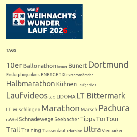
TAGS
Dortmund
10er
Bunert
Ballonathon
bemer
Endorphinjunkies
ENERGETIX
Extremmärsche
Halbmarathon
Kühnen
Laufgedöns
Laufvideos
LT Bittermark
LIDOMA
LGO
Marathon
Pachura
LT Wischlingen
Marsch
Tipps
TorTour
Schnadewege
Seebacher
ruWel
Ultra
Trail
Training
Trassenlauf
Viermärker
Triathlon