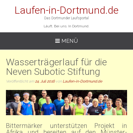
Laufen-in-Dortmund.de
Das Dortmunder Laufsportal
Läuft. Bei uns. In Dortmund.
MENÜ
Wasserträgerlauf für die
Neven Subotic Stiftung
Veröffentlicht am
24. Juli 2016
von
Laufen-in-Dortmund.de
Bittermärker unterstützen Projekt in
Afrika und bereiten auf den Münster-