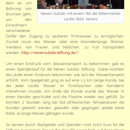
dem es um
Bohrung von
Neven Subotic mit einem Teil der Bittermärker
Brunnen geht,
Läufer (Bild: Verein)
um den
Einwohnern
verschiedener
Dörfer den Zugang zu sauberen Trinkwasser zu ermöglichen.
Zurzeit muss das Wasser über eine kilometerlange Strecke,
meistens von Frauen und Mädchen, zu Fuß transportiert
werden. (
http://nevensuboticstiftung.de/
)
Um einen Eindruck vom Wassertransport zu bekommen, gab es
einen Spendenlauf für die Neven Subotic Stiftung. Dabei konnten
die Läufer einen Eindruck bekommen, wie sich der Wassertransport
anfühlt. Vom Spiegelzelt ging es auf eine 1,5 km lange Runde, bei
der jeder Läufer Wasser (in Trinkflaschen oder Kanistern)
mitnehmen musste. Am Ende der Runde wurde das Wasser in
einen Kanister geschüttet und die Flasche wieder neu gefüllt. So
konnten 2 Stunden lang bei fast afrikanischen Temperaturen die
Runden gedreht werden, gelaufen oder gegangen spielte keine
Rolle, so lange Wasser getragen wurde.
So kamen durch Startgelder und Spenden rund 1000 Euro für die