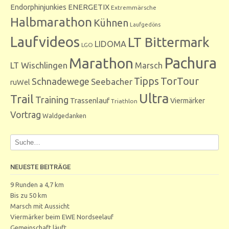
Endorphinjunkies
ENERGETIX
Extremmärsche
Halbmarathon
Kühnen
Laufgedöns
Laufvideos
LT Bittermark
LIDOMA
LGO
Marathon
Pachura
LT Wischlingen
Marsch
Tipps
TorTour
Schnadewege
Seebacher
ruWel
Ultra
Trail
Training
Trassenlauf
Viermärker
Triathlon
Vortrag
Waldgedanken
NEUESTE BEITRÄGE
9 Runden a 4,7 km
Bis zu 50 km
Marsch mit Aussicht
Viermärker beim EWE Nordseelauf
Gemeinschaft läuft