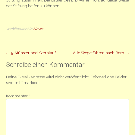
Stiftung zusammen. Die Läufer des LTB waren froh, auf diese Weise
der Stiftung helfen zu können.
Veröffentlicht in
News
Beitrag
←
5. Münsterland-Sternlauf
Alle Wege führen nach Rom
→
Navigation
Schreibe einen Kommentar
Deine E-Mail-Adresse wird nicht veröffentlicht.
Erforderliche Felder
sind mit
*
markiert
Kommentar
*