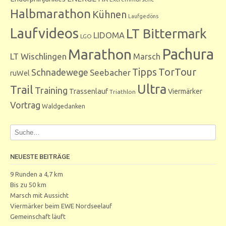
Halbmarathon
Kühnen
Laufgedöns
Laufvideos
LT Bittermark
LIDOMA
LGO
Marathon
Pachura
LT Wischlingen
Marsch
Tipps
TorTour
Schnadewege
Seebacher
ruWel
Ultra
Trail
Training
Trassenlauf
Viermärker
Triathlon
Vortrag
Waldgedanken
NEUESTE BEITRÄGE
9 Runden a 4,7 km
Bis zu 50 km
Marsch mit Aussicht
Viermärker beim EWE Nordseelauf
Gemeinschaft läuft