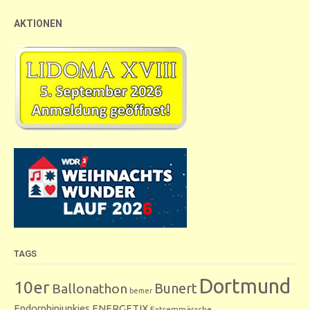
AKTIONEN
TAGS
Dortmund
10er
Bunert
Ballonathon
bemer
Endorphinjunkies
ENERGETIX
Extremmärsche