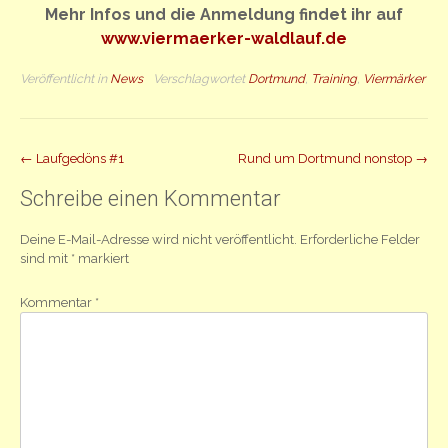
Mehr Infos und die Anmeldung findet ihr auf
www.viermaerker-waldlauf.de
Veröffentlicht in
News
Verschlagwortet
Dortmund
,
Training
,
Viermärker
Beitrag
←
Laufgedöns #1
Rund um Dortmund nonstop
→
Navigation
Schreibe einen Kommentar
Deine E-Mail-Adresse wird nicht veröffentlicht.
Erforderliche Felder
sind mit
*
markiert
Kommentar
*