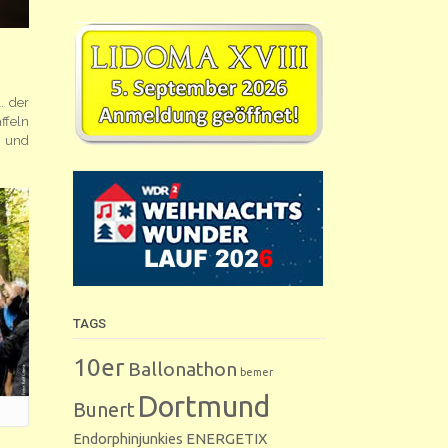
. der
ffeln
n und
TAGS
10er
Ballonathon
bemer
Dortmund
Bunert
Endorphinjunkies
ENERGETIX