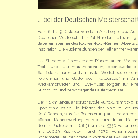
… bei der Deutschen Meisterschaf
Vom 8. bis 9. Oktober wurde in Arnsberg die 4. Aufl
Deutschen Meisterschaft im 24-Stunden-Trailrunning (
dabei ein spannendes Kopf-an-Kopf-Rennen. Abseits
Inspiration. Die Rückmeldungen der Teilnehmer waren
24 Stunden auf schwierigen Pfaden laufen, Vorträ
Trail- und Ultramarathonrennen, abenteuerlich
Schiffstörns hören und an Insider-Workshops teilnehm
Teilnehmer und Gäste des „TrailDorado“ im Arn
Wettkampfwetter und Live-Musik sorgten für eine
Stimmung und hervorragende Laufergebnisse.
Der 4,1 km lange, anspruchsvolle Rundkurs mit 130 
Sportlern alles ab. Sie lieferten sich bis zum Schlu
Kopf-Rennen, was für Begeisterung auf und an der S
offenen Männerwertung wurde zum dritten Mal in
Roman Packbier mit 168,51 km und 5330 Höhenmete
mit 160,29 Kilometern und 5070 Höhenmeter
Scharmede. Bei den Staffeln konnte der LAC Veltins