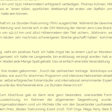
71 km und 7930 Höhenmetern erfolgreich verteidigen. Thomas Kühnen, Mit
s er “einen tollen, sportlichen Wettkampf der ersten vier Staffeln um
 hätte sein können.
aft im 24-Stunden-Trailrunning (TRA) ausgerichtet. Während die Gewinne
n Wertung sind, konnte sich in der DM-Wertung der Herren Jens-Uwe Brac
ke von 152,07 km und 4810 Höhenmetern den Titel sichern. „Wahnsinn, w
m letzten Jahr nochmals schwierigeren Strecke geschafft haben“, kommen
, zieht ein positives Fazit: Ich hatte Angst bei so einem Lauf an Monoton
ganisiert, ich hatte nie Langeweile, bin erstklassig versorgt worden, hab w
er Waden jede Menge Spaß gehabt. Das ist einfach eine tolle Veranstaltung.
uf ihre Kosten gekommen. „Durch die zahlreichen Vorträge, Workshops un
o Gotas, war auch für strammes Programm und intensives Netzwerken abseit
fer, selbst erfolgreicher Extremläufer und international renommierter Expert
wurde das Wochenende eine „24 Stunden-Reise in’s Ich“.
Zum Abschluss gab es dann eine ganz besondere, unerwartete For
Auszeichnung. Im Rahmen der allgemeinen Siegerehrung wurde
Organisationsteam rund um Michele Ufer von den Sauerländer Laufrakete
em Preis „Bestes Trailrunning Event 2016, TOP Orga, Mega Party, Best E