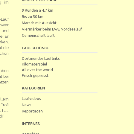
ng im
9 Runden a 4,7 km
Bis zu 50 km
-Lauf
Marsch mit Aussicht
chwer
Viermärker beim EWE Nordseelauf
r
und
Gemeinschaft läuft
e. Er
nken,
t die
LAUFGEDÖNSE
schon
Dortmunder Lauflinks
Kilometerspiel
All over the world
haben
Frisch gepresst
t bei
ätzen
KATEGORIEN
Laufvideos
allem
News
Profi
 hat,
Reportagen
d!“
INTERNES
Anmelden