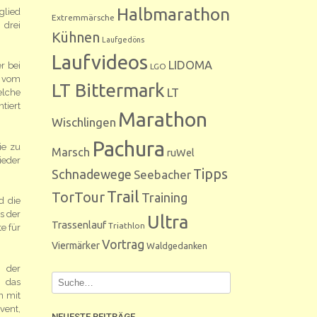
Halbmarathon
glied
Extremmärsche
 drei
Kühnen
Laufgedöns
Laufvideos
LIDOMA
r bei
LGO
k vom
LT Bittermark
LT
elche
tiert
Marathon
Wischlingen
Pachura
ie zu
Marsch
ruWel
ieder
Tipps
Schnadewege
Seebacher
Trail
TorTour
Training
d die
s der
Ultra
Trassenlauf
Triathlon
e für
Vortrag
Viermärker
Waldgedanken
m der
 das
n mit
vent,
NEUESTE BEITRÄGE