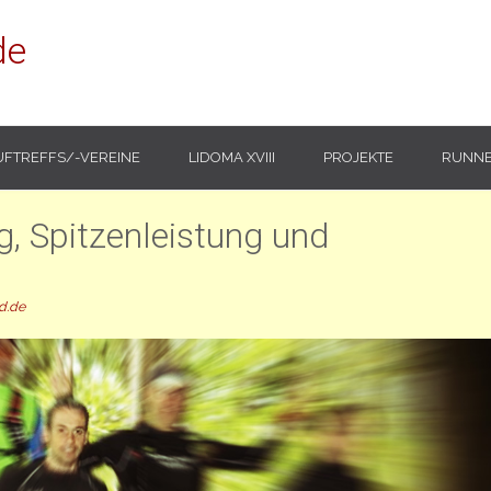
de
UFTREFFS/-VEREINE
LIDOMA XVIII
PROJEKTE
RUNNE
, Spitzenleistung und
d.de