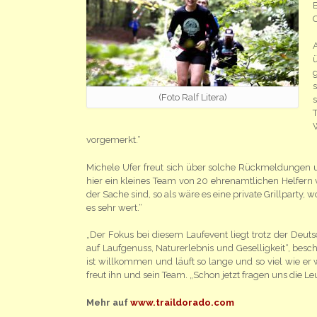
O
g
s
(Foto Ralf Litera)
s
T
vorgemerkt.“
Michele Ufer freut sich über solche Rückmeldungen un
hier ein kleines Team von 20 ehrenamtlichen Helfern 
der Sache sind, so als wäre es eine private Grillparty, 
es sehr wert.“
„Der Fokus bei diesem Laufevent liegt trotz der Deut
auf Laufgenuss, Naturerlebnis und Geselligkeit“, besch
ist willkommen und läuft so lange und so viel wie er 
freut ihn und sein Team. „Schon jetzt fragen uns die 
Mehr auf
www.traildorado.com