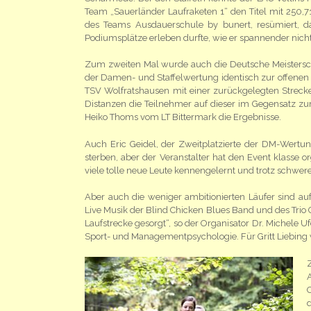
Team „Sauerländer Laufraketen 1“ den Titel mit 250,
des Teams Ausdauerschule by bunert, resümiert, das
Podiumsplätze erleben durfte, wie er spannender nicht
Zum zweiten Mal wurde auch die Deutsche Meistersch
der Damen- und Staffelwertung identisch zur offene
TSV Wolfratshausen mit einer zurückgelegten Strec
Distanzen die Teilnehmer auf dieser im Gegensatz zu
Heiko Thoms vom LT Bittermark die Ergebnisse.
Auch Eric Geidel, der Zweitplatzierte der DM-Wertung
sterben, aber der Veranstalter hat den Event klasse or
viele tolle neue Leute kennengelernt und trotz schwer
Aber auch die weniger ambitionierten Läufer sind a
Live Musik der Blind Chicken Blues Band und des Tri
Laufstrecke gesorgt“, so der Organisator Dr. Michele U
Sport- und Managementpsychologie. Für Gritt Liebing 
d