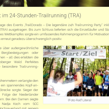
t im 24-Stunden-Trailrunning (TRA)
age des Events „TrailDorado – Die legendäre 24h Trailrunning Party“ inkl
TRA) ausgetragen. Bis zum Schluss lieferten sich die Einzelläufer und Sta
 des Wettkampfes sorgte ein umfassendes Rahmenprogramm für Motivatio
 erneut geradezu überschwenglich positiv.
ge über außergewöhnliche
e Bergbesteigungen oder
en – all dies erlebten die
sberger Wald. Perfektes
 besondere Trailrunning-
Höhenmetern verlangte den
ss ein spannendes Kopf-an-
trecke sorgte. Sieger der
 Folge der Niederländer
rn. Bei den Damen siegte
(Foto Ralf Litera)
n Nadja Koch vom SCC
 Hochsauerland mit seinem