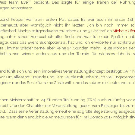
Best Team Ever“ bedacht. Das sorgte für einige Tränen der Rühru
rganisationsteam.
Astrid Pepper war zum ersten Mal dabei. Es war auch ihr erster 24h
überhaupt, aber womöglich nicht ihr letzter: „Ich bin noch immer s
eflashed. Nachts so irgendwann zwischen 2 und 3 Uhr traf ich
Michele Ufe
agte ihm schon, wie cool ich alles finde und was für einen Spaß ich hab
agte, dass das Event Suchtpotenzial hat und ich erwiderte nur schlaftru
rail immer wieder gerne, aber keine 24 Stunden mehr. Heute Morgen sieh
Welt schon wieder anders aus und der Termin für nächstes Jahr ist 
d fühlt sich und sein innovatives Veranstaltungskonzept bestätigt: „Wir 
vor Ort, allesamt Freunde und Familie, die mit unheimlich viel Engagemen
wo jeder nur das Beste für seine Gäste will, und das spüren die Leute und sch
schen Meisterschaft im 24-Stunden-Trailrunning (TRA) auch zukünftig vor 
reibt Ufer den Charakter der Veranstaltung, „jeder, vom Einsteiger bis zum 
will.“ Dass seine Veranstaltung erneut eine so große Begeisterung ausgelöst
Leute, wann denn endlich die Anmeldungen für TrailDorado 2017 möglich sin