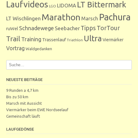
Laufvideos
LT Bittermark
LIDOMA
LGO
Marathon
Pachura
LT Wischlingen
Marsch
Tipps
TorTour
Schnadewege
Seebacher
ruWel
Ultra
Trail
Training
Trassenlauf
Viermärker
Triathlon
Vortrag
Waldgedanken
NEUESTE BEITRÄGE
9 Runden a 4,7 km
Bis zu 50 km
Marsch mit Aussicht
Viermärker beim EWE Nordseelauf
Gemeinschaft läuft
LAUFGEDÖNSE