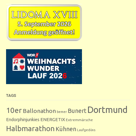
TAGS
Dortmund
10er
Bunert
Ballonathon
bemer
Endorphinjunkies
ENERGETIX
Extremmärsche
Halbmarathon
Kühnen
Laufgedöns