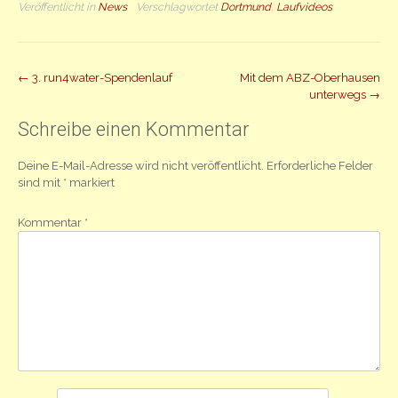
Veröffentlicht in
News
Verschlagwortet
Dortmund
,
Laufvideos
Beitrag
←
3. run4water-Spendenlauf
Mit dem ABZ-Oberhausen
unterwegs
→
Navigation
Schreibe einen Kommentar
Deine E-Mail-Adresse wird nicht veröffentlicht.
Erforderliche Felder
sind mit
*
markiert
Kommentar
*