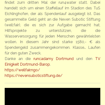
findet zum dritten Mal der run4water statt. Dabei
handelt sich um einen Staffellauf im Stadion des TuS
Eichlinghofen, der als Spendenlauf ausgelegt ist. Das
gesammelte Geld geht an die Neven Subotic Stiftung
(well:fair), die es sich zur Aufgabe gemacht hat,
Hilfsprojekte zu unterstützen, die die
Wasserversorgung für jeden Menschen gewährleisten
wollen. In diesem Jahr sind starke 1580,- € als
Spendengeld zusammengekommen. Klasse… Laufen
für den guten Zweck.
Danke an die
runcadamy Dortmund
und den
TV
Einigkeit Dortmund-Barop
.
https://wellfair.ngo/
https://nevensuboticstiftung.de/