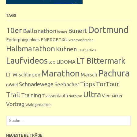
TAGS
Dortmund
10er
Bunert
Ballonathon
bemer
Endorphinjunkies
ENERGETIX
Extremmärsche
Halbmarathon
Kühnen
Laufgedöns
Laufvideos
LT Bittermark
LIDOMA
LGO
Marathon
Pachura
LT Wischlingen
Marsch
Tipps
TorTour
Schnadewege
Seebacher
ruWel
Ultra
Trail
Training
Trassenlauf
Viermärker
Triathlon
Vortrag
Waldgedanken
NEUESTE BEITRÄGE