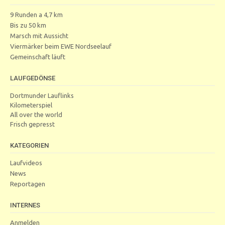
9 Runden a 4,7 km
Bis zu 50 km
Marsch mit Aussicht
Viermärker beim EWE Nordseelauf
Gemeinschaft läuft
LAUFGEDÖNSE
Dortmunder Lauflinks
Kilometerspiel
All over the world
Frisch gepresst
KATEGORIEN
Laufvideos
News
Reportagen
INTERNES
Anmelden