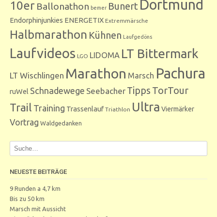
Dortmund
10er
Bunert
Ballonathon
bemer
Endorphinjunkies
ENERGETIX
Extremmärsche
Halbmarathon
Kühnen
Laufgedöns
Laufvideos
LT Bittermark
LIDOMA
LGO
Marathon
Pachura
LT Wischlingen
Marsch
Tipps
TorTour
Schnadewege
Seebacher
ruWel
Ultra
Trail
Training
Trassenlauf
Viermärker
Triathlon
Vortrag
Waldgedanken
NEUESTE BEITRÄGE
9 Runden a 4,7 km
Bis zu 50 km
Marsch mit Aussicht