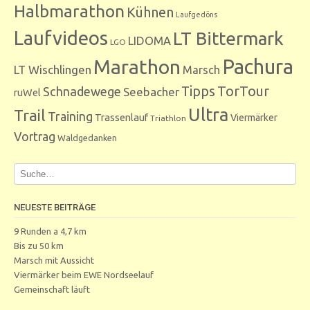
Halbmarathon
Kühnen
Laufgedöns
Laufvideos
LT Bittermark
LIDOMA
LGO
Marathon
Pachura
LT Wischlingen
Marsch
Tipps
TorTour
Schnadewege
Seebacher
ruWel
Ultra
Trail
Training
Trassenlauf
Viermärker
Triathlon
Vortrag
Waldgedanken
NEUESTE BEITRÄGE
9 Runden a 4,7 km
Bis zu 50 km
Marsch mit Aussicht
Viermärker beim EWE Nordseelauf
Gemeinschaft läuft