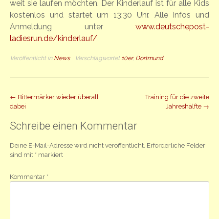
weit sie laufen möchten. Der Kinderlauf ist für alle Kids
kostenlos und startet um 13:30 Uhr. Alle Infos und
Anmeldung unter
www.deutschepost-
ladiesrun.de/kinderlauf/
Veröffentlicht in
News
Verschlagwortet
10er
,
Dortmund
Beitrag
←
Bittermärker wieder überall
Training für die zweite
dabei
Jahreshälfte
→
Navigation
Schreibe einen Kommentar
Deine E-Mail-Adresse wird nicht veröffentlicht.
Erforderliche Felder
sind mit
*
markiert
Kommentar
*