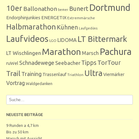
Dortmund
10er
Bunert
Ballonathon
bemer
Endorphinjunkies
ENERGETIX
Extremmärsche
Halbmarathon
Kühnen
Laufgedöns
Laufvideos
LT Bittermark
LIDOMA
LGO
Marathon
Pachura
LT Wischlingen
Marsch
Tipps
TorTour
Schnadewege
Seebacher
ruWel
Ultra
Trail
Training
Trassenlauf
Viermärker
Triathlon
Vortrag
Waldgedanken
NEUESTE BEITRÄGE
9 Runden a 4,7 km
Bis zu 50 km
Marsch mit Aussicht