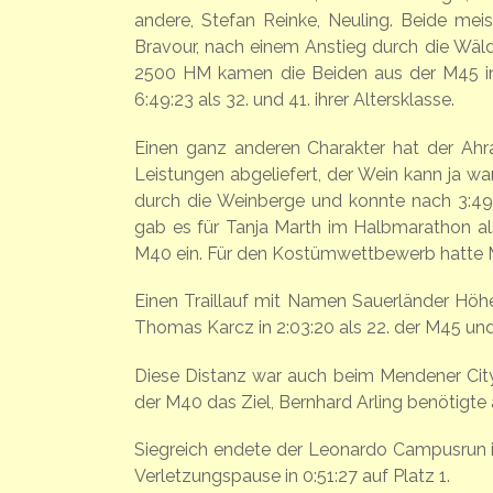
andere, Stefan Reinke, Neuling. Beide meis
Bravour, nach einem Anstieg durch die Wäld
2500 HM kamen die Beiden aus der M45 ins
6:49:23 als 32. und 41. ihrer Altersklasse.
Einen ganz anderen Charakter hat der Ah
Leistungen abgeliefert, der Wein kann ja wa
durch die Weinberge und konnte nach 3:49
gab es für Tanja Marth im Halbmarathon als 
M40 ein. Für den Kostümwettbewerb hatte Ma
Einen Traillauf mit Namen Sauerländer Höh
Thomas Karcz in 2:03:20 als 22. der M45 und F
Diese Distanz war auch beim Mendener Cityla
der M40 das Ziel, Bernhard Arling benötigte 
Siegreich endete der Leonardo Campusrun in 
Verletzungspause in 0:51:27 auf Platz 1.