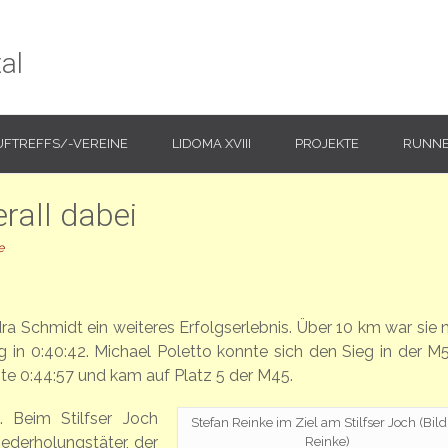
al
UFTREFFS/-VEREINE
LIDOMA XVIII
PROJEKTE
RUNNE
rall dabei
e
a Schmidt ein weiteres Erfolgserlebnis. Über 10 km war sie n
in 0:40:42. Michael Poletto konnte sich den Sieg in der M5
gte 0:44:57 und kam auf Platz 5 der M45.
 Beim Stilfser Joch
Stefan Reinke im Ziel am Stilfser Joch (Bild:
iederholungstäter, der
Reinke)