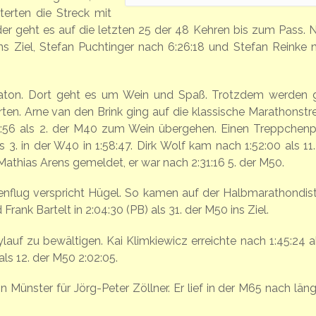
terten die Streck mit
er geht es auf die letzten 25 der 48 Kehren bis zum Pass. 
 Ziel, Stefan Puchtinger nach 6:26:18 und Stefan Reinke 
raton. Dort geht es um Wein und Spaß. Trotzdem werden 
rten. Arne van den Brink ging auf die klassische Marathonstr
:56 als 2. der M40 zum Wein übergehen. Einen Treppchenp
3. in der W40 in 1:58:47. Dirk Wolf kam nach 1:52:00 als 11.
thias Arens gemeldet, er war nach 2:31:16 5. der M50.
enflug verspricht Hügel. So kamen auf der Halbmarathondis
rank Bartelt in 2:04:30 (PB) als 31. der M50 ins Ziel.
uf zu bewältigen. Kai Klimkiewicz erreichte nach 1:45:24 al
als 12. der M50 2:02:05.
Münster für Jörg-Peter Zöllner. Er lief in der M65 nach läng