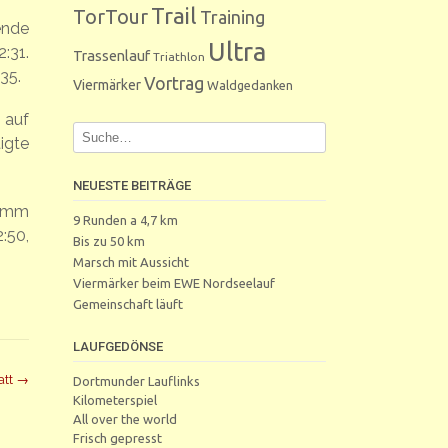
Trail
TorTour
Training
ende
Ultra
:31.
Trassenlauf
Triathlon
35.
Vortrag
Viermärker
Waldgedanken
 auf
igte
NEUESTE BEITRÄGE
Timm
9 Runden a 4,7 km
:50,
Bis zu 50 km
Marsch mit Aussicht
Viermärker beim EWE Nordseelauf
Gemeinschaft läuft
LAUFGEDÖNSE
att
→
Dortmunder Lauflinks
Kilometerspiel
All over the world
Frisch gepresst