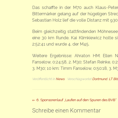
Das schaffte in der M70 auch Klaus-Peter
Bittermärker gelang auf der hügeligen Stre
Sebastian Holz lief die volle Distanz mit 930
Beim gleichzeitig stattfindenden Möhnesee
eine 30 km Runde. Kai Klimkiewicz holte s
2:52:41 und wurde 4. der M45.
Weitere Ergebnisse: Ahraton HM: Ellen N
Fanselow, 0:24:58, 2. M30; Stefan Reinke, 0
3. M30; 10 km: Timm Fanselow, 0:50:18, 3. M
Veröffentlicht in
News
Verschlagwortet
Dortmund
,
LT Bi
Beitrag
←
6. Sponsorenlauf „Laufen auf den Spuren des BVB“
Navigation
Schreibe einen Kommentar