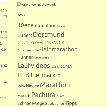
Nach
TAGS
nach
10er
Ballonathon
bemer
gute
Dortmund
Bunert
ecke
Endorphinjunkies
ENERGETIX
latz
Halbmarathon
 der
Extremmärsche
Kühnen
Laufgedöns
Laufvideos
tanz
LIDOMA
LGO
LT Bittermark
LT
s 4.
Marathon
Wischlingen
Pachura
Marsch
ruWel
erer
Tipps
Schnadewege
Seebacher