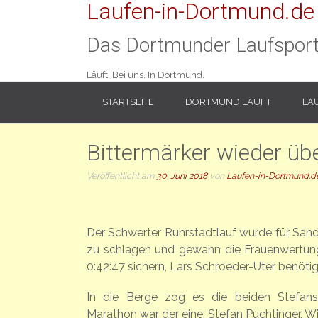
Laufen-in-Dortmund.de
Das Dortmunder Laufsport
Läuft. Bei uns. In Dortmund.
STARTSEITE
DORTMUND LÄUFT
LA
Bittermärker wieder übe
Veröffentlicht am
30. Juni 2018
von
Laufen-in-Dortmund.d
Der Schwerter Ruhrstadtlauf wurde für Sandr
zu schlagen und gewann die Frauenwertung 
0:42:47 sichern, Lars Schroeder-Uter benöti
In die Berge zog es die beiden Stefans.
Marathon war der eine, Stefan Puchtinger, W