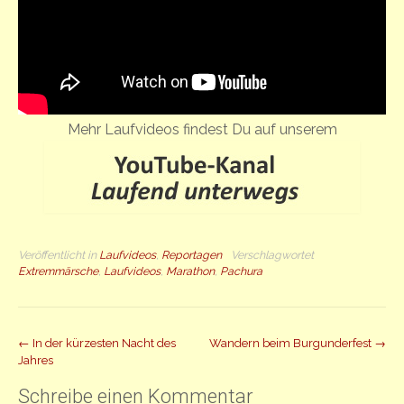
Mehr Laufvideos findest Du auf unserem
Veröffentlicht in
Laufvideos
,
Reportagen
Verschlagwortet
Extremmärsche
,
Laufvideos
,
Marathon
,
Pachura
Beitrag
←
In der kürzesten Nacht des
Wandern beim Burgunderfest
→
Jahres
Navigation
Schreibe einen Kommentar