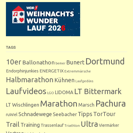
TAGS
Dortmund
10er
Bunert
Ballonathon
bemer
Endorphinjunkies
ENERGETIX
Extremmärsche
Halbmarathon
Kühnen
Laufgedöns
Laufvideos
LT Bittermark
LIDOMA
LGO
Marathon
Pachura
LT Wischlingen
Marsch
Tipps
TorTour
Schnadewege
Seebacher
ruWel
Ultra
Trail
Training
Trassenlauf
Viermärker
Triathlon