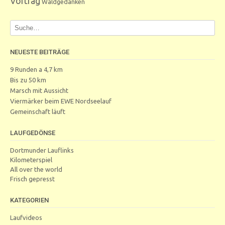
Vortrag
Waldgedanken
NEUESTE BEITRÄGE
9 Runden a 4,7 km
Bis zu 50 km
Marsch mit Aussicht
Viermärker beim EWE Nordseelauf
Gemeinschaft läuft
LAUFGEDÖNSE
Dortmunder Lauflinks
Kilometerspiel
All over the world
Frisch gepresst
KATEGORIEN
Laufvideos