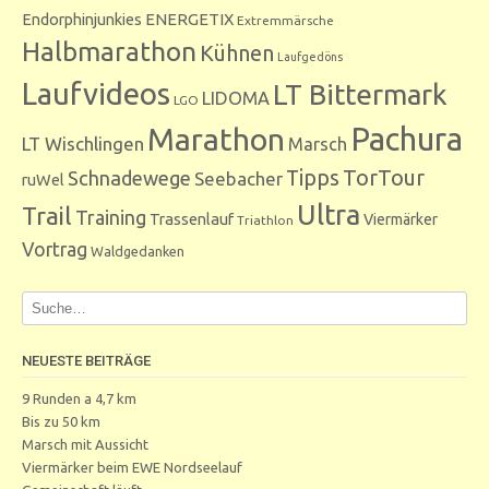
Endorphinjunkies
ENERGETIX
Extremmärsche
Halbmarathon
Kühnen
Laufgedöns
Laufvideos
LT Bittermark
LIDOMA
LGO
Marathon
Pachura
LT Wischlingen
Marsch
Tipps
TorTour
Schnadewege
Seebacher
ruWel
Ultra
Trail
Training
Trassenlauf
Viermärker
Triathlon
Vortrag
Waldgedanken
NEUESTE BEITRÄGE
9 Runden a 4,7 km
Bis zu 50 km
Marsch mit Aussicht
Viermärker beim EWE Nordseelauf