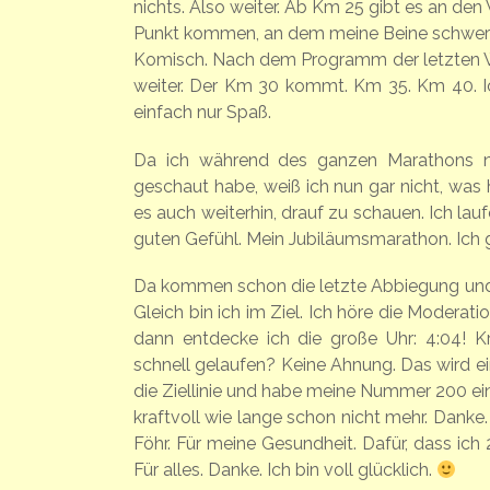
nichts. Also weiter. Ab Km 25 gibt es an de
Punkt kommen, an dem meine Beine schwer we
Komisch. Nach dem Programm der letzten Wo
weiter. Der Km 30 kommt. Km 35. Km 40. Ic
einfach nur Spaß.
Da ich während des ganzen Marathons ni
geschaut habe, weiß ich nun gar nicht, wa
es auch weiterhin, drauf zu schauen. Ich lau
guten Gefühl. Mein Jubiläumsmarathon. Ich g
Da kommen schon die letzte Abbiegung und d
Gleich bin ich im Ziel. Ich höre die Modera
dann entdecke ich die große Uhr: 4:04! K
schnell gelaufen? Keine Ahnung. Das wird ei
die Ziellinie und habe meine Nummer 200 ei
kraftvoll wie lange schon nicht mehr. Dank
Föhr. Für meine Gesundheit. Dafür, dass ich
Für alles. Danke. Ich bin voll glücklich.