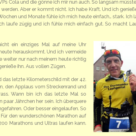
n VPs Cola und die gönne ich mir nun auch. So langsam müsste
rden. Aber er kommt nicht. Ich habe Kraft. Und ich genieße
chen und Monate fühle ich mich heute einfach… stark. Ich l
h laufe zügig und ich fühle mich einfach gut. So macht La
cht ein einziges Mal auf meine Uhr
s heute herauskommt. Und ich vermeide
fe weiter nur nach meinem heute richtig
enieße ihn. Aus vollen Zügen.
as letzte Kilometerschild mit der 42.
tion, den Applaus vom Streckenrand und
rass. Wann bin ich das letzte Mal so
n paar Jährchen her sein. Ich überquere
ngefahren. Oder besser eingelaufen. So
e. Für den wunderschönen Marathon auf
 200 Marathons und Ultras laufen kann.