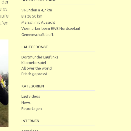
 der
 es.
9 Runden a 4,7 km
aufe
Bis zu 50 km
Marsch mit Aussicht
ufen
Viermärker beim EWE Nordseelauf
Gemeinschaft läuft
LAUFGEDÖNSE
Dortmunder Lauflinks
Kilometerspiel
All over the world
Frisch gepresst
KATEGORIEN
Laufvideos
News
Reportagen
INTERNES
Anmelden