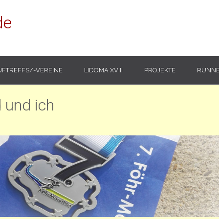
de
UFTREFFS/-VEREINE
LIDOMA XVIII
PROJEKTE
RUNNE
 und ich