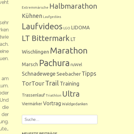
weht
Halbmarathon
Extremmärsche
Kühnen
Laufgedöns
sehr
Laufvideos
LIDOMA
LGO
rken
LT Bittermark
dwie
LT
ach.
Marathon
eine
Wischlingen
uen.
Pachura
Marsch
ruWel
Tipps
Schnadewege
Seebacher
m am
Trail
TorTour
Training
lum.
Ultra
eder
Trassenlauf
Triathlon
 Und
Vortrag
Viermärker
Waldgedanken
 die
 der
ung.
ute…
NEUESTE BEITRÄGE