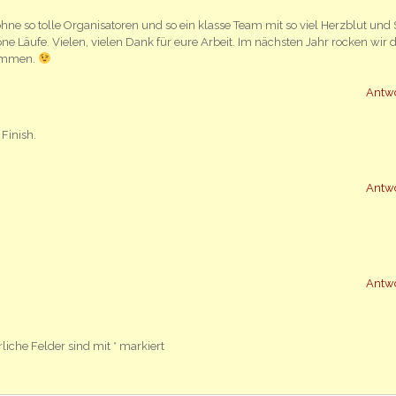
hne so tolle Organisatoren und so ein klasse Team mit so viel Herzblut und
e Läufe. Vielen, vielen Dank für eure Arbeit. Im nächsten Jahr rocken wir d
kommen.
Antw
Finish.
Antw
Antw
rliche Felder sind mit
*
markiert