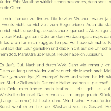
 für den Föhr Marathon wirklich schon besonders, denn sonst 
m die Ohren.
ig, mein Tempo zu finden. Die letzten Wochen waren ja 
 Events nicht so viel Zeit zum Regenerieren. Auch die sta
mich nicht unbedingt selbstsicherer gemacht. Aber… irgen
 der vielen Pasta gestern. Oder an dem Verdauungsschnaps dan
h laufe ein für mich zügiges Tempo. Vor habe ich nichts. K
 Einfach den Lauf genießen und dabei nicht auf die Uhr scha
nem 200. MaraUltra überhaupt. Heute habe ich Jubiläum.
Es läuft. Gut. Nach und durch Wyk. Dann wie immer 7 k
Deich entlang und wieder zurück durch die Marsch nach Mid
Die 1,5-prozentige „Killerrampe“ hoch und schon bin ich wi
am Start-/Zielbereich. Der erste Halbmarathon ist geschafft.
ich fühle mich immer noch kraftvoll. Jetzt geht es auf
Westseite der Insel. Das mehr als 2 km lange gerade Stück,
„Lange Jammer“, ist heute ohne Wind keine Herausforder
Sonst weht einem hier der Westwind voll ins Gesicht. He