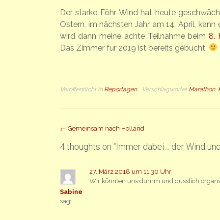
Der starke Föhr-Wind hat heute geschwäch
Ostern, im nächsten Jahr am 14. April, kann 
wird dann meine achte Teilnahme beim
8.
Das Zimmer für 2019 ist bereits gebucht.
Veröffentlicht in
Reportagen
Verschlagwortet
Marathon
,
Beitrag
←
Gemeinsam nach Holland
Navigation
4 thoughts on “
Immer dabei… der Wind und
27. März 2018 um 11:30 Uhr
Wir könnten uns dumm und dusslich organsier
Sabine
sagt: