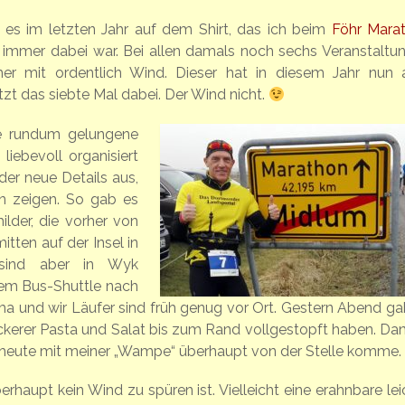
 es im letzten Jahr auf dem Shirt, das ich beim
Föhr Mara
immer dabei war. Bei allen damals noch sechs Veranstaltu
er mit ordentlich Wind. Dieser hat in diesem Jahr nun 
tzt das siebte Mal dabei. Der Wind nicht.
ne rundum gelungene
liebevoll organisiert
der neue Details aus,
n zeigen. So gab es
lder, die vorher von
itten auf der Insel in
 sind aber in Wyk
em Bus-Shuttle nach
a und wir Läufer sind früh genug vor Ort. Gestern Abend ga
leckerer Pasta und Salat bis zum Rand vollgestopft haben. Da
h heute mit meiner „Wampe“ überhaupt von der Stelle komme.
erhaupt kein Wind zu spüren ist. Vielleicht eine erahnbare le