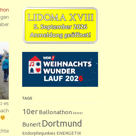
thon
ngen
aber
TAGS
b es
10er
nach
Ballonathon
bemer
Dortmund
Bunert
ichte
Endorphinjunkies
ENERGETIX