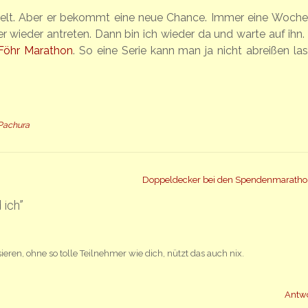
elt. Aber er bekommt eine neue Chance. Immer eine Woche
er wieder antreten. Dann bin ich wieder da und warte auf ihn.
 Föhr Marathon
. So eine Serie kann man ja nicht abreißen las
Pachura
Doppeldecker bei den Spendenmarath
 ich
”
en, ohne so tolle Teilnehmer wie dich, nützt das auch nix.
Antw