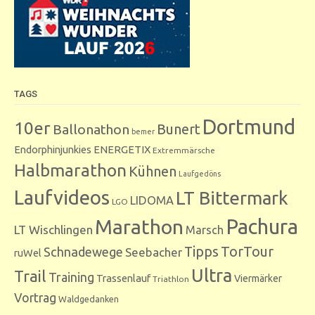
TAGS
Dortmund
10er
Bunert
Ballonathon
bemer
Endorphinjunkies
ENERGETIX
Extremmärsche
Halbmarathon
Kühnen
Laufgedöns
Laufvideos
LT Bittermark
LIDOMA
LGO
Marathon
Pachura
LT Wischlingen
Marsch
Tipps
TorTour
Schnadewege
Seebacher
ruWel
Ultra
Trail
Training
Trassenlauf
Viermärker
Triathlon
Vortrag
Waldgedanken