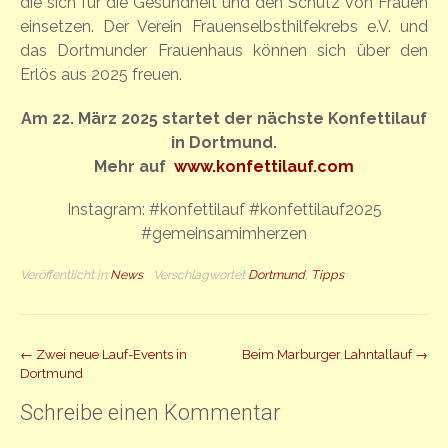
die sich für die Gesundheit und den Schutz von Frauen
einsetzen. Der Verein Frauenselbsthilfekrebs e.V. und
das Dortmunder Frauenhaus können sich über den
Erlös aus 2025 freuen.
Am 22. März 2025 startet der nächste Konfettilauf
in Dortmund.
Mehr auf
www.konfettilauf.com
Instagram: #konfettilauf #konfettilauf2025
#gemeinsamimherzen
Veröffentlicht in
News
Verschlagwortet
Dortmund
,
Tipps
Beitrag
←
Zwei neue Lauf-Events in
Beim Marburger Lahntallauf
→
Dortmund
Navigation
Schreibe einen Kommentar