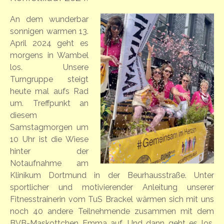
An dem wunderbar
sonnigen warmen 13.
April 2024 geht es
morgens in Wambel
los. Unsere
Turngruppe steigt
heute mal aufs Rad
um. Treffpunkt an
diesem
Samstagmorgen um
10 Uhr ist die Wiese
hinter der
Notaufnahme am
Klinikum Dortmund in der Beurhausstraße. Unter
sportlicher und motivierender Anleitung unserer
Fitnesstrainerin vom TuS Brackel wärmen sich mit uns
noch 40 andere Teilnehmende zusammen mit dem
BVB-Maskottchen Emma auf. Und dann geht es los.