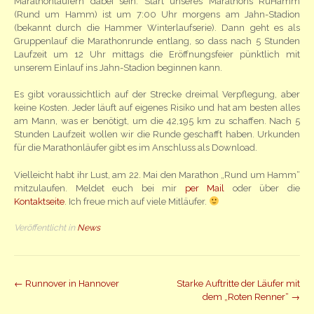
Marathonläufern dabei sein. Start unseres Marathons RuHamm
(Rund um Hamm) ist um 7:00 Uhr morgens am Jahn-Stadion
(bekannt durch die Hammer Winterlaufserie). Dann geht es als
Gruppenlauf die Marathonrunde entlang, so dass nach 5 Stunden
Laufzeit um 12 Uhr mittags die Eröffnungsfeier pünktlich mit
unserem Einlauf ins Jahn-Stadion beginnen kann.
Es gibt voraussichtlich auf der Strecke dreimal Verpflegung, aber
keine Kosten. Jeder läuft auf eigenes Risiko und hat am besten alles
am Mann, was er benötigt, um die 42,195 km zu schaffen. Nach 5
Stunden Laufzeit wollen wir die Runde geschafft haben. Urkunden
für die Marathonläufer gibt es im Anschluss als Download.
Vielleicht habt ihr Lust, am 22. Mai den Marathon „Rund um Hamm“
mitzulaufen. Meldet euch bei mir
per Mail
oder über die
Kontaktseite
. Ich freue mich auf viele Mitläufer.
Veröffentlicht in
News
Beitrag
←
Runnover in Hannover
Starke Auftritte der Läufer mit
dem „Roten Renner“
→
Navigation