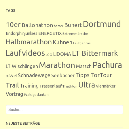
TAGS
Dortmund
10er
Bunert
Ballonathon
bemer
Endorphinjunkies
ENERGETIX
Extremmärsche
Halbmarathon
Kühnen
Laufgedöns
Laufvideos
LT Bittermark
LIDOMA
LGO
Marathon
Pachura
LT Wischlingen
Marsch
Tipps
TorTour
Schnadewege
Seebacher
ruWel
Ultra
Trail
Training
Trassenlauf
Viermärker
Triathlon
Vortrag
Waldgedanken
NEUESTE BEITRÄGE