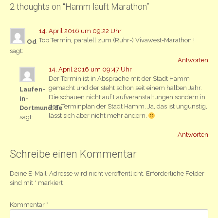
2 thoughts on “
Hamm läuft Marathon
”
14. April 2016 um 09:22 Uhr
Top Termin, paralell zum (Ruhr-) Vivawest-Marathon !
Od
sagt:
Antworten
14. April 2016 um 09:47 Uhr
Der Termin ist in Absprache mit der Stadt Hamm
gemacht und der steht schon seit einem halben Jahr.
Laufen-
Die schauen nicht auf Laufveranstaltungen sondern in
in-
den Terminplan der Stadt Hamm. Ja, das ist ungünstig,
Dortmund.de
lässt sich aber nicht mehr ändern.
sagt:
Antworten
Schreibe einen Kommentar
Deine E-Mail-Adresse wird nicht veröffentlicht.
Erforderliche Felder
sind mit
*
markiert
Kommentar
*