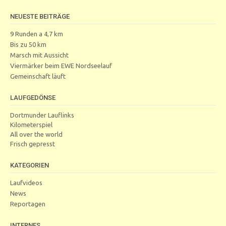
NEUESTE BEITRÄGE
9 Runden a 4,7 km
Bis zu 50 km
Marsch mit Aussicht
Viermärker beim EWE Nordseelauf
Gemeinschaft läuft
LAUFGEDÖNSE
Dortmunder Lauflinks
Kilometerspiel
All over the world
Frisch gepresst
KATEGORIEN
Laufvideos
News
Reportagen
INTERNES