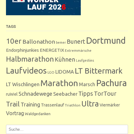
TAGS
Dortmund
10er
Bunert
Ballonathon
bemer
Endorphinjunkies
ENERGETIX
Extremmärsche
Halbmarathon
Kühnen
Laufgedöns
Laufvideos
LT Bittermark
LIDOMA
LGO
Marathon
Pachura
LT Wischlingen
Marsch
Tipps
TorTour
Schnadewege
Seebacher
ruWel
Ultra
Trail
Training
Trassenlauf
Viermärker
Triathlon
Vortrag
Waldgedanken