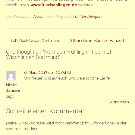
Wischlingen:
www.lt-wischlingen.de
gebeten.
Veröffentlicht in
News
Verschlagwortet
LT Wischlingen
Beitrag
←
Let’s Rock Urban Dortmund
6 Stunden in Münster-Handorf
→
Navigation
One thought on “
Fit in den Frühling mit dem LT
Wischlingen Dortmund
”
6. März 2017 um 20:04 Uhr
Wir freuen uns auf euch und viele schöne Läufe
Nickt
Jansen
sagt:
Antworten
Schreibe einen Kommentar
Deine E-Mail-Adresse wird nicht veröffentlicht.
Erforderliche Felder
sind mit
*
markiert