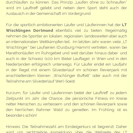
durchlaufen zu können. Das Prinzip „Laufen ohne zu Schnaufen“
wird im Lauftreff gelebt und neben dem Sport steht auch der
Austausch in der Gemeinschaft im Vordergrund.
Für die sportlich ambitionierten Läufer und Läuferinnen hat der
LT
Wischlingen Dortmund
ebenfalls viel zu bieten. Regelmäßig
nehmen die Sportler an lokalen, regionalen, landesweiten aber auch
an internationalen Wettkämpfen teil. Im letzten Jahr waren viele „LT
Wischlinger“ bei Laufserien (Duisburg/Hamm) vertreten, waren bei
Marathonläufen im Ruhrgebiet und weit darüber hinaus dabei und
auch in der Schweiz (100 km Bieler Lauftage), in Wien und in den
Niederlanden erfolgreich unterwegs. Für Läufer endet ein Laufjahr
in der Regel mit einem Silvesterlauf im schönen Revierpark mit
anschließendem kleinen „Wischlinger Buffett“ oder auch mit der
Teilnahme am Silvesterlauf Werl-Soest.
Kurzum, für Läufer und Läuferinnen bietet der Lauftreff zu jedem
Zeitpunkt im Jahr die Chance, die persönliche Fitness im Kreise
netter Menschen zu verbessern und den schönen Revierpark sowie
den herrlichen Rahmer Wald zu genießen. Im Frühling ist es
besonders schön!
Hinweis: Die Teilnahmezahl am Einsteigerkurs ist begrenzt. Daher
wird um rechtzeitige Anmeldung über die Webseite des LT