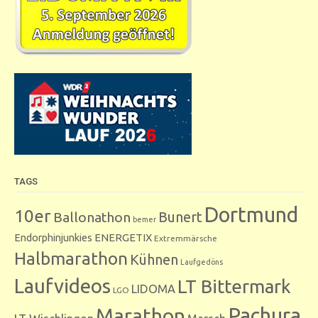
TAGS
Dortmund
10er
Bunert
Ballonathon
bemer
Endorphinjunkies
ENERGETIX
Extremmärsche
Halbmarathon
Kühnen
Laufgedöns
Laufvideos
LT Bittermark
LIDOMA
LGO
Marathon
Pachura