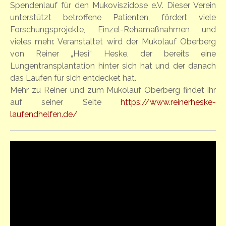
Spendenlauf für den Mukoviszidose e.V. Dieser Verein
unterstützt betroffene Patienten, fördert viele
Forschungsprojekte, Einzel-Rehamaßnahmen und
vieles mehr. Veranstaltet wird der Mukolauf Oberberg
von Reiner „Hesi“ Heske, der bereits eine
Lungentransplantation hinter sich hat und der danach
das Laufen für sich entdecket hat.
Mehr zu Reiner und zum Mukolauf Oberberg findet ihr
auf seiner Seite
https://www.reinerheske-
laufendhelfen.de/