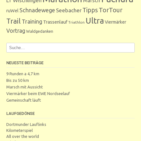
LT Wischlingen
Marsch
Tipps
TorTour
Schnadewege
Seebacher
ruWel
Ultra
Trail
Training
Trassenlauf
Viermärker
Triathlon
Vortrag
Waldgedanken
NEUESTE BEITRÄGE
9 Runden a 4,7 km
Bis zu 50 km
Marsch mit Aussicht
Viermärker beim EWE Nordseelauf
Gemeinschaft läuft
LAUFGEDÖNSE
Dortmunder Lauflinks
Kilometerspiel
All over the world