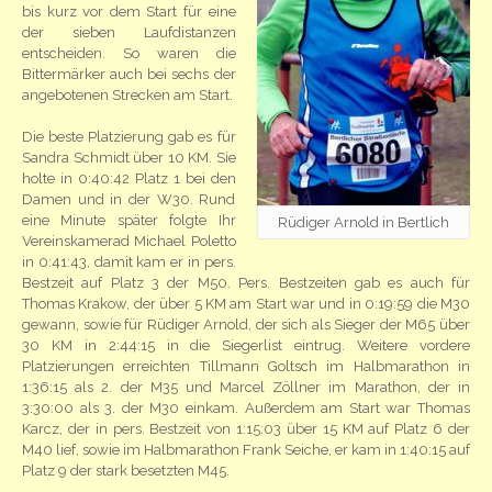
bis kurz vor dem Start für eine
der sieben Laufdistanzen
entscheiden. So waren die
Bittermärker auch bei sechs der
angebotenen Strecken am Start.
Die beste Platzierung gab es für
Sandra Schmidt über 10 KM. Sie
holte in 0:40:42 Platz 1 bei den
Damen und in der W30. Rund
eine Minute später folgte Ihr
Rüdiger Arnold in Bertlich
Vereinskamerad Michael Poletto
in 0:41:43, damit kam er in pers.
Bestzeit auf Platz 3 der M50. Pers. Bestzeiten gab es auch für
Thomas Krakow, der über 5 KM am Start war und in 0:19:59 die M30
gewann, sowie für Rüdiger Arnold, der sich als Sieger der M65 über
30 KM in 2:44:15 in die Siegerlist eintrug. Weitere vordere
Platzierungen erreichten Tillmann Goltsch im Halbmarathon in
1:36:15 als 2. der M35 und Marcel Zöllner im Marathon, der in
3:30:00 als 3. der M30 einkam. Außerdem am Start war Thomas
Karcz, der in pers. Bestzeit von 1:15:03 über 15 KM auf Platz 6 der
M40 lief, sowie im Halbmarathon Frank Seiche, er kam in 1:40:15 auf
Platz 9 der stark besetzten M45.