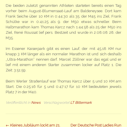
Die beiden zuletzt genannten Athleten starteten bereits einen Tag
vorher beim August-Blumensaat-Lauf am Baldeneysee. Dort kam
Frank Seiche über 10 KM in 0:44:30 als 35. der M45 ins Ziel, Frank
Schülke war in 0:41:25 als 9. der M50 etwas schneller. Beim
Halbmarathon kam Thomas Karcz nach 1:44:58 als 25 der M50 ins
Ziel, René Roussat lief pers. Bestzeit und wurde in 2:08:08 28. der
M35.
Im Essener Kaiserpark gibt es einen Lauf, der mit 45,18 KM nur
knapp 3 KM länger als ein normaler Marathon ist und sich deshalb
„Ultra-Marathon“ nennen darf. Marcel Zöllner war das egal und er
lief mit einem anderen Starter zusammen locker auf Platz 1. Die
Zeit: 3:51:59.
Beim Werler Straßenlauf war Thomas Karcz über 5 und 10 KM am
Start. Die 0:25:16 für 5 und 0:47:17 für 10 KM bedeuteten jeweils
Platz 7 in der M40.
Veröffentlicht in
News
Verschlagwortet
LT Bittermark
Beitrag
←
Kleines Jubiläum lockt am 21.
Der Deutsche Post Ladies Run